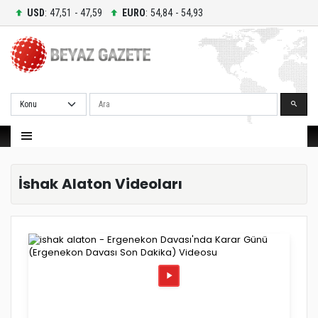
USD
: 47,51 - 47,59
EURO
: 54,84 - 54,93
Ara
İshak Alaton Videoları