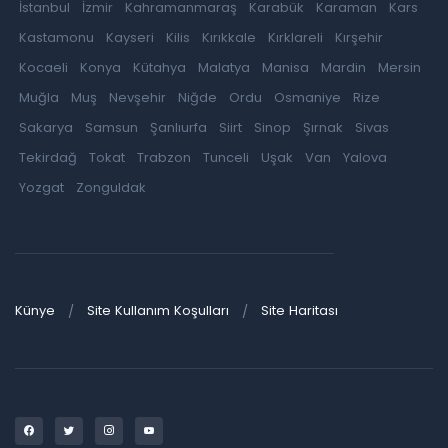
İstanbul
İzmir
Kahramanmaraş
Karabük
Karaman
Kars
Kastamonu
Kayseri
Kilis
Kırıkkale
Kırklareli
Kırşehir
Kocaeli
Konya
Kütahya
Malatya
Manisa
Mardin
Mersin
Muğla
Muş
Nevşehir
Niğde
Ordu
Osmaniye
Rize
Sakarya
Samsun
Şanlıurfa
Siirt
Sinop
Şırnak
Sivas
Tekirdağ
Tokat
Trabzon
Tunceli
Uşak
Van
Yalova
Yozgat
Zonguldak
Künye
Site Kullanım Koşulları
Site Haritası