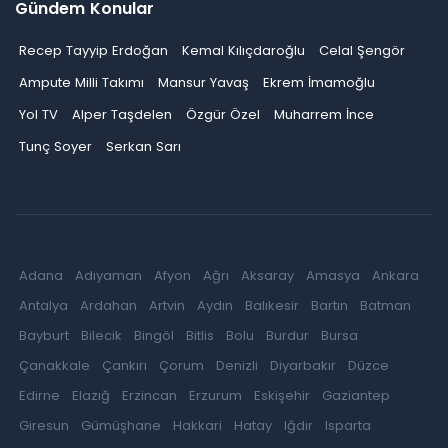
Gündem Konular
Recep Tayyip Erdoğan
Kemal Kılıçdaroğlu
Celal Şengör
Ampute Milli Takımı
Mansur Yavaş
Ekrem İmamoğlu
Yol TV
Alper Taşdelen
Özgür Özel
Muharrem İnce
Tunç Soyer
Serkan Sarı
Adana
Adıyaman
Afyon
Ağrı
Aksaray
Amasya
Ankara
Antalya
Ardahan
Artvin
Aydın
Balıkesir
Bartın
Batman
Bayburt
Bilecik
Bingöl
Bitlis
Bolu
Burdur
Bursa
Çanakkale
Çankırı
Çorum
Denizli
Diyarbakır
Düzce
Edirne
Elazığ
Erzincan
Erzurum
Eskişehir
Gaziantep
Giresun
Gümüşhane
Hakkari
Hatay
Iğdır
Isparta