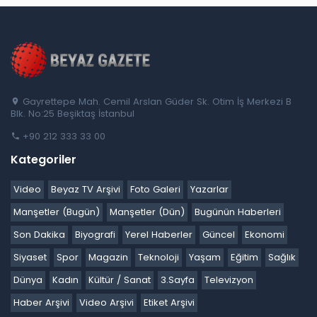
Gayrettepe Mah. Cemil Arslan Güder Sk. Otim İş Merkezi B
Blk. No:25 Beşiktaş İstanbul
+90 212 333 33 00
Kategoriler
Video
Beyaz TV Arşivi
Foto Galeri
Yazarlar
Manşetler (Bugün)
Manşetler (Dün)
Bugünün Haberleri
Son Dakika
Biyografi
Yerel Haberler
Güncel
Ekonomi
Siyaset
Spor
Magazin
Teknoloji
Yaşam
Eğitim
Sağlık
Dünya
Kadın
Kültür / Sanat
3.Sayfa
Televizyon
Haber Arşivi
Video Arşivi
Etiket Arşivi