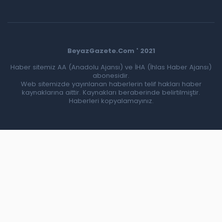
BeyazGazete.Com ' 2021
Haber sitemiz AA (Anadolu Ajansı) ve İHA (İhlas Haber Ajansı)
abonesidir.
Web sitemizde yayınlanan haberlerin telif hakları haber
kaynaklarına aittir. Kaynakları beraberinde belirtilmiştir.
Haberleri kopyalamayınız.