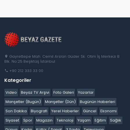
Gayrettepe Mah. Cemil Arslan Güder Sk. Otim İş Merkezi B
Blk. No:25 Beşiktaş İstanbul
+90 212 333 33 00
Kategoriler
Video
Beyaz TV Arşivi
Foto Galeri
Yazarlar
Manşetler (Bugün)
Manşetler (Dün)
Bugünün Haberleri
Son Dakika
Biyografi
Yerel Haberler
Güncel
Ekonomi
Siyaset
Spor
Magazin
Teknoloji
Yaşam
Eğitim
Sağlık
Dünya
Kadın
Kültür / Sanat
3.Sayfa
Televizyon