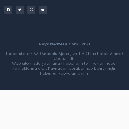
BeyazGazete.Com ' 2021
Haber sitemiz AA (Anadolu Ajansı) ve İHA (İhlas Haber Ajansı)
abonesidir.
Web sitemizde yayınlanan haberlerin telif hakları haber
kaynaklarına aittir. Kaynakları beraberinde belirtilmiştir.
Haberleri kopyalamayınız.