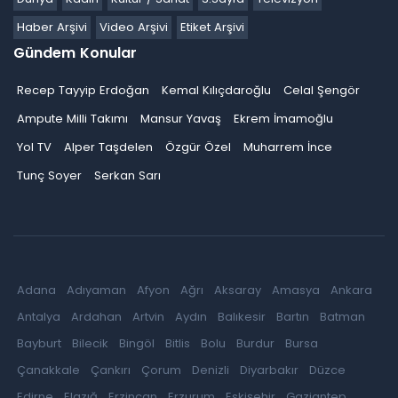
Haber Arşivi
Video Arşivi
Etiket Arşivi
Gündem Konular
Recep Tayyip Erdoğan
Kemal Kılıçdaroğlu
Celal Şengör
Ampute Milli Takımı
Mansur Yavaş
Ekrem İmamoğlu
Yol TV
Alper Taşdelen
Özgür Özel
Muharrem İnce
Tunç Soyer
Serkan Sarı
Adana
Adıyaman
Afyon
Ağrı
Aksaray
Amasya
Ankara
Antalya
Ardahan
Artvin
Aydın
Balıkesir
Bartın
Batman
Bayburt
Bilecik
Bingöl
Bitlis
Bolu
Burdur
Bursa
Çanakkale
Çankırı
Çorum
Denizli
Diyarbakır
Düzce
Edirne
Elazığ
Erzincan
Erzurum
Eskişehir
Gaziantep