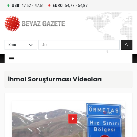
USD
: 47,52 - 47,61
EURO
: 54,77 - 54,87
Ara
İhmal Soruşturması Videoları