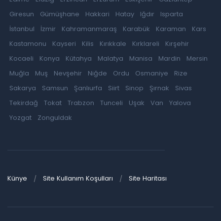
Giresun
Gümüşhane
Hakkari
Hatay
Iğdır
Isparta
İstanbul
İzmir
Kahramanmaraş
Karabük
Karaman
Kars
Kastamonu
Kayseri
Kilis
Kırıkkale
Kırklareli
Kırşehir
Kocaeli
Konya
Kütahya
Malatya
Manisa
Mardin
Mersin
Muğla
Muş
Nevşehir
Niğde
Ordu
Osmaniye
Rize
Sakarya
Samsun
Şanlıurfa
Siirt
Sinop
Şırnak
Sivas
Tekirdağ
Tokat
Trabzon
Tunceli
Uşak
Van
Yalova
Yozgat
Zonguldak
Künye
Site Kullanım Koşulları
Site Haritası