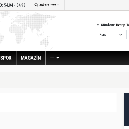
O
: 54,84 - 54,93
Ankara
º22
Gündem:
Recep T
SPOR
MAGAZİN