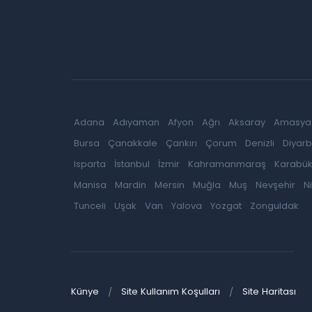
Adana
Adıyaman
Afyon
Ağrı
Aksaray
Amasya
Bursa
Çanakkale
Çankırı
Çorum
Denizli
Diyarb
Isparta
İstanbul
İzmir
Kahramanmaraş
Karabü
Manisa
Mardin
Mersin
Muğla
Muş
Nevşehir
N
Tunceli
Uşak
Van
Yalova
Yozgat
Zonguldak
Künye
Site Kullanım Koşulları
Site Haritası