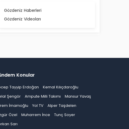
Gözdeniz Haberleri
Gözdeniz Videoları
ündem Konular
ecep Tayyip Erdoğan
Kemal Kılıçdaroğlu
elal Şengör
Ampute Milli Takımı
Mansur Yavaş
krem İmamoğlu
Yol TV
Alper Taşdelen
zgür Özel
Muharrem İnce
Tunç Soyer
rkan Sarı