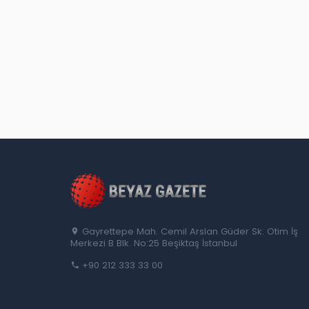
Gayrettepe Mah. Cemil Arslan Güder Sk. Otim İş
Merkezi B Blk. No:25 Beşiktaş İstanbul
+90 212 333 33 00