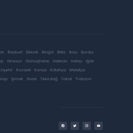
an
Bayburt
Bilecik
Bingöl
Bitlis
Bolu
Burdur
ep
Giresun
Gümüşhane
Hakkari
Hatay
Iğdır
Kırşehir
Kocaeli
Konya
Kütahya
Malatya
inop
Şırnak
Sivas
Tekirdağ
Tokat
Trabzon