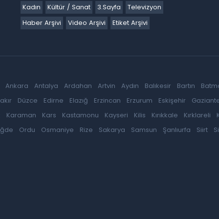
Kadın
Kültür / Sanat
3.Sayfa
Televizyon
Haber Arşivi
Video Arşivi
Etiket Arşivi
Ankara
Antalya
Ardahan
Artvin
Aydın
Balıkesir
Bartın
Batm
akır
Düzce
Edirne
Elazığ
Erzincan
Erzurum
Eskişehir
Gaziant
k
Karaman
Kars
Kastamonu
Kayseri
Kilis
Kırıkkale
Kırklareli
iğde
Ordu
Osmaniye
Rize
Sakarya
Samsun
Şanlıurfa
Siirt
S