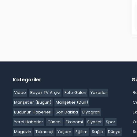
Kategoriler
G
Video
Beyaz TV Arşivi
Foto Galeri
Yazarlar
R
Manşetler (Bugün)
Manşetler (Dün)
C
Bugünün Haberleri
Son Dakika
Biyografi
E
Yerel Haberler
Güncel
Ekonomi
Siyaset
Spor
Ö
Magazin
Teknoloji
Yaşam
Eğitim
Sağlık
Dünya
Se