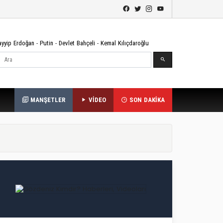
ayyip Erdoğan
-
Putin
-
Devlet Bahçeli
-
Kemal Kılıçdaroğlu
Ara
MANŞETLER
VİDEO
SON DAKİKA