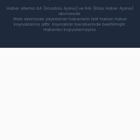
Haber sitemiz AA (Anadolu Ajansı) ve İHA (İhlas Haber Ajansı)
abonesidir.
Web sitemizde yayınlanan haberlerin telif hakları haber
kaynaklarına aittir. Kaynakları beraberinde belirtilmiştir.
Haberleri kopyalamayınız.