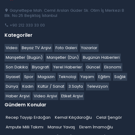
Gayrettepe Mah. Cemil Arslan Güder Sk. Otim İş Merkezi B
Blk. No:25 Beşiktaş İstanbul
+90 212 333 33 00
Kategoriler
Video
Beyaz TV Arşivi
Foto Galeri
Yazarlar
Manşetler (Bugün)
Manşetler (Dün)
Bugünün Haberleri
Son Dakika
Biyografi
Yerel Haberler
Güncel
Ekonomi
Siyaset
Spor
Magazin
Teknoloji
Yaşam
Eğitim
Sağlık
Dünya
Kadın
Kültür / Sanat
3.Sayfa
Televizyon
Haber Arşivi
Video Arşivi
Etiket Arşivi
Gündem Konular
Recep Tayyip Erdoğan
Kemal Kılıçdaroğlu
Celal Şengör
Ampute Milli Takımı
Mansur Yavaş
Ekrem İmamoğlu