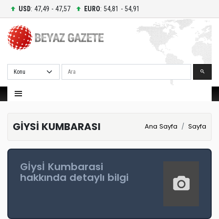
USD
: 47,49 - 47,57
EURO
: 54,81 - 54,91
Ara
GİYSİ KUMBARASI
Ana Sayfa
Sayfa
Gİysİ Kumbarasi
hakkında detaylı bilgi