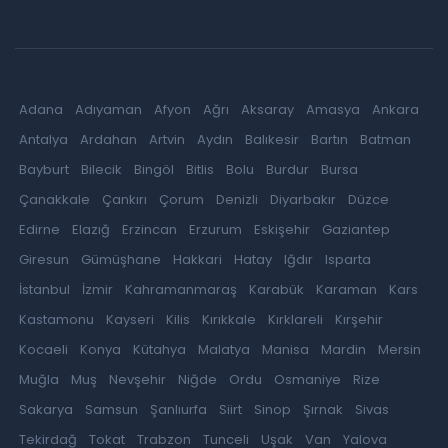
Adana
Adıyaman
Afyon
Ağrı
Aksaray
Amasya
Ankara
Antalya
Ardahan
Artvin
Aydın
Balıkesir
Bartın
Batman
Bayburt
Bilecik
Bingöl
Bitlis
Bolu
Burdur
Bursa
Çanakkale
Çankırı
Çorum
Denizli
Diyarbakır
Düzce
Edirne
Elazığ
Erzincan
Erzurum
Eskişehir
Gaziantep
Giresun
Gümüşhane
Hakkari
Hatay
Iğdır
Isparta
İstanbul
İzmir
Kahramanmaraş
Karabük
Karaman
Kars
Kastamonu
Kayseri
Kilis
Kırıkkale
Kırklareli
Kırşehir
Kocaeli
Konya
Kütahya
Malatya
Manisa
Mardin
Mersin
Muğla
Muş
Nevşehir
Niğde
Ordu
Osmaniye
Rize
Sakarya
Samsun
Şanlıurfa
Siirt
Sinop
Şırnak
Sivas
Tekirdağ
Tokat
Trabzon
Tunceli
Uşak
Van
Yalova