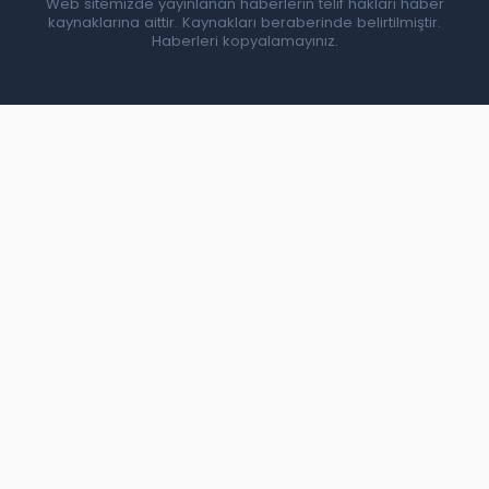
Web sitemizde yayınlanan haberlerin telif hakları haber
kaynaklarına aittir. Kaynakları beraberinde belirtilmiştir.
Haberleri kopyalamayınız.