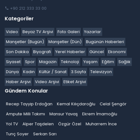
+90 212 333 33 00
Kategoriler
Video
Beyaz TV Arşivi
Foto Galeri
Yazarlar
Manşetler (Bugün)
Manşetler (Dün)
Bugünün Haberleri
Son Dakika
Biyografi
Yerel Haberler
Güncel
Ekonomi
Siyaset
Spor
Magazin
Teknoloji
Yaşam
Eğitim
Sağlık
Dünya
Kadın
Kültür / Sanat
3.Sayfa
Televizyon
Haber Arşivi
Video Arşivi
Etiket Arşivi
Gündem Konular
Recep Tayyip Erdoğan
Kemal Kılıçdaroğlu
Celal Şengör
Ampute Milli Takımı
Mansur Yavaş
Ekrem İmamoğlu
Yol TV
Alper Taşdelen
Özgür Özel
Muharrem İnce
Tunç Soyer
Serkan Sarı