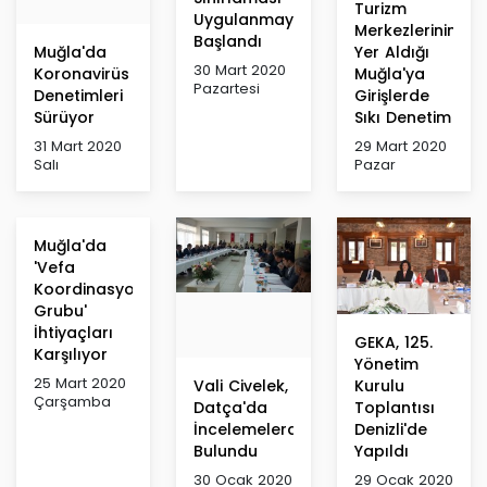
Turizm
Uygulanmaya
Merkezlerinin
Başlandı
Muğla'da
Yer Aldığı
30 Mart 2020
Koronavirüs
Muğla'ya
Pazartesi
Denetimleri
Girişlerde
Sürüyor
Sıkı Denetim
31 Mart 2020
29 Mart 2020
Salı
Pazar
Muğla'da
'Vefa
Koordinasyon
Grubu'
İhtiyaçları
GEKA, 125.
Karşılıyor
Yönetim
25 Mart 2020
Vali Civelek,
Kurulu
Çarşamba
Datça'da
Toplantısı
İncelemelerde
Denizli'de
Bulundu
Yapıldı
30 Ocak 2020
29 Ocak 2020