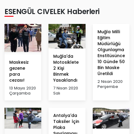
ESENGÜL CIVELEK Haberleri
Muğla Milli
Eğitim
Müdürlüğü
Olgunlaşma
Enstitüsünce
Muğla'da
10 Günde 50
Maskesiz
Motosiklete
Bin Maske
gezene
2 Kişi
Üretildi
para
Binmek
cezası!
Yasaklandı
2 Nisan 2020
Perşembe
13 Mayıs 2020
7 Nisan 2020
Çarşamba
Salı
Antalya'da
Taksiler İçin
Plaka
Sınırlaması