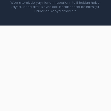
Web sitemizde yayınlanan haberlerin telif hakları haber
kaynaklarına aittir. Kaynakları beraberinde belirtilmiştir.
Haberleri kopyalamayınız.