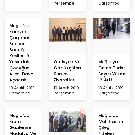
Perşembe
Çarşamba
Muğla'da
Kamyon
Çarpması
Sonucu
Bacağı
Kesilen 9
Yaşındaki
Optisyen Ve
Muğla'ya
Çocuğun
Gözlükçülerden
Gelen Turist
Ailesi Dava
Kurum
Sayısı Yüzde
Açacak
Ziyaretleri
17 Arttı
19 Aralık 2019
19 Aralık 2019
18 Aralık 2019
Perşembe
Perşembe
Çarşamba
Muğla'da
Muğla'da
Kıbrıs
'Vali Hanım
Gazilerine
Çileği'
Madalya Ve
Fideleri