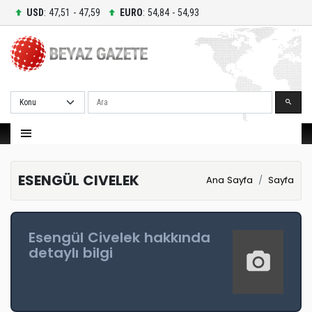
USD
: 47,51 - 47,59
EURO
: 54,84 - 54,93
Ara
ESENGÜL CIVELEK
Ana Sayfa
Sayfa
Esengül Civelek hakkında
detaylı bilgi