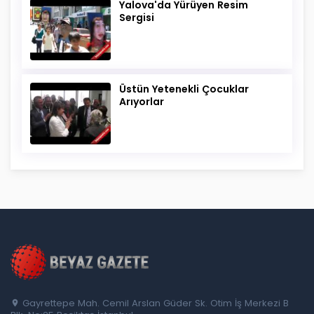
Yalova'da Yürüyen Resim
Sergisi
Üstün Yetenekli Çocuklar
Arıyorlar
Gayrettepe Mah. Cemil Arslan Güder Sk. Otim İş Merkezi B