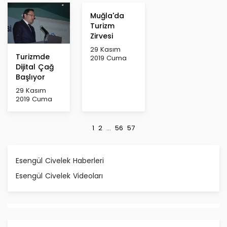
Muğla'da
Turizm
Zirvesi
29 Kasım
Turizmde
2019 Cuma
Dijital Çağ
Başlıyor
29 Kasım
2019 Cuma
1
2
...
56
57
Esengül Civelek Haberleri
Esengül Civelek Videoları