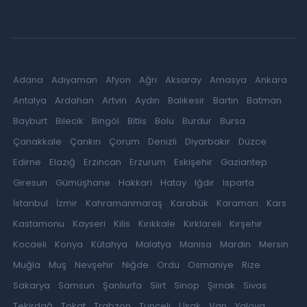
Adana
Adıyaman
Afyon
Ağrı
Aksaray
Amasya
Ankara
Antalya
Ardahan
Artvin
Aydın
Balıkesir
Bartın
Batman
Bayburt
Bilecik
Bingöl
Bitlis
Bolu
Burdur
Bursa
Çanakkale
Çankırı
Çorum
Denizli
Diyarbakır
Düzce
Edirne
Elazığ
Erzincan
Erzurum
Eskişehir
Gaziantep
Giresun
Gümüşhane
Hakkari
Hatay
Iğdır
Isparta
İstanbul
İzmir
Kahramanmaraş
Karabük
Karaman
Kars
Kastamonu
Kayseri
Kilis
Kırıkkale
Kırklareli
Kırşehir
Kocaeli
Konya
Kütahya
Malatya
Manisa
Mardin
Mersin
Muğla
Muş
Nevşehir
Niğde
Ordu
Osmaniye
Rize
Sakarya
Samsun
Şanlıurfa
Siirt
Sinop
Şırnak
Sivas
Tekirdağ
Tokat
Trabzon
Tunceli
Uşak
Van
Yalova