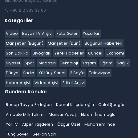
Blk. No:25 Beşiktaş İstanbul
+90 212 333 33 00
Kategoriler
Video
Beyaz TV Arşivi
Foto Galeri
Yazarlar
Manşetler (Bugün)
Manşetler (Dün)
Bugünün Haberleri
Son Dakika
Biyografi
Yerel Haberler
Güncel
Ekonomi
Siyaset
Spor
Magazin
Teknoloji
Yaşam
Eğitim
Sağlık
Dünya
Kadın
Kültür / Sanat
3.Sayfa
Televizyon
Haber Arşivi
Video Arşivi
Etiket Arşivi
Gündem Konular
Recep Tayyip Erdoğan
Kemal Kılıçdaroğlu
Celal Şengör
Ampute Milli Takımı
Mansur Yavaş
Ekrem İmamoğlu
Yol TV
Alper Taşdelen
Özgür Özel
Muharrem İnce
Tunç Soyer
Serkan Sarı