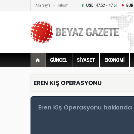
USD
: 47,52 - 47,61
EUR
Ana Sayfa
İletişim
GÜNCEL
SİYASET
EKONOMİ
EREN KIŞ OPERASYONU
Eren Kiş Operasyonu hakkında d