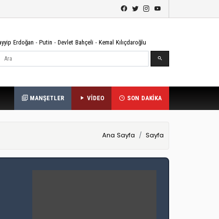
ayyip Erdoğan
-
Putin
-
Devlet Bahçeli
-
Kemal Kılıçdaroğlu
Ara
MANŞETLER
VİDEO
SON DAKİKA
Ana Sayfa
Sayfa