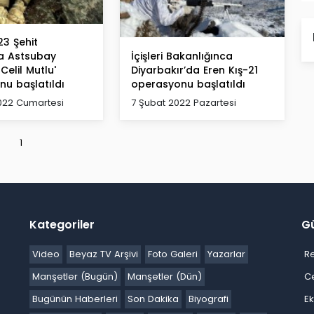
23 Şehit
 Astsubay
İçişleri Bakanlığınca
Celil Mutlu'
Diyarbakır’da Eren Kış-21
u başlatıldı
operasyonu başlatıldı
022 Cumartesi
7 Şubat 2022 Pazartesi
1
Kategoriler
G
Video
Beyaz TV Arşivi
Foto Galeri
Yazarlar
R
Manşetler (Bugün)
Manşetler (Dün)
C
Bugünün Haberleri
Son Dakika
Biyografi
E