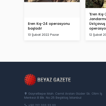
'Eren Kış-
Jandarma
Eren Kış-24 operasyonu
Üstçavuş 
başladı!
operasyon
13 Şubat 2022 Pazar
12 Şubat 2
Gayrettepe Mah. Cemil Arslan Güder Sk. Otim İş
Merkezi B Blk. No:25 Beşiktaş İstanbul
+90 212 333 33 00