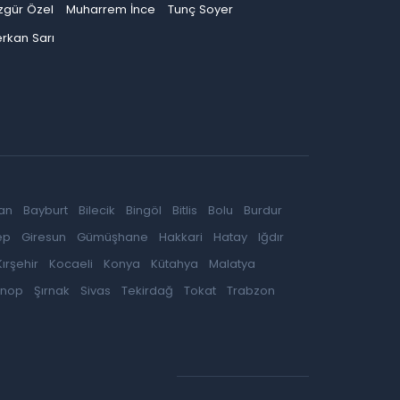
zgür Özel
Muharrem İnce
Tunç Soyer
rkan Sarı
an
Bayburt
Bilecik
Bingöl
Bitlis
Bolu
Burdur
ep
Giresun
Gümüşhane
Hakkari
Hatay
Iğdır
Kırşehir
Kocaeli
Konya
Kütahya
Malatya
inop
Şırnak
Sivas
Tekirdağ
Tokat
Trabzon