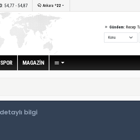
O
: 54,77 - 54,87
Ankara
º22
Gündem:
Recep T
SPOR
MAGAZİN
etaylı bilgi