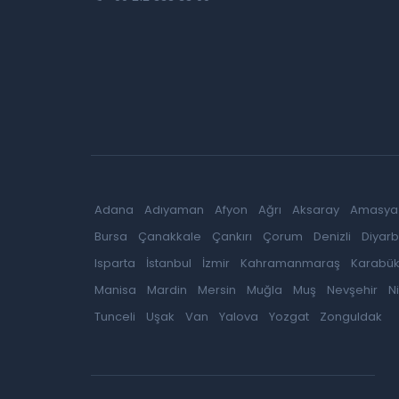
Adana
Adıyaman
Afyon
Ağrı
Aksaray
Amasya
Bursa
Çanakkale
Çankırı
Çorum
Denizli
Diyarb
Isparta
İstanbul
İzmir
Kahramanmaraş
Karabü
Manisa
Mardin
Mersin
Muğla
Muş
Nevşehir
N
Tunceli
Uşak
Van
Yalova
Yozgat
Zonguldak