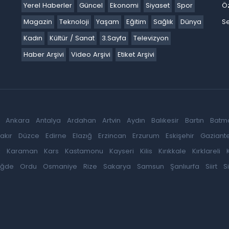
Yerel Haberler
Güncel
Ekonomi
Siyaset
Spor
Ö
Magazin
Teknoloji
Yaşam
Eğitim
Sağlık
Dünya
Se
Kadın
Kültür / Sanat
3.Sayfa
Televizyon
Haber Arşivi
Video Arşivi
Etiket Arşivi
Ankara
Antalya
Ardahan
Artvin
Aydın
Balıkesir
Bartın
Batm
akır
Düzce
Edirne
Elazığ
Erzincan
Erzurum
Eskişehir
Gaziant
k
Karaman
Kars
Kastamonu
Kayseri
Kilis
Kırıkkale
Kırklareli
iğde
Ordu
Osmaniye
Rize
Sakarya
Samsun
Şanlıurfa
Siirt
S