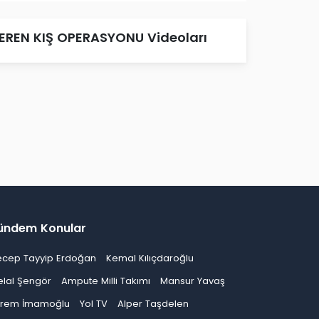
EREN KIŞ OPERASYONU Videoları
ündem Konular
ecep Tayyip Erdoğan
Kemal Kılıçdaroğlu
elal Şengör
Ampute Milli Takımı
Mansur Yavaş
krem İmamoğlu
Yol TV
Alper Taşdelen