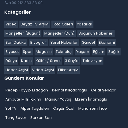
+90 212 333 33 00
Kategoriler
Video
Beyaz TV Arşivi
Foto Galeri
Yazarlar
Manşetler (Bugün)
Manşetler (Dün)
Bugünün Haberleri
Son Dakika
Biyografi
Yerel Haberler
Güncel
Ekonomi
Siyaset
Spor
Magazin
Teknoloji
Yaşam
Eğitim
Sağlık
Dünya
Kadın
Kültür / Sanat
3.Sayfa
Televizyon
Haber Arşivi
Video Arşivi
Etiket Arşivi
Gündem Konular
Recep Tayyip Erdoğan
Kemal Kılıçdaroğlu
Celal Şengör
Ampute Milli Takımı
Mansur Yavaş
Ekrem İmamoğlu
Yol TV
Alper Taşdelen
Özgür Özel
Muharrem İnce
Tunç Soyer
Serkan Sarı