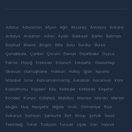
Adana
Adıyaman
Afyon
Ağrı
Aksaray
Amasya
Ankara
Antalya
Ardahan
Artvin
Aydın
Balıkesir
Bartın
Batman
Bayburt
Bilecik
Bingöl
Bitlis
Bolu
Burdur
Bursa
Çanakkale
Çankırı
Çorum
Denizli
Diyarbakır
Düzce
Edirne
Elazığ
Erzincan
Erzurum
Eskişehir
Gaziantep
Giresun
Gümüşhane
Hakkari
Hatay
Iğdır
Isparta
İstanbul
İzmir
Kahramanmaraş
Karabük
Karaman
Kars
Kastamonu
Kayseri
Kilis
Kırıkkale
Kırklareli
Kırşehir
Kocaeli
Konya
Kütahya
Malatya
Manisa
Mardin
Mersin
Muğla
Muş
Nevşehir
Niğde
Ordu
Osmaniye
Rize
Sakarya
Samsun
Şanlıurfa
Siirt
Sinop
Şırnak
Sivas
Tekirdağ
Tokat
Trabzon
Tunceli
Uşak
Van
Yalova