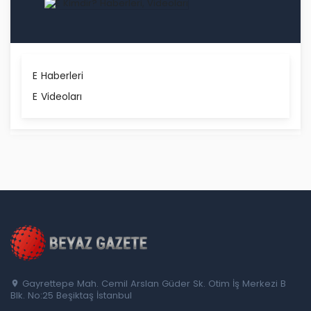
E Haberleri
E Videoları
Gayrettepe Mah. Cemil Arslan Güder Sk. Otim İş Merkezi B
Blk. No:25 Beşiktaş İstanbul