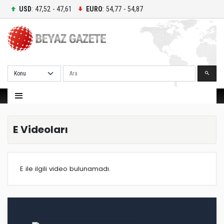
USD
: 47,52 - 47,61
EURO
: 54,77 - 54,87
Ara
E Videoları
E ile ilgili video bulunamadı.