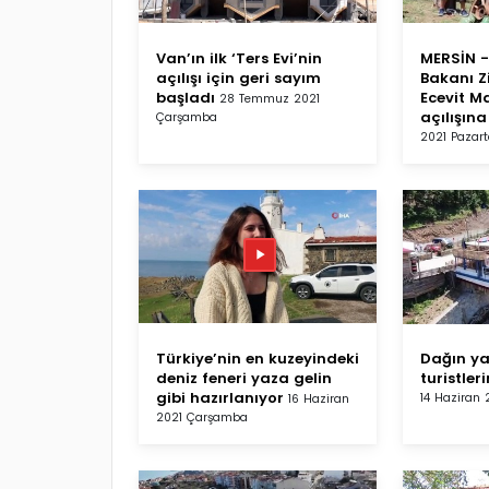
Van’ın ilk ‘Ters Evi’nin
MERSİN - 
açılışı için geri sayım
Bakanı Z
başladı
Ecevit Ma
28 Temmuz 2021
açılışına
Çarşamba
2021 Pazart
Türkiye’nin en kuzeyindeki
Dağın y
deniz feneri yaza gelin
turistler
gibi hazırlanıyor
14 Haziran 
16 Haziran
2021 Çarşamba