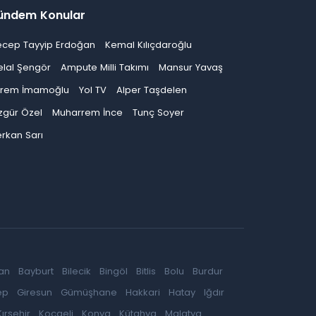
ündem Konular
ecep Tayyip Erdoğan
Kemal Kılıçdaroğlu
elal Şengör
Ampute Milli Takımı
Mansur Yavaş
krem İmamoğlu
Yol TV
Alper Taşdelen
zgür Özel
Muharrem İnce
Tunç Soyer
rkan Sarı
an
Bayburt
Bilecik
Bingöl
Bitlis
Bolu
Burdur
ep
Giresun
Gümüşhane
Hakkari
Hatay
Iğdır
Kırşehir
Kocaeli
Konya
Kütahya
Malatya