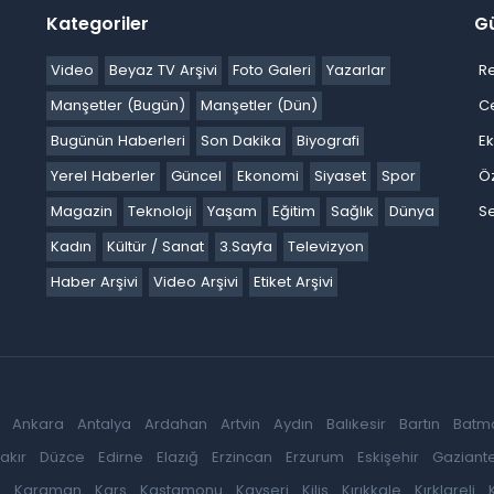
Kategoriler
G
Video
Beyaz TV Arşivi
Foto Galeri
Yazarlar
R
Manşetler (Bugün)
Manşetler (Dün)
C
Bugünün Haberleri
Son Dakika
Biyografi
E
Yerel Haberler
Güncel
Ekonomi
Siyaset
Spor
Ö
Magazin
Teknoloji
Yaşam
Eğitim
Sağlık
Dünya
Se
Kadın
Kültür / Sanat
3.Sayfa
Televizyon
Haber Arşivi
Video Arşivi
Etiket Arşivi
Ankara
Antalya
Ardahan
Artvin
Aydın
Balıkesir
Bartın
Batm
akır
Düzce
Edirne
Elazığ
Erzincan
Erzurum
Eskişehir
Gaziant
k
Karaman
Kars
Kastamonu
Kayseri
Kilis
Kırıkkale
Kırklareli