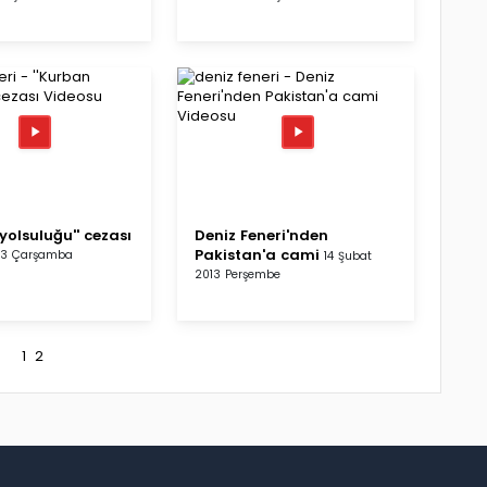
yolsuluğu'' cezası
Deniz Feneri'nden
Pakistan'a cami
13 Çarşamba
14 Şubat
2013 Perşembe
1
2