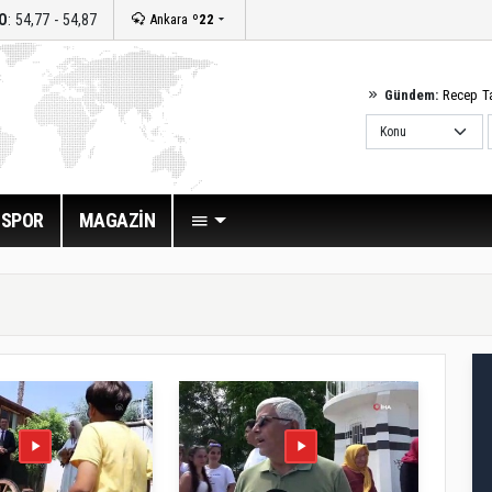
O
: 54,77 - 54,87
Ankara
º22
Gündem:
Recep T
SPOR
MAGAZİN