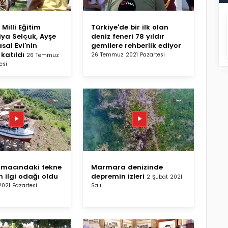
Milli Eğitim
Türkiye'de bir ilk olan
iya Selçuk, Ayşe
deniz feneri 78 yıldır
sal Evi'nin
gemilere rehberlik ediyor
 katıldı
26 Temmuz 2021 Pazartesi
26 Temmuz
esi
amacındaki tekne
Marmara denizinde
in ilgi odağı oldu
depremin izleri
2 Şubat 2021
2021 Pazartesi
Salı