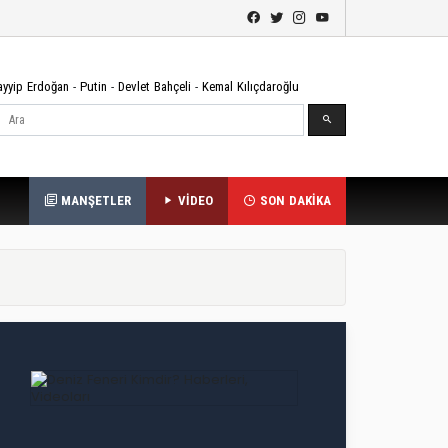
ayyip Erdoğan
-
Putin
-
Devlet Bahçeli
-
Kemal Kılıçdaroğlu
Ara
MANŞETLER
VİDEO
SON DAKİKA