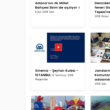
Adana’nın ilk Millet
Denizden
Bahçesi Ekim’de açılıyor
feneri G
4
Tepesi'n
Eylül 2018 Salı
2018 Pazar
Sinema - Şeytan Kulesi -
Jandarm
İSTANBUL
Komutanı
12 Temmuz 2018
adasınd
Perşembe
2018 Salı