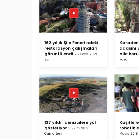
162 yıllık Şile Feneri'ndeki
Karadeni
restorasyon çalışmaları
adasını 7
görüntülendi
aile kor
26 Ocak 2021
Salı
Pazar
137 yıldır denizcilere yol
Kaşifler
gösteriyor
robotik 
5 Ekim 2019
Cumartesi
Mayıs 2019 