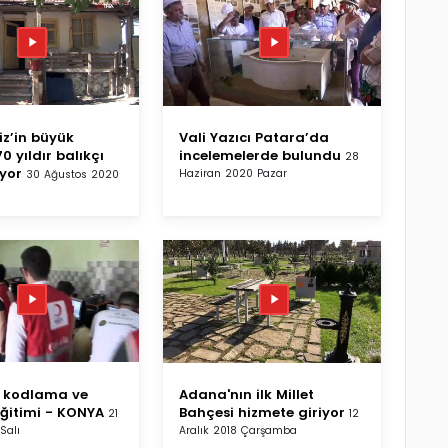
z’in büyük
Vali Yazıcı Patara’da
0 yıldır balıkçı
incelemelerde bulundu
28
uyor
Haziran 2020 Pazar
30 Ağustos 2020
e kodlama ve
Adana'nın ilk Millet
eğitimi - KONYA
Bahçesi hizmete giriyor
21
12
Salı
Aralık 2018 Çarşamba