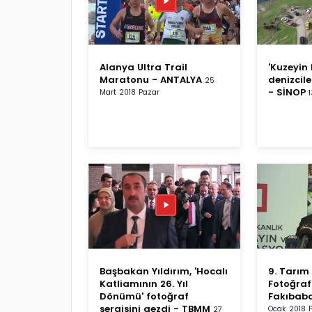
Alanya Ultra Trail
'Kuzeyin 
Maratonu - ANTALYA
denizcile
25
- SİNOP
Mart 2018 Pazar
Başbakan Yıldırım, 'Hocalı
9. Tarım
Katliamının 26. Yıl
Fotoğraf
Dönümü' fotoğraf
Fakıbaba
sergisini gezdi - TBMM
Ocak 2018 
27