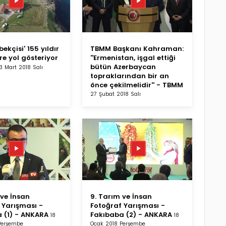
bekçisi' 155 yıldır
TBMM Başkanı Kahraman:
re yol gösteriyor
''Ermenistan, işgal ettiği
bütün Azerbaycan
13 Mart 2018 Salı
topraklarından bir an
önce çekilmelidir'' - TBMM
27 Şubat 2018 Salı
 ve İnsan
9. Tarım ve İnsan
 Yarışması -
Fotoğraf Yarışması -
 (1) - ANKARA
Fakıbaba (2) - ANKARA
18
18
Perşembe
Ocak 2018 Perşembe