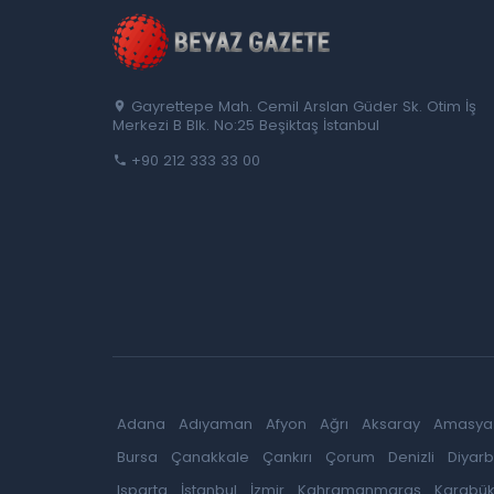
Gayrettepe Mah. Cemil Arslan Güder Sk. Otim İş
Merkezi B Blk. No:25 Beşiktaş İstanbul
+90 212 333 33 00
Adana
Adıyaman
Afyon
Ağrı
Aksaray
Amasya
Bursa
Çanakkale
Çankırı
Çorum
Denizli
Diyarb
Isparta
İstanbul
İzmir
Kahramanmaraş
Karabü