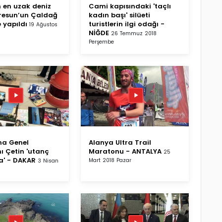
 en uzak deniz
Cami kapısındaki 'taçlı
iresun’un Çaldağ
kadın başı' silüeti
e yapıldı
turistlerin ilgi odağı -
19 Ağustos
NİĞDE
26 Temmuz 2018
Perşembe
a Genel
Alanya Ultra Trail
 Çetin 'utanç
Maratonu - ANTALYA
25
a' - DAKAR
Mart 2018 Pazar
3 Nisan