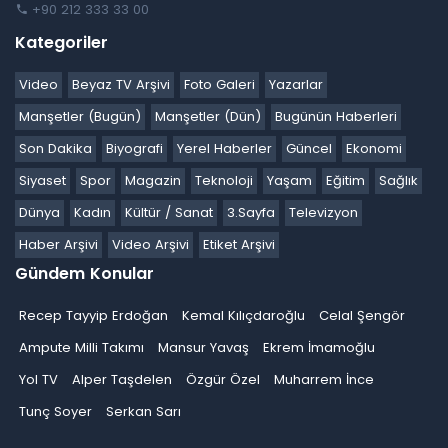
+90 212 333 33 00
Kategoriler
Video
Beyaz TV Arşivi
Foto Galeri
Yazarlar
Manşetler (Bugün)
Manşetler (Dün)
Bugünün Haberleri
Son Dakika
Biyografi
Yerel Haberler
Güncel
Ekonomi
Siyaset
Spor
Magazin
Teknoloji
Yaşam
Eğitim
Sağlık
Dünya
Kadın
Kültür / Sanat
3.Sayfa
Televizyon
Haber Arşivi
Video Arşivi
Etiket Arşivi
Gündem Konular
Recep Tayyip Erdoğan
Kemal Kılıçdaroğlu
Celal Şengör
Ampute Milli Takımı
Mansur Yavaş
Ekrem İmamoğlu
Yol TV
Alper Taşdelen
Özgür Özel
Muharrem İnce
Tunç Soyer
Serkan Sarı