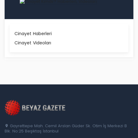
Cinayet Haberleri
Cinayet Videoları
Gayrettepe Mah. Cemil Arslan Güder Sk. Otim İş Merkezi B
Blk. No:25 Beşiktaş İstanbul