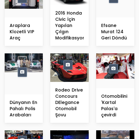
2016 Honda
Civic İçin
Araplara
Yapılan
Efsane
Klozetli VIP
Çılgın
Murat 124
Araç
Modifikasyonlar
Geri Döndü
Rodeo Drive
Concours
Otomobilini
Dünyanın En
DElegance
'Kartal
Pahalı Polis
Otomobil
Palas'a
Arabaları
Şovu
çevirdi