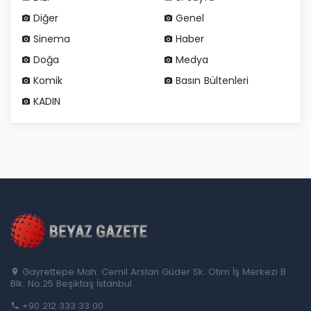
Diğer
Genel
Sinema
Haber
Doğa
Medya
Komik
Basın Bültenleri
KADIN
Gayrettepe Mah. Cemil Arslan Güder Sk. Otim İş Merkezi B
Blk. No:25 Beşiktaş İstanbul
+90 212 333 33 00