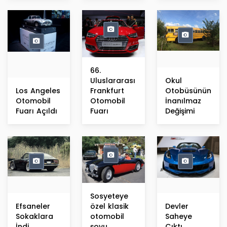
66.
Uluslararası
Okul
Los Angeles
Frankfurt
Otobüsünün
Otomobil
Otomobil
İnanılmaz
Fuarı Açıldı
Fuarı
Değişimi
Sosyeteye
Efsaneler
özel klasik
Devler
Sokaklara
otomobil
Saheye
İndi
şovu
Çıktı