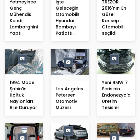
Yetmeyince
İşte
TREZOR
Genç
Geleceğin
2016'nın En
Mühendis
Otomobili!
Güzel
Kendi
Hyundai
Konsept
Lamborghinisini
Bombayı
Otomobili
Yaptı
Patlattı...
seçildi
1994 Model
Yeni BMW 7
Şahin'in
Los Angeles
Serisinin
Koltuk
Petersen
Endonezya'daki
Naylonları
Otomotiv
Üretim
Bile Duruyor
Müzesi
Tesisleri