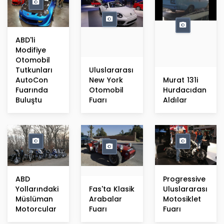
ABD'li
Modifiye
Otomobil
Tutkunları
Uluslararası
AutoCon
New York
Murat 131i
Fuarında
Otomobil
Hurdacıdan
Buluştu
Fuarı
Aldılar
ABD
Progressive
Yollarındaki
Fas'ta Klasik
Uluslararası
Müslüman
Arabalar
Motosiklet
Motorcular
Fuarı
Fuarı