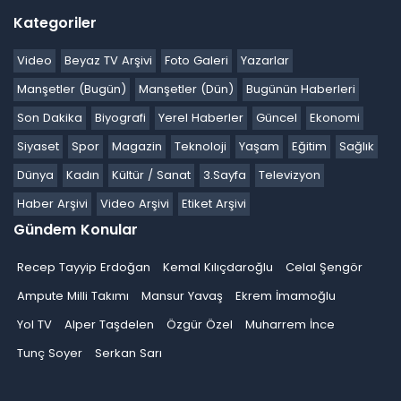
Kategoriler
Video
Beyaz TV Arşivi
Foto Galeri
Yazarlar
Manşetler (Bugün)
Manşetler (Dün)
Bugünün Haberleri
Son Dakika
Biyografi
Yerel Haberler
Güncel
Ekonomi
Siyaset
Spor
Magazin
Teknoloji
Yaşam
Eğitim
Sağlık
Dünya
Kadın
Kültür / Sanat
3.Sayfa
Televizyon
Haber Arşivi
Video Arşivi
Etiket Arşivi
Gündem Konular
Recep Tayyip Erdoğan
Kemal Kılıçdaroğlu
Celal Şengör
Ampute Milli Takımı
Mansur Yavaş
Ekrem İmamoğlu
Yol TV
Alper Taşdelen
Özgür Özel
Muharrem İnce
Tunç Soyer
Serkan Sarı