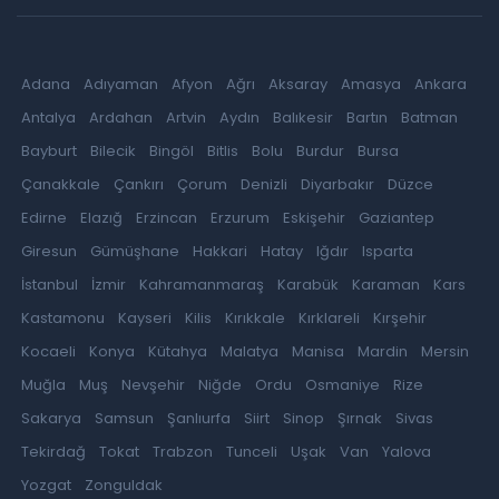
Adana
Adıyaman
Afyon
Ağrı
Aksaray
Amasya
Ankara
Antalya
Ardahan
Artvin
Aydın
Balıkesir
Bartın
Batman
Bayburt
Bilecik
Bingöl
Bitlis
Bolu
Burdur
Bursa
Çanakkale
Çankırı
Çorum
Denizli
Diyarbakır
Düzce
Edirne
Elazığ
Erzincan
Erzurum
Eskişehir
Gaziantep
Giresun
Gümüşhane
Hakkari
Hatay
Iğdır
Isparta
İstanbul
İzmir
Kahramanmaraş
Karabük
Karaman
Kars
Kastamonu
Kayseri
Kilis
Kırıkkale
Kırklareli
Kırşehir
Kocaeli
Konya
Kütahya
Malatya
Manisa
Mardin
Mersin
Muğla
Muş
Nevşehir
Niğde
Ordu
Osmaniye
Rize
Sakarya
Samsun
Şanlıurfa
Siirt
Sinop
Şırnak
Sivas
Tekirdağ
Tokat
Trabzon
Tunceli
Uşak
Van
Yalova
Yozgat
Zonguldak