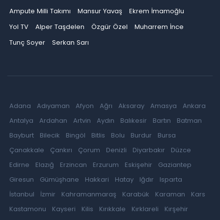
Ampute Milli Takımı
Mansur Yavaş
Ekrem İmamoğlu
Yol TV
Alper Taşdelen
Özgür Özel
Muharrem İnce
Tunç Soyer
Serkan Sarı
Adana
Adıyaman
Afyon
Ağrı
Aksaray
Amasya
Ankara
Antalya
Ardahan
Artvin
Aydın
Balıkesir
Bartın
Batman
Bayburt
Bilecik
Bingöl
Bitlis
Bolu
Burdur
Bursa
Çanakkale
Çankırı
Çorum
Denizli
Diyarbakır
Düzce
Edirne
Elazığ
Erzincan
Erzurum
Eskişehir
Gaziantep
Giresun
Gümüşhane
Hakkari
Hatay
Iğdır
Isparta
İstanbul
İzmir
Kahramanmaraş
Karabük
Karaman
Kars
Kastamonu
Kayseri
Kilis
Kırıkkale
Kırklareli
Kırşehir