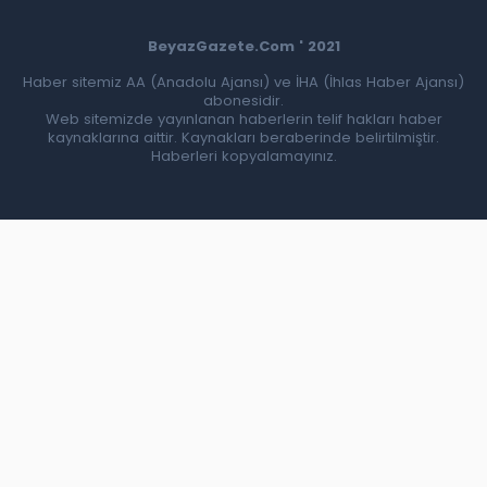
BeyazGazete.Com ' 2021
Haber sitemiz AA (Anadolu Ajansı) ve İHA (İhlas Haber Ajansı)
abonesidir.
Web sitemizde yayınlanan haberlerin telif hakları haber
kaynaklarına aittir. Kaynakları beraberinde belirtilmiştir.
Haberleri kopyalamayınız.