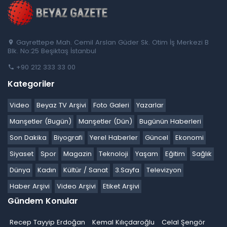
Gayrettepe Mah. Cemil Arslan Güder Sk. Otim İş Merkezi B
Blk. No:25 Beşiktaş İstanbul
+90 212 333 33 00
Kategoriler
Video
Beyaz TV Arşivi
Foto Galeri
Yazarlar
Manşetler (Bugün)
Manşetler (Dün)
Bugünün Haberleri
Son Dakika
Biyografi
Yerel Haberler
Güncel
Ekonomi
Siyaset
Spor
Magazin
Teknoloji
Yaşam
Eğitim
Sağlık
Dünya
Kadın
Kültür / Sanat
3.Sayfa
Televizyon
Haber Arşivi
Video Arşivi
Etiket Arşivi
Gündem Konular
Recep Tayyip Erdoğan
Kemal Kılıçdaroğlu
Celal Şengör