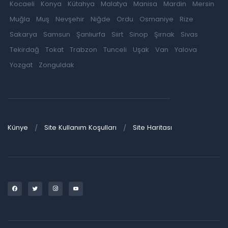
Kocaeli
Konya
Kütahya
Malatya
Manisa
Mardin
Mersin
Muğla
Muş
Nevşehir
Niğde
Ordu
Osmaniye
Rize
Sakarya
Samsun
Şanlıurfa
Siirt
Sinop
Şırnak
Sivas
Tekirdağ
Tokat
Trabzon
Tunceli
Uşak
Van
Yalova
Yozgat
Zonguldak
Künye
Site Kullanım Koşulları
Site Haritası