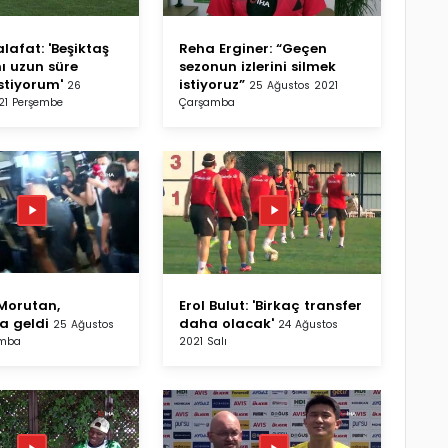
lafat: 'Beşiktaş
Reha Erginer: “Geçen
ı uzun süre
sezonun izlerini silmek
stiyorum'
istiyoruz”
26
25 Ağustos 2021
21 Perşembe
Çarşamba
Morutan,
Erol Bulut: 'Birkaç transfer
a geldi
daha olacak'
25 Ağustos
24 Ağustos
amba
2021 Salı