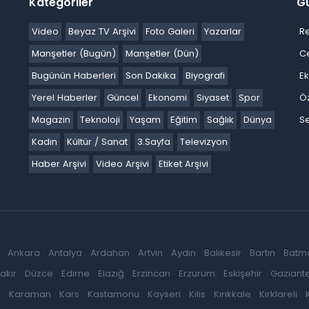
Kategoriler
G
Video
Beyaz TV Arşivi
Foto Galeri
Yazarlar
R
Manşetler (Bugün)
Manşetler (Dün)
C
Bugünün Haberleri
Son Dakika
Biyografi
E
Yerel Haberler
Güncel
Ekonomi
Siyaset
Spor
Ö
Magazin
Teknoloji
Yaşam
Eğitim
Sağlık
Dünya
Se
Kadın
Kültür / Sanat
3.Sayfa
Televizyon
Haber Arşivi
Video Arşivi
Etiket Arşivi
Ankara
Antalya
Ardahan
Artvin
Aydın
Balıkesir
Bartın
Batm
akır
Düzce
Edirne
Elazığ
Erzincan
Erzurum
Eskişehir
Gaziant
k
Karaman
Kars
Kastamonu
Kayseri
Kilis
Kırıkkale
Kırklareli