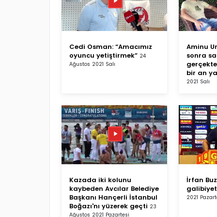
Cedi Osman: “Amacımız
Aminu U
oyuncu yetiştirmek”
sonra sa
24
gerçekte
Ağustos 2021 Salı
bir an y
2021 Salı
Kazada iki kolunu
İrfan Buz
kaybeden Avcılar Belediye
galibiyet
Başkanı Hançerli İstanbul
2021 Pazart
Boğazı'nı yüzerek geçti
23
Ağustos 2021 Pazartesi