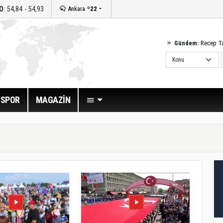
O
: 54,84 - 54,93
Ankara
º22
Gündem:
Recep T
SPOR
MAGAZİN