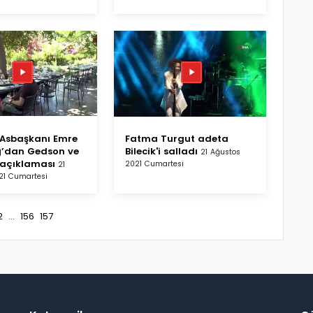
 Asbaşkanı Emre
Fatma Turgut adeta
’dan Gedson ve
Bilecik'i salladı
21 Ağustos
 açıklaması
2021 Cumartesi
21
21 Cumartesi
2
...
156
157