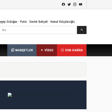
ayyip Erdoğan
-
Putin
-
Devlet Bahçeli
-
Kemal Kılıçdaroğlu
Ara
MANŞETLER
VİDEO
SON DAKİKA