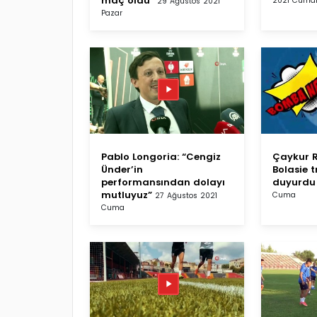
maç oldu”
2021 Cumar
29 Ağustos 2021
Pazar
Pablo Longoria: “Cengiz
Çaykur R
Ünder’in
Bolasie t
performansından dolayı
duyurdu
mutluyuz”
Cuma
27 Ağustos 2021
Cuma