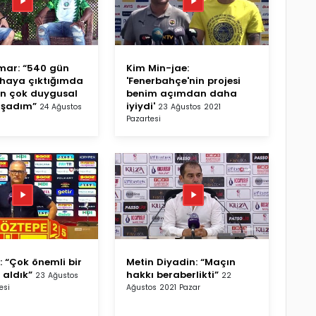
mar: “540 gün
Kim Min-jae:
haya çıktığımda
'Fenerbahçe'nin projesi
n çok duygusal
benim açımdan daha
aşadım”
iyiydi'
24 Ağustos
23 Ağustos 2021
Pazartesi
: “Çok önemli bir
Metin Diyadin: “Maçın
 aldık”
hakkı beraberlikti”
23 Ağustos
22
esi
Ağustos 2021 Pazar