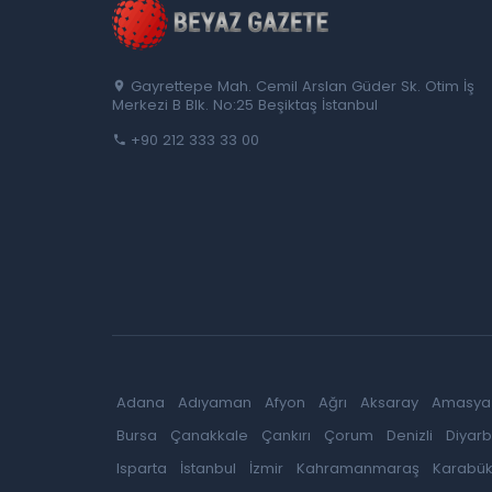
Gayrettepe Mah. Cemil Arslan Güder Sk. Otim İş
Merkezi B Blk. No:25 Beşiktaş İstanbul
+90 212 333 33 00
Adana
Adıyaman
Afyon
Ağrı
Aksaray
Amasya
Bursa
Çanakkale
Çankırı
Çorum
Denizli
Diyarb
Isparta
İstanbul
İzmir
Kahramanmaraş
Karabü