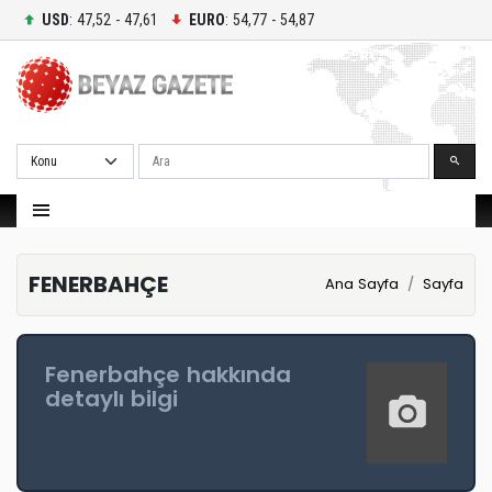
USD
: 47,52 - 47,61
EURO
: 54,77 - 54,87
Ara
FENERBAHÇE
Ana Sayfa
Sayfa
Fenerbahçe hakkında
detaylı bilgi