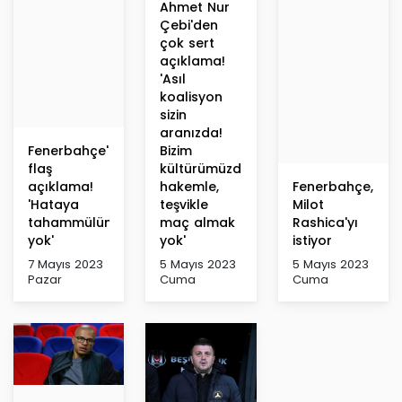
Ahmet Nur
Çebi'den
çok sert
açıklama!
'Asıl
koalisyon
sizin
aranızda!
Fenerbahçe'den
Bizim
flaş
kültürümüzde
açıklama!
hakemle,
Fenerbahçe,
'Hataya
teşvikle
Milot
tahammülümüz
maç almak
Rashica'yı
yok'
yok'
istiyor
7 Mayıs 2023
5 Mayıs 2023
5 Mayıs 2023
Pazar
Cuma
Cuma