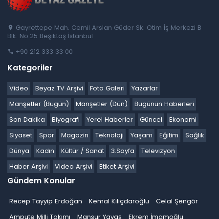
Gayrettepe Mah. Cemil Arslan Güder Sk. Otim İş Merkezi B
Blk. No:25 Beşiktaş İstanbul
+90 212 333 33 00
Kategoriler
Video
Beyaz TV Arşivi
Foto Galeri
Yazarlar
Manşetler (Bugün)
Manşetler (Dün)
Bugünün Haberleri
Son Dakika
Biyografi
Yerel Haberler
Güncel
Ekonomi
Siyaset
Spor
Magazin
Teknoloji
Yaşam
Eğitim
Sağlık
Dünya
Kadın
Kültür / Sanat
3.Sayfa
Televizyon
Haber Arşivi
Video Arşivi
Etiket Arşivi
Gündem Konular
Recep Tayyip Erdoğan
Kemal Kılıçdaroğlu
Celal Şengör
Ampute Milli Takımı
Mansur Yavaş
Ekrem İmamoğlu