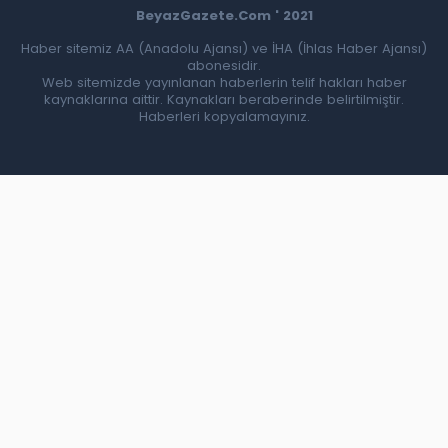
BeyazGazete.Com ' 2021
Haber sitemiz AA (Anadolu Ajansı) ve İHA (İhlas Haber Ajansı)
abonesidir.
Web sitemizde yayınlanan haberlerin telif hakları haber
kaynaklarına aittir. Kaynakları beraberinde belirtilmiştir.
Haberleri kopyalamayınız.