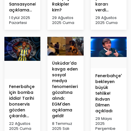
Sansasyonel
Rakipler
kararı
açıklama...
kim?
verdi...
1 Eylül 2025
29 Ağustos
29 Ağustos
Pazartesi
2025 Cuma
2025 Cuma
Üsküdar'da
kavga eden
sosyal
Fenerbahçe'yi
medya
bekleyen
Fenerbahçe
fenomenleri
büyük
için bomba
gözaltına
tehlike!
iddia! Tarihi
alındı:
Rıdvan
bonservis
EGM'den
Dilmen
gözden
açıklama
açıkladı
çıkarıldı...
geldi!
29 Mayıs
22 Ağustos
8 Temmuz
2025
2025 Cuma
2025 Salı
Perşembe