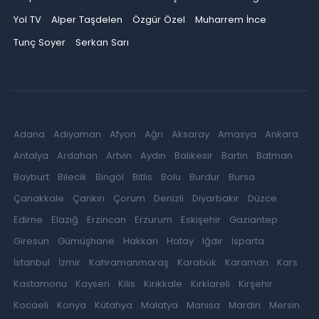
Yol TV
Alper Taşdelen
Özgür Özel
Muharrem İnce
Tunç Soyer
Serkan Sarı
Adana
Adıyaman
Afyon
Ağrı
Aksaray
Amasya
Ankara
Antalya
Ardahan
Artvin
Aydın
Balıkesir
Bartın
Batman
Bayburt
Bilecik
Bingöl
Bitlis
Bolu
Burdur
Bursa
Çanakkale
Çankırı
Çorum
Denizli
Diyarbakır
Düzce
Edirne
Elazığ
Erzincan
Erzurum
Eskişehir
Gaziantep
Giresun
Gümüşhane
Hakkari
Hatay
Iğdır
Isparta
İstanbul
İzmir
Kahramanmaraş
Karabük
Karaman
Kars
Kastamonu
Kayseri
Kilis
Kırıkkale
Kırklareli
Kırşehir
Kocaeli
Konya
Kütahya
Malatya
Manisa
Mardin
Mersin