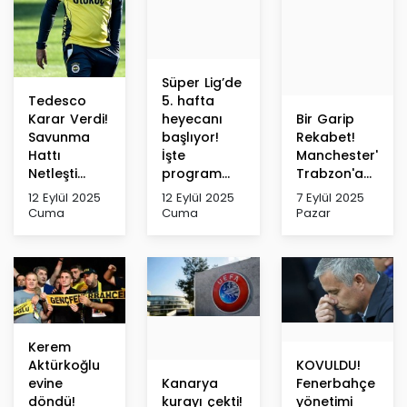
Süper Lig’de
Tedesco
5. hafta
Karar Verdi!
heyecanı
Bir Garip
Savunma
başlıyor!
Rekabet!
Hattı
İşte
Manchester'dan
Netleşti...
program...
Trabzon'a...
12 Eylül 2025
12 Eylül 2025
7 Eylül 2025
Cuma
Cuma
Pazar
Kerem
Aktürkoğlu
KOVULDU!
evine
Kanarya
Fenerbahçe
döndü!
kurayı çekti!
yönetimi