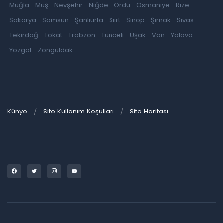
Muğla
Muş
Nevşehir
Niğde
Ordu
Osmaniye
Rize
Sakarya
Samsun
Şanlıurfa
Siirt
Sinop
Şırnak
Sivas
Tekirdağ
Tokat
Trabzon
Tunceli
Uşak
Van
Yalova
Yozgat
Zonguldak
Künye
Site Kullanım Koşulları
Site Haritası