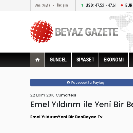
USD
: 47,52 - 47,61
EUR
Ana Sayfa
İletişim
GÜNCEL
SİYASET
EKONOMİ
Facebook'ta Paylaş
22 Ekim 2016 Cumartesi
Emel Yıldırım ile Yeni Bir 
Emel Yıldırım
Yeni Bir Ben
Beyaz Tv