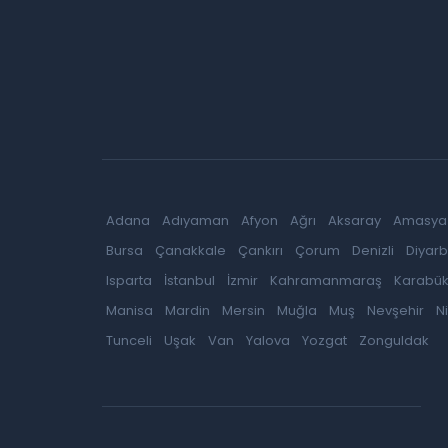
Adana
Adıyaman
Afyon
Ağrı
Aksaray
Amasya
Bursa
Çanakkale
Çankırı
Çorum
Denizli
Diyarb
Isparta
İstanbul
İzmir
Kahramanmaraş
Karabü
Manisa
Mardin
Mersin
Muğla
Muş
Nevşehir
N
Tunceli
Uşak
Van
Yalova
Yozgat
Zonguldak