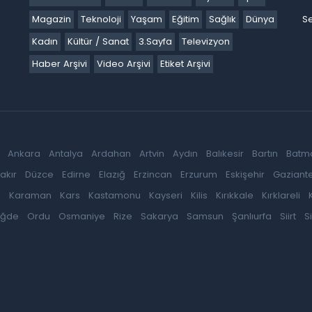
Magazin
Teknoloji
Yaşam
Eğitim
Sağlık
Dünya
Se
Kadın
Kültür / Sanat
3.Sayfa
Televizyon
Haber Arşivi
Video Arşivi
Etiket Arşivi
Ankara
Antalya
Ardahan
Artvin
Aydın
Balıkesir
Bartın
Batm
akır
Düzce
Edirne
Elazığ
Erzincan
Erzurum
Eskişehir
Gaziant
k
Karaman
Kars
Kastamonu
Kayseri
Kilis
Kırıkkale
Kırklareli
iğde
Ordu
Osmaniye
Rize
Sakarya
Samsun
Şanlıurfa
Siirt
S