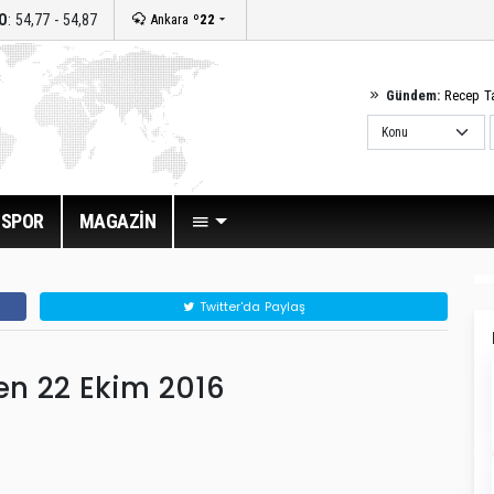
O
: 54,77 - 54,87
Ankara
º22
Gündem:
Recep T
SPOR
MAGAZİN
Twitter'da Paylaş
Ben 22 Ekim 2016