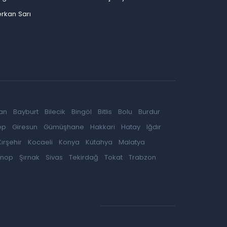
rkan Sarı
an
Bayburt
Bilecik
Bingöl
Bitlis
Bolu
Burdur
ep
Giresun
Gümüşhane
Hakkari
Hatay
Iğdır
Kırşehir
Kocaeli
Konya
Kütahya
Malatya
inop
Şırnak
Sivas
Tekirdağ
Tokat
Trabzon