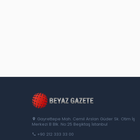
Gayrettepe Mah. Cemil Arslan Güder Sk. Otim İş
Merkezi B Blk. No:25 Beşiktaş İstanbul
+90 212 333 33 00