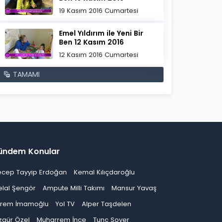
19 Kasım 2016 Cumartesi
Emel Yıldırım ile Yeni Bir
Ben 12 Kasım 2016
12 Kasım 2016 Cumartesi
TAMAMI
ündem Konular
ecep Tayyip Erdoğan
Kemal Kılıçdaroğlu
elal Şengör
Ampute Milli Takımı
Mansur Yavaş
krem İmamoğlu
Yol TV
Alper Taşdelen
zgür Özel
Muharrem İnce
Tunç Soyer