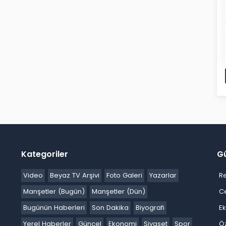
Kategoriler
G
Video
Beyaz TV Arşivi
Foto Galeri
Yazarlar
R
Manşetler (Bugün)
Manşetler (Dün)
C
Bugünün Haberleri
Son Dakika
Biyografi
E
Yerel Haberler
Güncel
Ekonomi
Siyaset
Spor
Ö