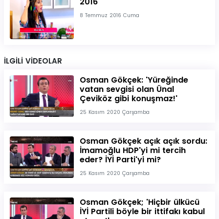
2016
8 Temmuz 2016 Cuma
İLGİLİ VİDEOLAR
Osman Gökçek: 'Yüreğinde
vatan sevgisi olan Ünal
Çeviköz gibi konuşmaz!'
25 Kasım 2020 Çarşamba
Osman Gökçek açık açık sordu:
İmamoğlu HDP'yi mi tercih
eder? İYİ Parti'yi mi?
25 Kasım 2020 Çarşamba
Osman Gökçek; 'Hiçbir ülkücü
İYİ Partili böyle bir ittifakı kabul