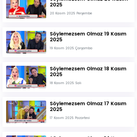
2025
20 Kasım 2025 Perşembe
Söylemezsem Olmaz 19 Kasım
2025
19 Kasım 2025 Çarşamba
Söylemezsem Olmaz 18 Kasım
2025
18 Kasım 2025 Salı
Söylemezsem Olmaz 17 Kasım
2025
17 Kasım 2025 Pazartesi