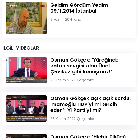
Geldim Gördüm Yedim
09.11.2014 İstanbul
9 Kasım 2014 Pazar
İLGİLİ VİDEOLAR
Osman Gökçek: 'Yüreğinde
vatan sevgisi olan Ünal
Çeviköz gibi konuşmaz!'
25 Kasım 2020 Çarşamba
Osman Gökçek açık açık sordu:
İmamoğlu HDP'yi mi tercih
eder? İYİ Parti'yi mi?
25 Kasım 2020 Çarşamba
Osman Gökçek; 'Hiçbir ülkücü