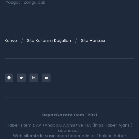
Yozgat
Zonguldak
Künye
Site Kullanım Koşulları
Site Haritası
BeyazGazete.Com ' 2021
Haber sitemiz AA (Anadolu Ajansı) ve İHA (İhlas Haber Ajansı)
abonesidir.
Web sitemizde yayınlanan haberlerin telif hakları haber