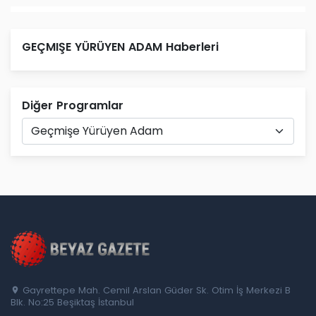
GEÇMIŞE YÜRÜYEN ADAM Haberleri
Diğer Programlar
Gayrettepe Mah. Cemil Arslan Güder Sk. Otim İş Merkezi B
Blk. No:25 Beşiktaş İstanbul