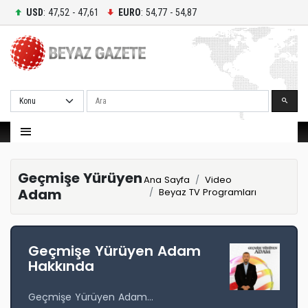
USD
: 47,52 - 47,61
EURO
: 54,77 - 54,87
Ara
Geçmişe Yürüyen
Ana Sayfa
Video
Adam
Beyaz TV Programları
Geçmişe Yürüyen Adam
Hakkında
Geçmişe Yürüyen Adam...