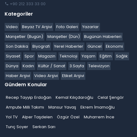
+90 212 333 33 00
Kategoriler
Video
Beyaz TV Arşivi
Foto Galeri
Yazarlar
Manşetler (Bugün)
Manşetler (Dün)
Bugünün Haberleri
Son Dakika
Biyografi
Yerel Haberler
Güncel
Ekonomi
Siyaset
Spor
Magazin
Teknoloji
Yaşam
Eğitim
Sağlık
Dünya
Kadın
Kültür / Sanat
3.Sayfa
Televizyon
Haber Arşivi
Video Arşivi
Etiket Arşivi
Gündem Konular
Recep Tayyip Erdoğan
Kemal Kılıçdaroğlu
Celal Şengör
Ampute Milli Takımı
Mansur Yavaş
Ekrem İmamoğlu
Yol TV
Alper Taşdelen
Özgür Özel
Muharrem İnce
Tunç Soyer
Serkan Sarı