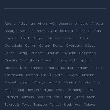
Adana
Adıyaman
Afyon
Ağrı
Aksaray
Amasya
Ankara
Antalya
Ardahan
Artvin
Aydın
Balıkesir
Bartın
Batman
Bayburt
Bilecik
Bingöl
Bitlis
Bolu
Burdur
Bursa
Çanakkale
Çankırı
Çorum
Denizli
Diyarbakır
Düzce
Edirne
Elazığ
Erzincan
Erzurum
Eskişehir
Gaziantep
Giresun
Gümüşhane
Hakkari
Hatay
Iğdır
Isparta
İstanbul
İzmir
Kahramanmaraş
Karabük
Karaman
Kars
Kastamonu
Kayseri
Kilis
Kırıkkale
Kırklareli
Kırşehir
Kocaeli
Konya
Kütahya
Malatya
Manisa
Mardin
Mersin
Muğla
Muş
Nevşehir
Niğde
Ordu
Osmaniye
Rize
Sakarya
Samsun
Şanlıurfa
Siirt
Sinop
Şırnak
Sivas
Tekirdağ
Tokat
Trabzon
Tunceli
Uşak
Van
Yalova