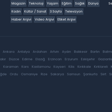
Magazin
Teknoloji
Yaşam
Eğitim
Sağlık
Dünya
Se
Kadın
Kültür / Sanat
3.Sayfa
Televizyon
Haber Arşivi
Video Arşivi
Etiket Arşivi
Ankara
Antalya
Ardahan
Artvin
Aydın
Balıkesir
Bartın
Batm
akır
Düzce
Edirne
Elazığ
Erzincan
Erzurum
Eskişehir
Gaziant
k
Karaman
Kars
Kastamonu
Kayseri
Kilis
Kırıkkale
Kırklareli
iğde
Ordu
Osmaniye
Rize
Sakarya
Samsun
Şanlıurfa
Siirt
S