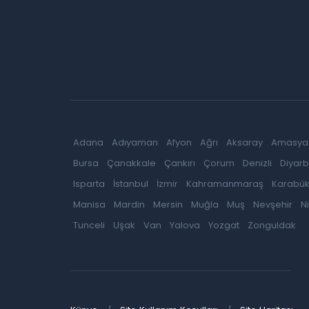
Adana
Adıyaman
Afyon
Ağrı
Aksaray
Amasya
Bursa
Çanakkale
Çankırı
Çorum
Denizli
Diyarb
Isparta
İstanbul
İzmir
Kahramanmaraş
Karabü
Manisa
Mardin
Mersin
Muğla
Muş
Nevşehir
N
Tunceli
Uşak
Van
Yalova
Yozgat
Zonguldak