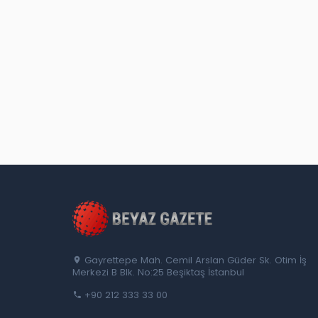
Gayrettepe Mah. Cemil Arslan Güder Sk. Otim İş
Merkezi B Blk. No:25 Beşiktaş İstanbul
+90 212 333 33 00