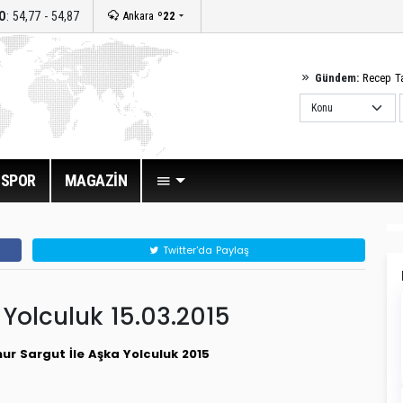
O
: 54,77 - 54,87
Ankara
º22
Gündem:
Recep T
SPOR
MAGAZİN
Twitter'da Paylaş
Yolculuk 15.03.2015
r Sargut İle Aşka Yolculuk 2015