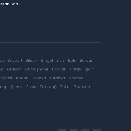
rkan Sarı
an
Bayburt
Bilecik
Bingöl
Bitlis
Bolu
Burdur
ep
Giresun
Gümüşhane
Hakkari
Hatay
Iğdır
Kırşehir
Kocaeli
Konya
Kütahya
Malatya
inop
Şırnak
Sivas
Tekirdağ
Tokat
Trabzon