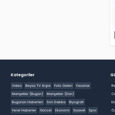
Kategoriler
G
Video
Beyaz TV Arşivi
Foto Galeri
Yazarlar
R
Manşetler (Bugün)
Manşetler (Dün)
C
Bugünün Haberleri
Son Dakika
Biyografi
E
Yerel Haberler
Güncel
Ekonomi
Siyaset
Spor
Ö