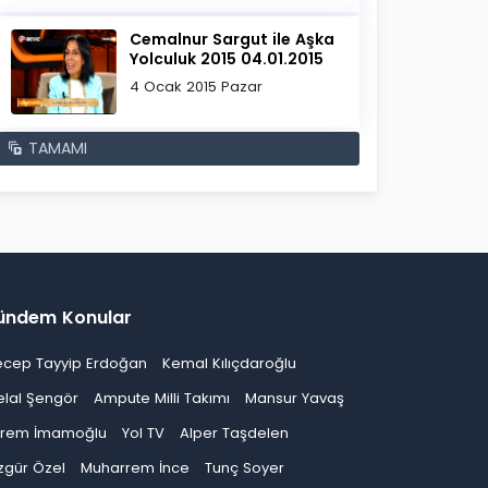
Cemalnur Sargut ile Aşka
Yolculuk 2015 04.01.2015
4 Ocak 2015 Pazar
TAMAMI
ündem Konular
ecep Tayyip Erdoğan
Kemal Kılıçdaroğlu
elal Şengör
Ampute Milli Takımı
Mansur Yavaş
krem İmamoğlu
Yol TV
Alper Taşdelen
zgür Özel
Muharrem İnce
Tunç Soyer