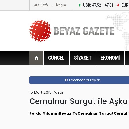
USD
: 47,52 - 47,61
EUR
Ana Sayfa
İletişim
GÜNCEL
SİYASET
EKONOMİ
Facebook'ta Paylaş
15 Mart 2015 Pazar
Cemalnur Sargut ile Aşka 
Ferda Yıldırım
Beyaz Tv
Cemalnur Sargut
Cemalnu