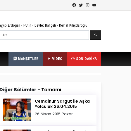
ayyip Erdoğan
-
Putin
-
Devlet Bahçeli
-
Kemal Kılıçdaroğlu
Ara
MANŞETLER
VİDEO
SON DAKİKA
Diğer Bölümler -
Tamamı
Cemalnur Sargut ile Aşka
Yolculuk 26.04.2015
26 Nisan 2015 Pazar