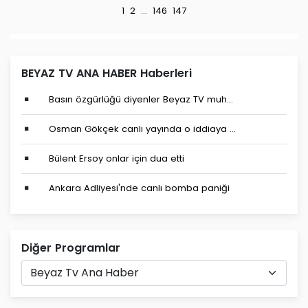
1
2
...
146
147
BEYAZ TV ANA HABER Haberleri
Basın özgürlüğü diyenler Beyaz TV muh...
Osman Gökçek canlı yayında o iddiaya ...
Bülent Ersoy onlar için dua etti
Ankara Adliyesi'nde canlı bomba paniği
Diğer Programlar