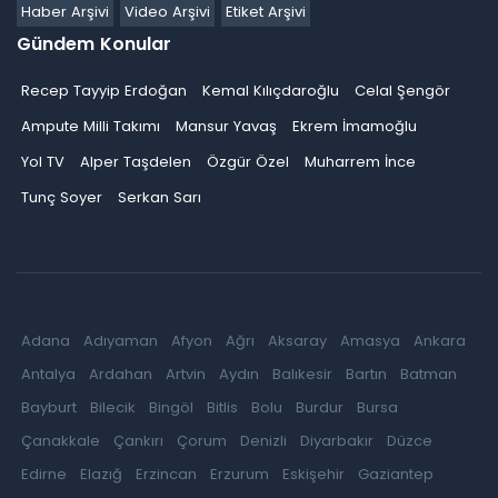
Haber Arşivi
Video Arşivi
Etiket Arşivi
Gündem Konular
Recep Tayyip Erdoğan
Kemal Kılıçdaroğlu
Celal Şengör
Ampute Milli Takımı
Mansur Yavaş
Ekrem İmamoğlu
Yol TV
Alper Taşdelen
Özgür Özel
Muharrem İnce
Tunç Soyer
Serkan Sarı
Adana
Adıyaman
Afyon
Ağrı
Aksaray
Amasya
Ankara
Antalya
Ardahan
Artvin
Aydın
Balıkesir
Bartın
Batman
Bayburt
Bilecik
Bingöl
Bitlis
Bolu
Burdur
Bursa
Çanakkale
Çankırı
Çorum
Denizli
Diyarbakır
Düzce
Edirne
Elazığ
Erzincan
Erzurum
Eskişehir
Gaziantep