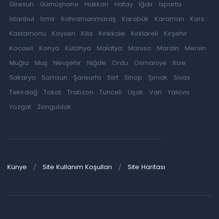
Giresun
Gümüşhane
Hakkari
Hatay
Iğdır
Isparta
İstanbul
İzmir
Kahramanmaraş
Karabük
Karaman
Kars
Kastamonu
Kayseri
Kilis
Kırıkkale
Kırklareli
Kırşehir
Kocaeli
Konya
Kütahya
Malatya
Manisa
Mardin
Mersin
Muğla
Muş
Nevşehir
Niğde
Ordu
Osmaniye
Rize
Sakarya
Samsun
Şanlıurfa
Siirt
Sinop
Şırnak
Sivas
Tekirdağ
Tokat
Trabzon
Tunceli
Uşak
Van
Yalova
Yozgat
Zonguldak
Künye
Site Kullanım Koşulları
Site Haritası