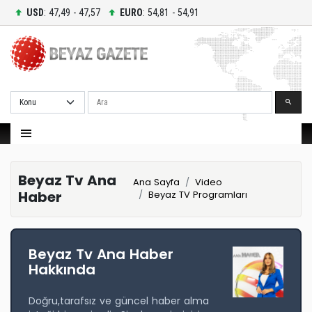
USD
: 47,49 - 47,57
EURO
: 54,81 - 54,91
Ara
Beyaz Tv Ana
Ana Sayfa
Video
Haber
Beyaz TV Programları
Beyaz Tv Ana Haber
Hakkında
Doğru,tarafsız ve güncel haber alma