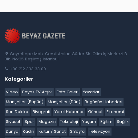
Gayrettepe Mah. Cemil Arslan Güder Sk. Otim İş Merkezi B
Blk. No:25 Beşiktaş İstanbul
+90 212 333 33 00
Kategoriler
Video
Beyaz TV Arşivi
Foto Galeri
Yazarlar
Manşetler (Bugün)
Manşetler (Dün)
Bugünün Haberleri
Son Dakika
Biyografi
Yerel Haberler
Güncel
Ekonomi
Siyaset
Spor
Magazin
Teknoloji
Yaşam
Eğitim
Sağlık
Dünya
Kadın
Kültür / Sanat
3.Sayfa
Televizyon