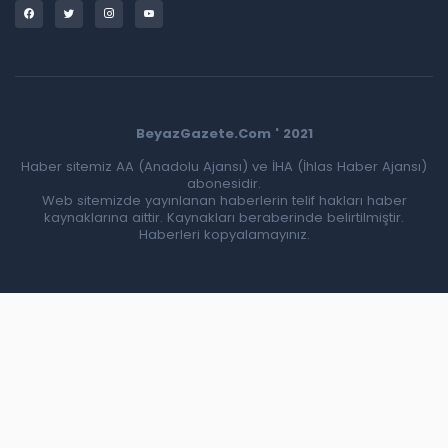
BeyazGazete.Com ' 2021
Haber sitemiz AA (Anadolu Ajansı) ve İHA (İhlas Haber Ajansı)
abonesidir.
Web sitemizde yayınlanan haberlerin telif hakları haber
kaynaklarına aittir. Kaynakları beraberinde belirtilmiştir.
Haberleri kopyalamayınız.