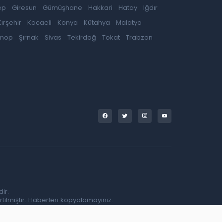
ep
Giresun
Gümüşhane
Hakkari
Hatay
Iğdır
Kırşehir
Kocaeli
Konya
Kütahya
Malatya
inop
Şırnak
Sivas
Tekirdağ
Tokat
Trabzon
ir.
tilmiştir. Haberleri kopyalamayınız.