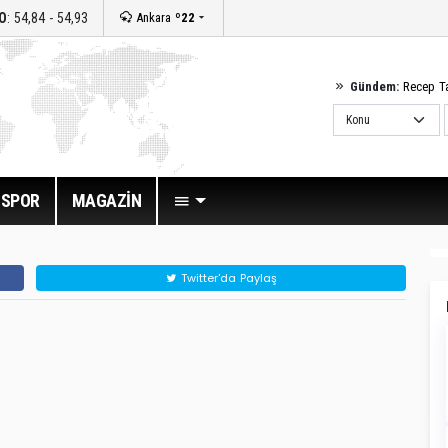
O
: 54,84 - 54,93
Ankara
º22
Gündem:
Recep T
SPOR
MAGAZİN
Twitter'da Paylaş