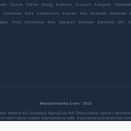
akır
Düzce
Edirne
Elazığ
Erzincan
Erzurum
Eskişehir
Gaziant
k
Karaman
Kars
Kastamonu
Kayseri
Kilis
Kırıkkale
Kırklareli
iğde
Ordu
Osmaniye
Rize
Sakarya
Samsun
Şanlıurfa
Siirt
S
BeyazGazete.Com ' 2021
ber sitemiz AA (Anadolu Ajansı) ve İHA (İhlas Haber Ajansı) abonesid
 telif hakları haber kaynaklarına aittir. Kaynakları beraberinde belir