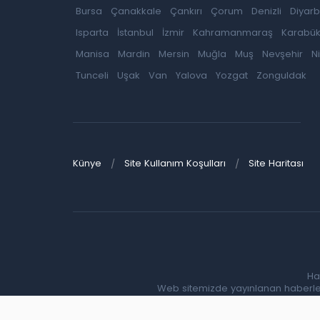
Bursa
Çanakkale
Çankırı
Çorum
Denizli
Diyarb
Isparta
İstanbul
İzmir
Kahramanmaraş
Karabü
Manisa
Mardin
Mersin
Muğla
Muş
Nevşehir
N
Tunceli
Uşak
Van
Yalova
Yozgat
Zonguldak
Künye
Site Kullanım Koşulları
Site Haritası
Ha
Web sitemizde yayınlanan haberlerin