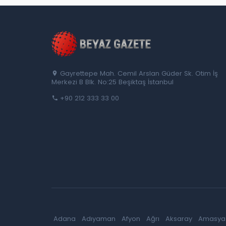
Gayrettepe Mah. Cemil Arslan Güder Sk. Otim İş
Merkezi B Blk. No:25 Beşiktaş İstanbul
+90 212 333 33 00
Adana
Adıyaman
Afyon
Ağrı
Aksaray
Amasya