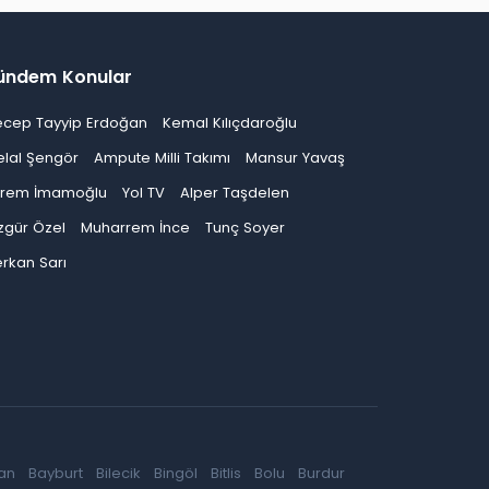
ündem Konular
ecep Tayyip Erdoğan
Kemal Kılıçdaroğlu
elal Şengör
Ampute Milli Takımı
Mansur Yavaş
krem İmamoğlu
Yol TV
Alper Taşdelen
zgür Özel
Muharrem İnce
Tunç Soyer
rkan Sarı
an
Bayburt
Bilecik
Bingöl
Bitlis
Bolu
Burdur