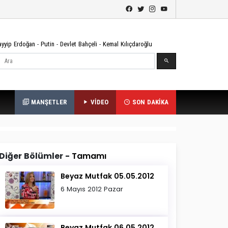
ayyip Erdoğan
-
Putin
-
Devlet Bahçeli
-
Kemal Kılıçdaroğlu
Ara
MANŞETLER
VİDEO
SON DAKİKA
Diğer Bölümler -
Tamamı
Beyaz Mutfak 05.05.2012
6 Mayıs 2012 Pazar
Beyaz Mutfak 06.05.2012