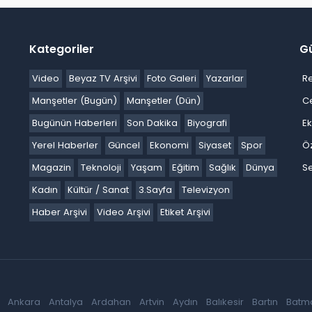
Kategoriler
G
Video
Beyaz TV Arşivi
Foto Galeri
Yazarlar
R
Manşetler (Bugün)
Manşetler (Dün)
C
Bugünün Haberleri
Son Dakika
Biyografi
E
Yerel Haberler
Güncel
Ekonomi
Siyaset
Spor
Ö
Magazin
Teknoloji
Yaşam
Eğitim
Sağlık
Dünya
Se
Kadın
Kültür / Sanat
3.Sayfa
Televizyon
Haber Arşivi
Video Arşivi
Etiket Arşivi
Ankara
Antalya
Ardahan
Artvin
Aydın
Balıkesir
Bartın
Batm