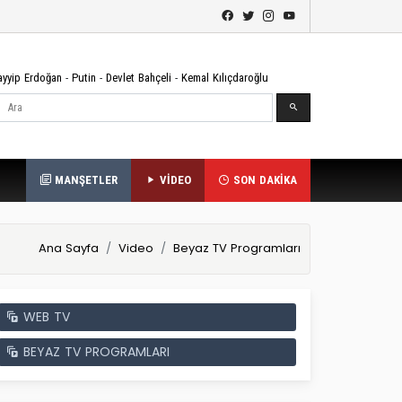
ayyip Erdoğan
-
Putin
-
Devlet Bahçeli
-
Kemal Kılıçdaroğlu
Ara
MANŞETLER
VİDEO
SON DAKİKA
Ana Sayfa
Video
Beyaz TV Programları
WEB TV
BEYAZ TV PROGRAMLARI