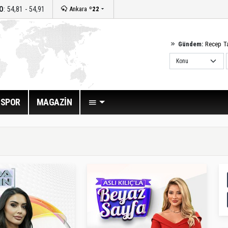
O
: 54,81 - 54,91
Ankara
º22
Gündem:
Recep T
SPOR
MAGAZİN