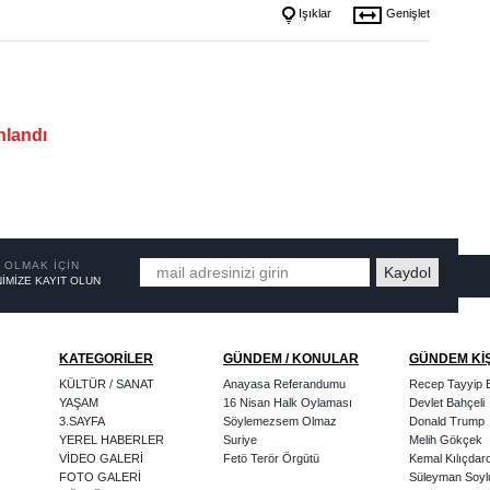
Işıklar
Genişlet
nlandı
 OLMAK İÇİN
İMİZE KAYIT OLUN
KATEGORİLER
GÜNDEM / KONULAR
GÜNDEM Kİ
KÜLTÜR / SANAT
Anayasa Referandumu
Recep Tayyip 
YAŞAM
16 Nisan Halk Oylaması
Devlet Bahçeli
3.SAYFA
Söylemezsem Olmaz
Donald Trump
YEREL HABERLER
Suriye
Melih Gökçek
VİDEO GALERİ
Fetö Terör Örgütü
Kemal Kılıçdar
FOTO GALERİ
Süleyman Soyl