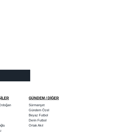
ŞİLER
GÜNDEM / DİĞER
Erdoğan
Sürmanşet
Gündem Özel
Beyaz Futbol
Derin Futbol
oğlu
Ortak Akıl
u