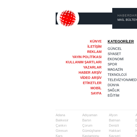
HABERDAR
MAİL BÜLTEN
KÜNYE
KATEGORİLER
İLETİŞİM
GÜNCEL
REKLAM
SİYASET
YAYIN POLİTİKASI
EKONOMİ
KULLANIM ŞARTLARI
SPOR
YAZARLAR
MAGAZİN
HABER ARŞİV
TEKNOLOJİ
VİDEO ARŞİV
TELEVİZYON/MED
ETİKETLER
DÜNYA
MOBİL
SAĞLIK
SAYFA
EĞİTİM
Adana
Adıyaman
Afyon
A
Balıkesir
Bartın
Batman
Çankırı
Çorum
Denizli
Giresun
Gümüşhane
Hakkari
Kars
Kastamonu
Kayseri
K