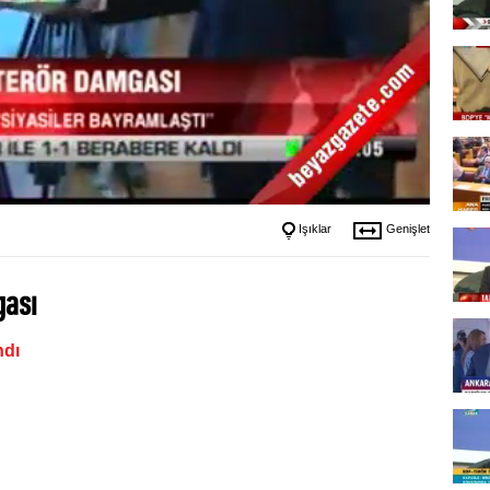
Işıklar
Genişlet
ası
ndı