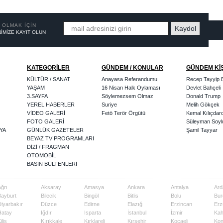
 OLMAK İÇİN
İMİZE KAYIT OLUN
KATEGORİLER
GÜNDEM / KONULAR
GÜNDEM Kİ
KÜLTÜR / SANAT
Anayasa Referandumu
Recep Tayyip 
YAŞAM
16 Nisan Halk Oylaması
Devlet Bahçeli
3.SAYFA
Söylemezsem Olmaz
Donald Trump
YEREL HABERLER
Suriye
Melih Gökçek
VİDEO GALERİ
Fetö Terör Örgütü
Kemal Kılıçdar
FOTO GALERİ
Süleyman Soyl
YA
GÜNLÜK GAZETELER
Şamil Tayyar
BEYAZ TV PROGRAMLARI
DİZİ / FRAGMAN
OTOMOBİL
BASIN BÜLTENLERİ
ğrı
Aksaray
Amasya
Ankara
Antalya
Ard
Bayburt
Bilecik
Bingöl
Bitlis
Bolu
Bur
Diyarbakır
Düzce
Edirne
Elazığ
Erzincan
Erz
Hatay
Iğdır
Isparta
İstanbul
İzmir
Ka
ilis
Kırıkkale
Kırklareli
Kırşehir
Kocaeli
Ko