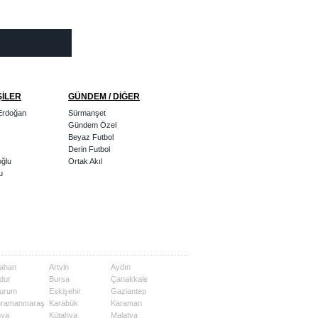
ŞİLER
GÜNDEM / DİĞER
Erdoğan
Sürmanşet
Gündem Özel
Beyaz Futbol
Derin Futbol
oğlu
Ortak Akıl
u
ahan
Artvin
Aydın
dur
Bursa
Çanakkale
urum
Eskişehir
Gaziantep
hramanmaraş
Karabük
Karaman
nya
Kütahya
Malatya