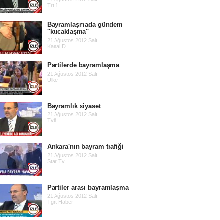
Trt 1
Bayramlaşmada gündem
''kucaklaşma''
21 Ağustos 2012 Salı
Kanal D
Partilerde bayramlaşma
21 Ağustos 2012 Salı
Ülke
Bayramlık siyaset
21 Ağustos 2012 Salı
Tv8
Ankara'nın bayram trafiği
21 Ağustos 2012 Salı
Star Tv
Partiler arası bayramlaşma
21 Ağustos 2012 Salı
Tgrt Haber