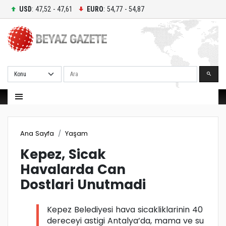
USD
: 47,52 - 47,61
EURO
: 54,77 - 54,87
Ara
Ana Sayfa
Yaşam
Kepez, Sicak
Havalarda Can
Dostlari Unutmadi
Kepez Belediyesi hava sicakliklarinin 40
dereceyi astigi Antalya’da, mama ve su