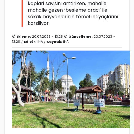
kaplari sayisini arttiriken, mahalle
mahalle gezen ‘besleme araci’ ile
sokak hayvanlarinin temel ihtiyaçlarini
karsiliyor.
Ekleme:
20.07.2023 - 13:28
Güncelleme:
20.07.2023 -
13:28 /
Editör:
IHA
/
Kaynak:
İHA