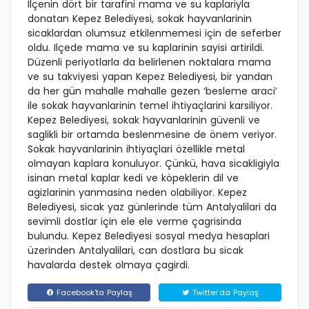
Ilçenin dört bir tarafini mama ve su kaplariyla
donatan Kepez Belediyesi, sokak hayvanlarinin
sicaklardan olumsuz etkilenmemesi için de seferber
oldu. Ilçede mama ve su kaplarinin sayisi artirildi.
Düzenli periyotlarla da belirlenen noktalara mama
ve su takviyesi yapan Kepez Belediyesi, bir yandan
da her gün mahalle mahalle gezen ‘besleme araci’
ile sokak hayvanlarinin temel ihtiyaçlarini karsiliyor.
Kepez Belediyesi, sokak hayvanlarinin güvenli ve
saglikli bir ortamda beslenmesine de önem veriyor.
Sokak hayvanlarinin ihtiyaçlari özellikle metal
olmayan kaplara konuluyor. Çünkü, hava sicakligiyla
isinan metal kaplar kedi ve köpeklerin dil ve
agizlarinin yanmasina neden olabiliyor. Kepez
Belediyesi, sicak yaz günlerinde tüm Antalyalilari da
sevimli dostlar için ele ele verme çagrisinda
bulundu. Kepez Belediyesi sosyal medya hesaplari
üzerinden Antalyalilari, can dostlara bu sicak
havalarda destek olmaya çagirdi.
Facebook'ta Paylaş
Twitter'da Paylaş