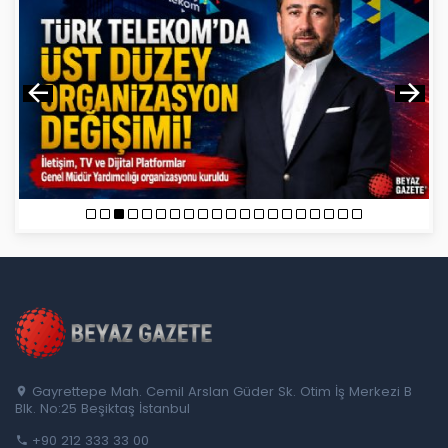
Gayrettepe Mah. Cemil Arslan Güder Sk. Otim İş Merkezi B
Blk. No:25 Beşiktaş İstanbul
+90 212 333 33 00