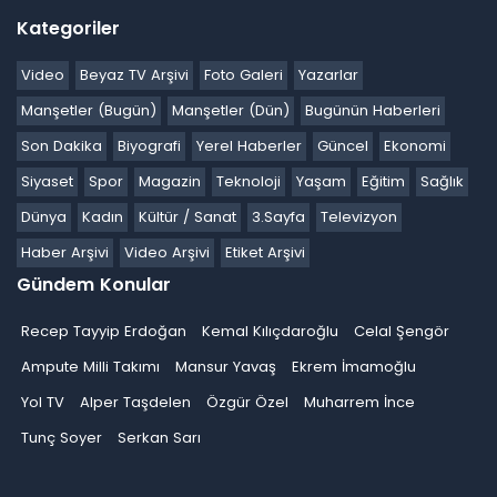
Kategoriler
Video
Beyaz TV Arşivi
Foto Galeri
Yazarlar
Manşetler (Bugün)
Manşetler (Dün)
Bugünün Haberleri
Son Dakika
Biyografi
Yerel Haberler
Güncel
Ekonomi
Siyaset
Spor
Magazin
Teknoloji
Yaşam
Eğitim
Sağlık
Dünya
Kadın
Kültür / Sanat
3.Sayfa
Televizyon
Haber Arşivi
Video Arşivi
Etiket Arşivi
Gündem Konular
Recep Tayyip Erdoğan
Kemal Kılıçdaroğlu
Celal Şengör
Ampute Milli Takımı
Mansur Yavaş
Ekrem İmamoğlu
Yol TV
Alper Taşdelen
Özgür Özel
Muharrem İnce
Tunç Soyer
Serkan Sarı