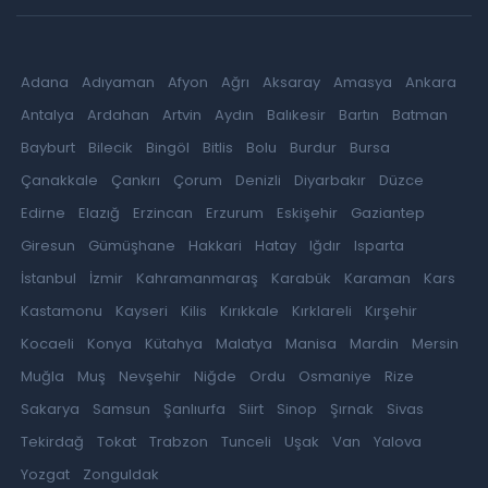
Adana
Adıyaman
Afyon
Ağrı
Aksaray
Amasya
Ankara
Antalya
Ardahan
Artvin
Aydın
Balıkesir
Bartın
Batman
Bayburt
Bilecik
Bingöl
Bitlis
Bolu
Burdur
Bursa
Çanakkale
Çankırı
Çorum
Denizli
Diyarbakır
Düzce
Edirne
Elazığ
Erzincan
Erzurum
Eskişehir
Gaziantep
Giresun
Gümüşhane
Hakkari
Hatay
Iğdır
Isparta
İstanbul
İzmir
Kahramanmaraş
Karabük
Karaman
Kars
Kastamonu
Kayseri
Kilis
Kırıkkale
Kırklareli
Kırşehir
Kocaeli
Konya
Kütahya
Malatya
Manisa
Mardin
Mersin
Muğla
Muş
Nevşehir
Niğde
Ordu
Osmaniye
Rize
Sakarya
Samsun
Şanlıurfa
Siirt
Sinop
Şırnak
Sivas
Tekirdağ
Tokat
Trabzon
Tunceli
Uşak
Van
Yalova
Yozgat
Zonguldak