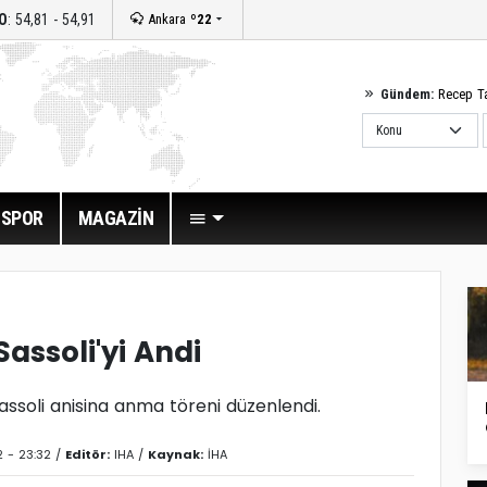
O
: 54,81 - 54,91
Ankara
º22
Gündem:
Recep T
SPOR
MAGAZİN
assoli'yi Andi
soli anisina anma töreni düzenlendi.
2 - 23:32 /
Editör:
IHA
/
Kaynak:
İHA