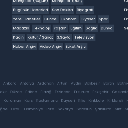
Manşetler (Bugün)
Manşetler (Dün)
C
Bugünün Haberleri
Son Dakika
Biyografi
E
Yerel Haberler
Güncel
Ekonomi
Siyaset
Spor
Ö
Magazin
Teknoloji
Yaşam
Eğitim
Sağlık
Dünya
Se
Kadın
Kültür / Sanat
3.Sayfa
Televizyon
Haber Arşivi
Video Arşivi
Etiket Arşivi
Ankara
Antalya
Ardahan
Artvin
Aydın
Balıkesir
Bartın
Batm
akır
Düzce
Edirne
Elazığ
Erzincan
Erzurum
Eskişehir
Gaziant
k
Karaman
Kars
Kastamonu
Kayseri
Kilis
Kırıkkale
Kırklareli
iğde
Ordu
Osmaniye
Rize
Sakarya
Samsun
Şanlıurfa
Siirt
S