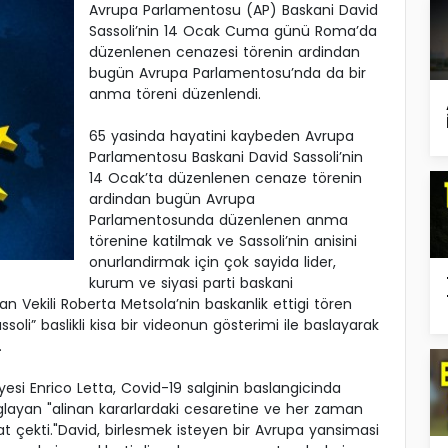
Avrupa Parlamentosu (AP) Baskani David
Sassoli’nin 14 Ocak Cuma günü Roma’da
düzenlenen cenazesi törenin ardindan
bugün Avrupa Parlamentosu’nda da bir
anma töreni düzenlendi.
65 yasinda hayatini kaybeden Avrupa
Parlamentosu Baskani David Sassoli’nin
14 Ocak’ta düzenlenen cenaze törenin
ardindan bugün Avrupa
Parlamentosunda düzenlenen anma
törenine katilmak ve Sassoli’nin anisini
onurlandirmak için çok sayida lider,
kurum ve siyasi parti baskani
n Vekili Roberta Metsola’nin baskanlik ettigi tören
li” baslikli kisa bir videonun gösterimi ile baslayarak
.
esi Enrico Letta, Covid-19 salginin baslangicinda
layan "alinan kararlardaki cesaretine ve her zaman
kkat çekti."David, birlesmek isteyen bir Avrupa yansimasi