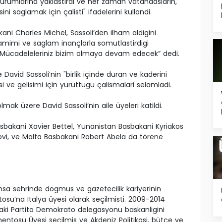
 kurumlarina yaklastirdi ve her zaman vatandaslarin,
ni saglamak için çalisti" ifadelerini kullandi.
i Charles Michel, Sassoli’den ilham aldigini
amimi ve saglam inançlarla somutlastirdigi
 Mücadeleleriniz bizim olmaya devam edecek” dedi.
id Sassoli’nin "birlik içinde duran ve kaderini
si ve gelisimi için yürüttügü çalismalari selamladi.
mak üzere David Sassoli’nin aile üyeleri katildi.
sbakani Xavier Bettel, Yunanistan Basbakani Kyriakos
kovi, ve Malta Basbakani Robert Abela da törene
ansa sehrinde dogmus ve gazetecilik kariyerinin
su’na Italya üyesi olarak seçilmisti. 2009-2014
ki Partito Demokrato delegasyonu baskanligini
entosu Üyesi seçilmis ve Akdeniz Politikasi, bütçe ve