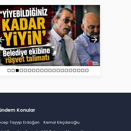
ündem Konular
ecep Tayyip Erdoğan
Kemal Kılıçdaroğlu