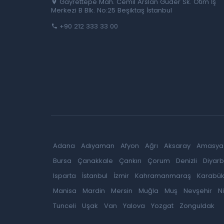
Gayrettepe Mah. Cemil Arslan Güder Sk. Otim İş
Merkezi B Blk. No:25 Beşiktaş İstanbul
+90 212 333 33 00
Adana
Adıyaman
Afyon
Ağrı
Aksaray
Amasya
Bursa
Çanakkale
Çankırı
Çorum
Denizli
Diyarb
Isparta
İstanbul
İzmir
Kahramanmaraş
Karabü
Manisa
Mardin
Mersin
Muğla
Muş
Nevşehir
N
Tunceli
Uşak
Van
Yalova
Yozgat
Zonguldak