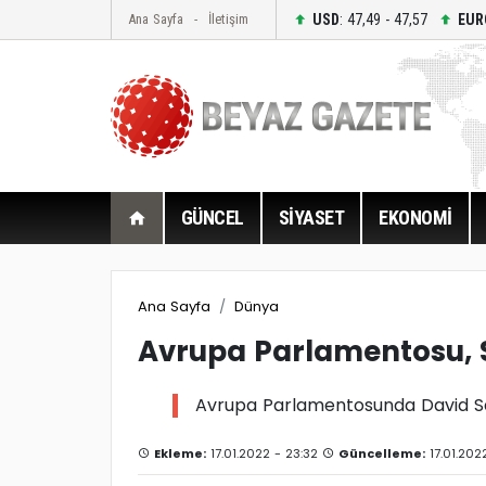
USD
: 47,49 - 47,57
EUR
Ana Sayfa
İletişim
GÜNCEL
SİYASET
EKONOMİ
Ana Sayfa
Dünya
Avrupa Parlamentosu, S
Avrupa Parlamentosunda David Sas
Ekleme:
17.01.2022 - 23:32
Güncelleme:
17.01.202