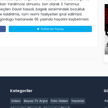
skan Yardimcisi olmustu. Son olarak 3 Temmuz
çilen David Sassoli, bagisik sistemindeki bozukluk
kaldirilmis, tüm resmi faaliyetleri iptal edilmisti.
i gördügü hastanede 65 yasinda hayatini kaybetmisti.
Twitter'da Paylaş
Kategoriler
G
Video
Beyaz TV Arşivi
Foto Galeri
Yazarlar
R