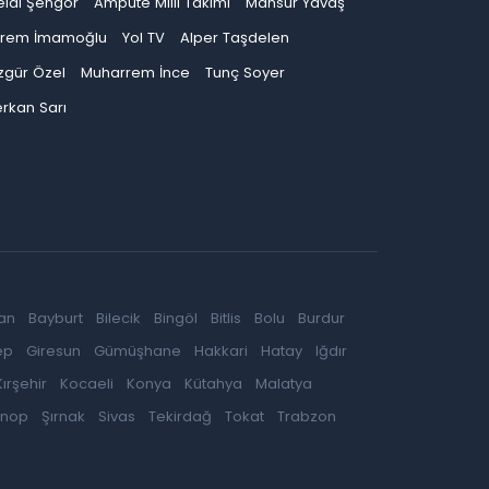
elal Şengör
Ampute Milli Takımı
Mansur Yavaş
krem İmamoğlu
Yol TV
Alper Taşdelen
zgür Özel
Muharrem İnce
Tunç Soyer
rkan Sarı
an
Bayburt
Bilecik
Bingöl
Bitlis
Bolu
Burdur
ep
Giresun
Gümüşhane
Hakkari
Hatay
Iğdır
Kırşehir
Kocaeli
Konya
Kütahya
Malatya
inop
Şırnak
Sivas
Tekirdağ
Tokat
Trabzon