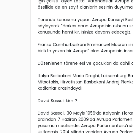
için çalisti” diyen Letta "Vatandaslari Avrupa
özellikle de en zayif olanlarin sesinin duyulmasi
Törende konusma yapan Avrupa Konseyi Baskan
söyleyerek "Herkes onun Avrupa’nin ruhunu s
konusunda hemfikir. Isinize devam edecegiz.
Fransa Cumhurbaskani Emmanuel Macron ise Dav
birlikte yazan bir Avrupa" olan Avrupa’nin insa
Düzenlenen törene esi ve çocuklari da dahil ol
Italya Basbakani Mario Draghi, Lüksemburg Ba
Mitsotakis, Hirvatistan Basbakani Andrej Plen
katilanlar arasindaydi.
David Sassoli kim ?
David Sassoli, 30 Mayis 1956’da Italyanin Flor
ardindan 7 Haziran 2009’da Avrupa Parlamento
yasama meclisinde, Avrupa Parlamentosu’nda
üstlenmis, 2014 yilinda yeniden Avrupa Parlam