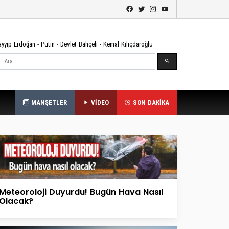
ayyip Erdoğan
-
Putin
-
Devlet Bahçeli
-
Kemal Kılıçdaroğlu
Ara
MANŞETLER
VİDEO
SON DAKİKA
Meteoroloji Duyurdu! Bugün Hava Nasıl
Olacak?