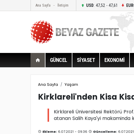
USD
: 47,52 - 47,61
EUR
Ana Sayfa
İletişim
GÜNCEL
SİYASET
EKONOMİ
Ana Sayfa
Yaşam
Kirklareli'nden Kisa Kis
Kirklareli Üniversitesi Rektörü Pr
atanan Salih Kaya'yi makaminda ka
Ekleme:
6.07.2021 - 09:36
Güncelleme:
6.07.2021