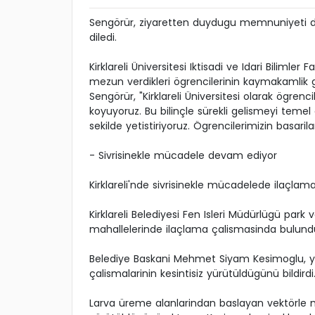
Sengörür, ziyaretten duydugu memnuniyeti di
diledi.
Kirklareli Üniversitesi Iktisadi ve Idari Bilim
mezun verdikleri ögrencilerinin kaymakamli
Sengörür, "Kirklareli Üniversitesi olarak ögren
koyuyoruz. Bu bilinçle sürekli gelismeyi temel
sekilde yetistiriyoruz. Ögrencilerimizin basaril
- Sivrisinekle mücadele devam ediyor
Kirklareli'nde sivrisinekle mücadelede ilaçlam
Kirklareli Belediyesi Fen Isleri Müdürlügü park 
mahallelerinde ilaçlama çalismasinda bulund
Belediye Baskani Mehmet Siyam Kesimoglu, ya
çalismalarinin kesintisiz yürütüldügünü bildirdi
Larva üreme alanlarindan baslayan vektörle 