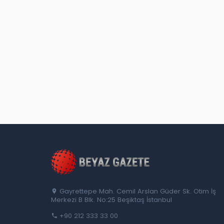
Gayrettepe Mah. Cemil Arslan Güder Sk. Otim İş
Merkezi B Blk. No:25 Beşiktaş İstanbul
+90 212 333 33 00