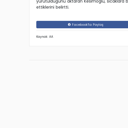
yürütüldügünü aktaran Kesimoglu, sicaklara b
ettiklerini belirtti.
Facebook'ta Paylaş
Kaynak: AA