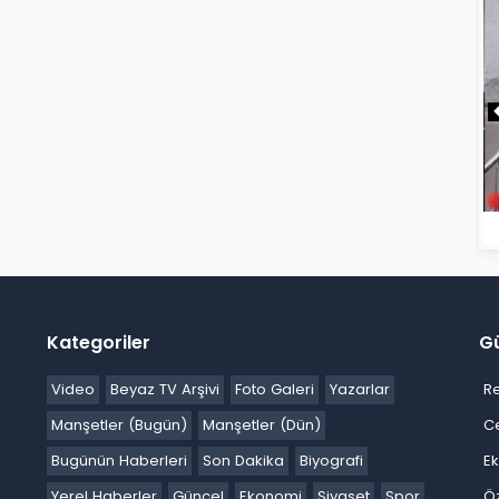
Kategoriler
G
Video
Beyaz TV Arşivi
Foto Galeri
Yazarlar
R
Manşetler (Bugün)
Manşetler (Dün)
C
Bugünün Haberleri
Son Dakika
Biyografi
E
Yerel Haberler
Güncel
Ekonomi
Siyaset
Spor
Ö