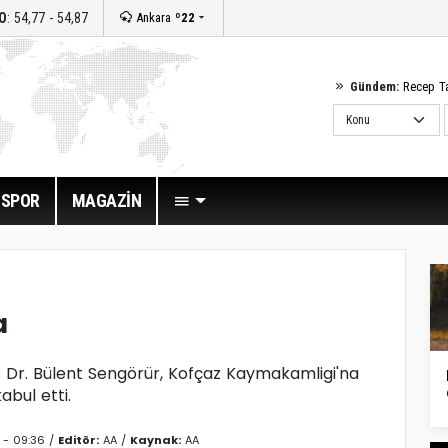
O
: 54,77 - 54,87
Ankara
º22
Gündem:
Recep T
SPOR
MAGAZİN
a
of. Dr. Bülent Sengörür, Kofçaz Kaymakamligi'na
bul etti.
 - 09:36 /
Editör:
AA
/
Kaynak:
AA