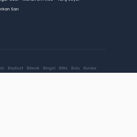
rkan Sarı
an
Bayburt
Bilecik
Bingöl
Bitlis
Bolu
Burdur
ep
Giresun
Gümüşhane
Hakkari
Hatay
Iğdır
Kırşehir
Kocaeli
Konya
Kütahya
Malatya
inop
Şırnak
Sivas
Tekirdağ
Tokat
Trabzon