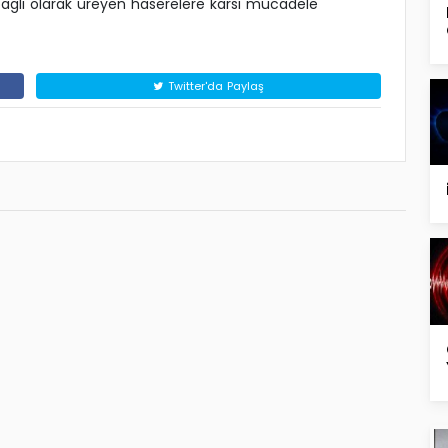
agli olarak üreyen haserelere karsi mücadele
Twitter'da Paylaş