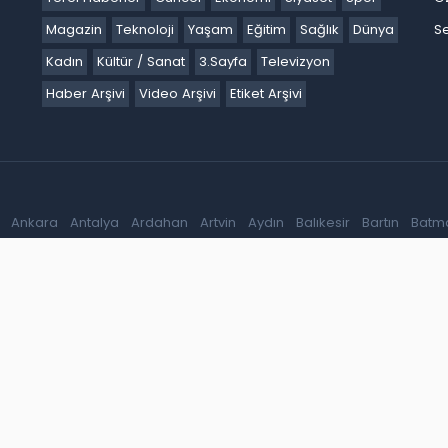
Magazin
Teknoloji
Yaşam
Eğitim
Sağlık
Dünya
Se
Kadın
Kültür / Sanat
3.Sayfa
Televizyon
Haber Arşivi
Video Arşivi
Etiket Arşivi
Ankara
Antalya
Ardahan
Artvin
Aydın
Balıkesir
Bartın
Batm
akır
Düzce
Edirne
Elazığ
Erzincan
Erzurum
Eskişehir
Gaziant
k
Karaman
Kars
Kastamonu
Kayseri
Kilis
Kırıkkale
Kırklareli
iğde
Ordu
Osmaniye
Rize
Sakarya
Samsun
Şanlıurfa
Siirt
S