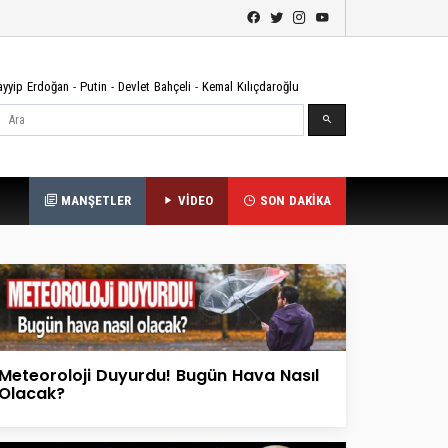
ayyip Erdoğan
-
Putin
-
Devlet Bahçeli
-
Kemal Kılıçdaroğlu
Ara
MANŞETLER
VİDEO
SON DAKİKA
Meteoroloji Duyurdu! Bugün Hava Nasıl
Olacak?