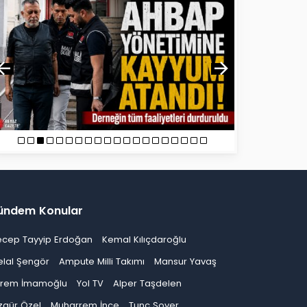
ündem Konular
ecep Tayyip Erdoğan
Kemal Kılıçdaroğlu
elal Şengör
Ampute Milli Takımı
Mansur Yavaş
krem İmamoğlu
Yol TV
Alper Taşdelen
zgür Özel
Muharrem İnce
Tunç Soyer