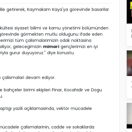
le getirerek, Kaymakam Kaya'ya görevinde basarilar
ler Fakültesi siyaset bilimi ve kamu yönetimi bölümünden
k görevinde görmekten mutlu oldugunu ifade eden
cilerimizi tüm çalismalarimizin odak noktasina
 aliyor, gelecegimizin
mimari
gençlerimizi en iyi
ariyla gurur duyuyoruz." diye konustu.
a çalismalari devam ediyor.
ve bahçeler birimi ekipleri Pinar, Kocahidir ve Dogu
u.
ptigi yazili açiklamasinda, vektör mücadele
.
mücadele çalismalarinin, cadde ve sokaklarda