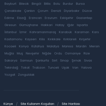
Bayburt
Bilecik
Bingöl
Bitlis
Bolu
Burdur
Bursa
Çanakkale
Çankırı
Çorum
Denizli
Diyarbakır
Düzce
Edirne
Elazığ
Erzincan
Erzurum
Eskişehir
Gaziantep
Giresun
Gümüşhane
Hakkari
Hatay
Iğdır
Isparta
İstanbul
İzmir
Kahramanmaraş
Karabük
Karaman
Kars
Kastamonu
Kayseri
Kilis
Kırıkkale
Kırklareli
Kırşehir
Kocaeli
Konya
Kütahya
Malatya
Manisa
Mardin
Mersin
Muğla
Muş
Nevşehir
Niğde
Ordu
Osmaniye
Rize
Sakarya
Samsun
Şanlıurfa
Siirt
Sinop
Şırnak
Sivas
Tekirdağ
Tokat
Trabzon
Tunceli
Uşak
Van
Yalova
Yozgat
Zonguldak
Künye
Site Kullanım Koşulları
Site Haritası