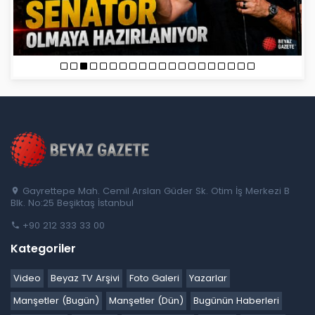
Gayrettepe Mah. Cemil Arslan Güder Sk. Otim İş Merkezi B
Blk. No:25 Beşiktaş İstanbul
+90 212 333 33 00
Kategoriler
Video
Beyaz TV Arşivi
Foto Galeri
Yazarlar
Manşetler (Bugün)
Manşetler (Dün)
Bugünün Haberleri