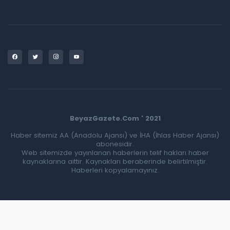
BeyazGazete.Com ' 2021
Haber sitemiz AA (Anadolu Ajansı) ve İHA (İhlas Haber Ajansı)
abonesidir.
Web sitemizde yayınlanan haberlerin telif hakları haber
kaynaklarına aittir. Kaynakları beraberinde belirtilmiştir.
Haberleri kopyalamayınız.