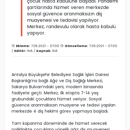
çocuk hasta kabulüne başladı. Pandemi
şartlarında hizmet veren merkezde
sosyal güvence aranmaksızın diş
muayenesi ve tedavisi yapılıyor.
Merkez, randevulu olarak hasta kabulü
yapıyor.
Ekleme:
7.05.2021 - 07:00
Güncelleme:
7.05.2021 - 07:00
/
Editör:
IHA
/
Kaynak:
İHA
Antalya Büyükşehir Belediyesi Sağlık İşleri Dairesi
Başkanlığı’na bağlı Ağız ve Diş Sağlığı Merkezi,
Sakarya Bulvarı’ndaki yeni, modern binasında
faaliyete geçti. Merkez, ilk etapta 7-14 yaş
grubundaki çocuklara hizmet veriyor. Sosyal
güvence aranmaksızın muayene ve tedavi yapılan
merkezde 4 diş hekimi görev yapmaya başladı.
Tam kapanma döneminde de hizmet verecek
poliklinikte çocuklara yönelik ağız diş muayenesi,