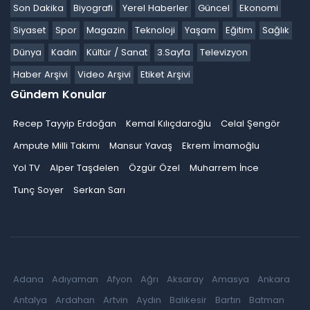
Son Dakika
Biyografi
Yerel Haberler
Güncel
Ekonomi
Siyaset
Spor
Magazin
Teknoloji
Yaşam
Eğitim
Sağlık
Dünya
Kadın
Kültür / Sanat
3.Sayfa
Televizyon
Haber Arşivi
Video Arşivi
Etiket Arşivi
Gündem Konular
Recep Tayyip Erdoğan
Kemal Kılıçdaroğlu
Celal Şengör
Ampute Milli Takımı
Mansur Yavaş
Ekrem İmamoğlu
Yol TV
Alper Taşdelen
Özgür Özel
Muharrem İnce
Tunç Soyer
Serkan Sarı
Adana
Adıyaman
Afyon
Ağrı
Aksaray
Amasya
Ankara
Antalya
Ardahan
Artvin
Aydın
Balıkesir
Bartın
Batman