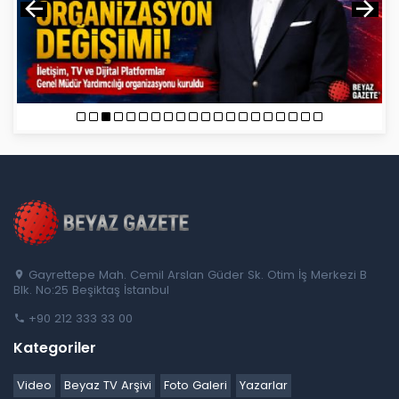
Gayrettepe Mah. Cemil Arslan Güder Sk. Otim İş Merkezi B
Blk. No:25 Beşiktaş İstanbul
+90 212 333 33 00
Kategoriler
Video
Beyaz TV Arşivi
Foto Galeri
Yazarlar