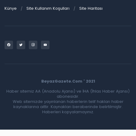
Künye
Site Kullanım Koşulları
Site Haritası
BeyazGazete.Com ' 2021
Haber sitemiz AA (Anadolu Ajansı) ve İHA (İhlas Haber Ajansı)
abonesidir.
Web sitemizde yayınlanan haberlerin telif hakları haber
kaynaklarına aittir. Kaynakları beraberinde belirtilmiştir.
Haberleri kopyalamayınız.