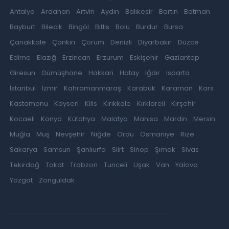
Antalya
Ardahan
Artvin
Aydın
Balıkesir
Bartın
Batman
Bayburt
Bilecik
Bingöl
Bitlis
Bolu
Burdur
Bursa
Çanakkale
Çankırı
Çorum
Denizli
Diyarbakır
Düzce
Edirne
Elazığ
Erzincan
Erzurum
Eskişehir
Gaziantep
Giresun
Gümüşhane
Hakkari
Hatay
Iğdır
Isparta
İstanbul
İzmir
Kahramanmaraş
Karabük
Karaman
Kars
Kastamonu
Kayseri
Kilis
Kırıkkale
Kırklareli
Kırşehir
Kocaeli
Konya
Kütahya
Malatya
Manisa
Mardin
Mersin
Muğla
Muş
Nevşehir
Niğde
Ordu
Osmaniye
Rize
Sakarya
Samsun
Şanlıurfa
Siirt
Sinop
Şırnak
Sivas
Tekirdağ
Tokat
Trabzon
Tunceli
Uşak
Van
Yalova
Yozgat
Zonguldak