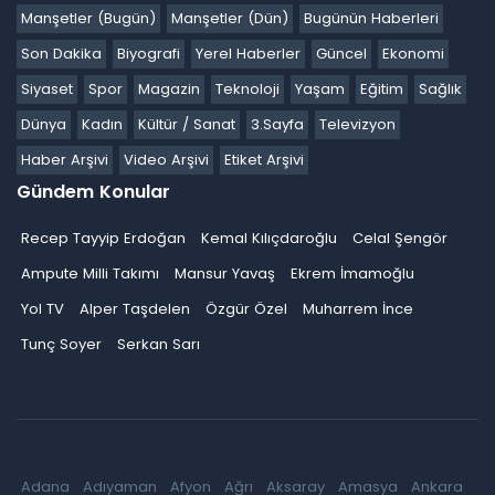
Manşetler (Bugün)
Manşetler (Dün)
Bugünün Haberleri
Son Dakika
Biyografi
Yerel Haberler
Güncel
Ekonomi
Siyaset
Spor
Magazin
Teknoloji
Yaşam
Eğitim
Sağlık
Dünya
Kadın
Kültür / Sanat
3.Sayfa
Televizyon
Haber Arşivi
Video Arşivi
Etiket Arşivi
Gündem Konular
Recep Tayyip Erdoğan
Kemal Kılıçdaroğlu
Celal Şengör
Ampute Milli Takımı
Mansur Yavaş
Ekrem İmamoğlu
Yol TV
Alper Taşdelen
Özgür Özel
Muharrem İnce
Tunç Soyer
Serkan Sarı
Adana
Adıyaman
Afyon
Ağrı
Aksaray
Amasya
Ankara