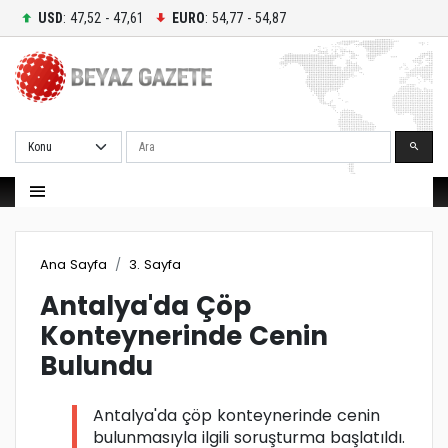
USD
: 47,52 - 47,61
EURO
: 54,77 - 54,87
Ara
Ana Sayfa
3. Sayfa
Antalya'da Çöp
Konteynerinde Cenin
Bulundu
Antalya'da çöp konteynerinde cenin
bulunmasıyla ilgili soruşturma başlatıldı.