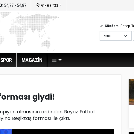
O
: 54,77 - 54,87
Ankara
º22
Gündem:
Recep T
SPOR
MAGAZİN
orması giydi!
mpiyon olmasının ardından Beyaz Futbol
na Beşiktaş forması ile çıktı.