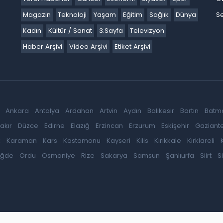
Magazin
Teknoloji
Yaşam
Eğitim
Sağlık
Dünya
Se
Kadın
Kültür / Sanat
3.Sayfa
Televizyon
Haber Arşivi
Video Arşivi
Etiket Arşivi
Ankara
Antalya
Ardahan
Artvin
Aydın
Balıkesir
Bartın
Batm
akır
Düzce
Edirne
Elazığ
Erzincan
Erzurum
Eskişehir
Gaziant
k
Karaman
Kars
Kastamonu
Kayseri
Kilis
Kırıkkale
Kırklareli
iğde
Ordu
Osmaniye
Rize
Sakarya
Samsun
Şanlıurfa
Siirt
S