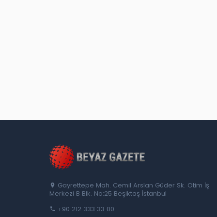
Gayrettepe Mah. Cemil Arslan Güder Sk. Otim İş
Merkezi B Blk. No:25 Beşiktaş İstanbul
+90 212 333 33 00