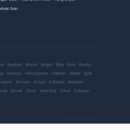
rkan Sarı
an
Bayburt
Bilecik
Bingöl
Bitlis
Bolu
Burdur
ep
Giresun
Gümüşhane
Hakkari
Hatay
Iğdır
Kırşehir
Kocaeli
Konya
Kütahya
Malatya
inop
Şırnak
Sivas
Tekirdağ
Tokat
Trabzon