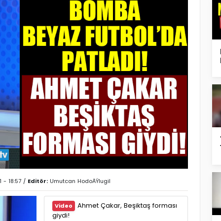
 - 18:57 /
Editör:
Umutcan HodoÄŸlugil
Ahmet Çakar, Beşiktaş forması
Video
giydi!