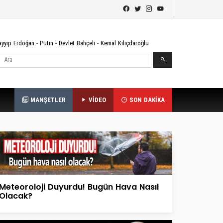
ayyip Erdoğan
-
Putin
-
Devlet Bahçeli
-
Kemal Kılıçdaroğlu
Ara
MANŞETLER
VİDEO
SON DAKİKA
Meteoroloji Duyurdu! Bugün Hava Nasıl
Olacak?