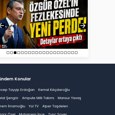
ündem Konular
ecep Tayyip Erdoğan
Kemal Kılıçdaroğlu
elal Şengör
Ampute Milli Takımı
Mansur Yavaş
krem İmamoğlu
Yol TV
Alper Taşdelen
zgür Özel
Muharrem İnce
Tunç Soyer