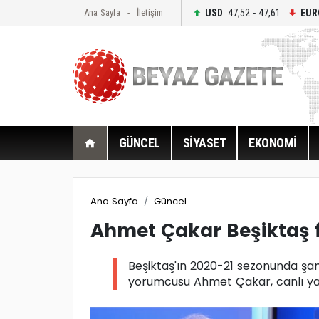
USD
: 47,52 - 47,61
EUR
Ana Sayfa
İletişim
GÜNCEL
SİYASET
EKONOMİ
Ana Sayfa
Güncel
Ahmet Çakar Beşiktaş f
Beşiktaş'ın 2020-21 sezonunda şa
yorumcusu Ahmet Çakar, canlı yayı