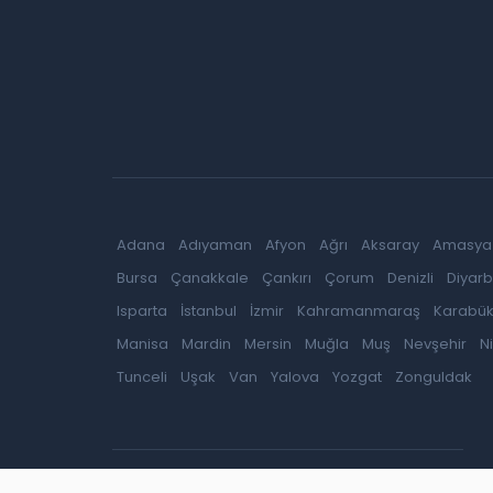
Adana
Adıyaman
Afyon
Ağrı
Aksaray
Amasya
Bursa
Çanakkale
Çankırı
Çorum
Denizli
Diyarb
Isparta
İstanbul
İzmir
Kahramanmaraş
Karabü
Manisa
Mardin
Mersin
Muğla
Muş
Nevşehir
N
Tunceli
Uşak
Van
Yalova
Yozgat
Zonguldak