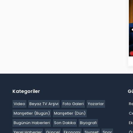
Kategoriler
G
Video
Beyaz TV Arşivi
Foto Galeri
Yazarlar
R
Manşetler (Bugün)
Manşetler (Dün)
C
Bugünün Haberleri
Son Dakika
Biyografi
E
Yerel Haberler
Güncel
Ekonomi
Siyaset
Spor
Ö