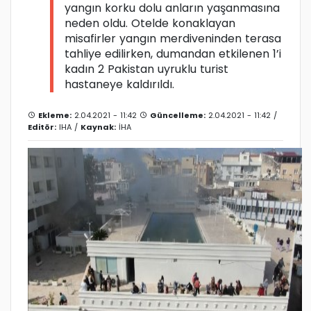
yangın korku dolu anların yaşanmasına
neden oldu. Otelde konaklayan
misafirler yangın merdiveninden terasa
tahliye edilirken, dumandan etkilenen 1’i
kadın 2 Pakistan uyruklu turist
hastaneye kaldırıldı.
Ekleme:
2.04.2021 - 11:42
Güncelleme:
2.04.2021 - 11:42 /
Editör:
IHA
/
Kaynak:
İHA