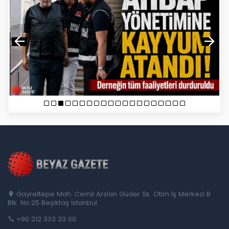
Gayrettepe Mah. Cemil Arslan Güder Sk. Otim İş Merkezi B
Blk. No:25 Beşiktaş İstanbul
+90 212 333 33 00