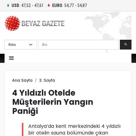
USD
: 47,52 - 47,61
EURO
: 54,77 - 54,87
Ara
Ana Sayfa
3. Sayfa
4 Yıldızlı Otelde
Müşterilerin Yangın
Paniği
Antalya’da kent merkezindeki 4 yıldızlı
bir otelin sauna bölümünde çıkan