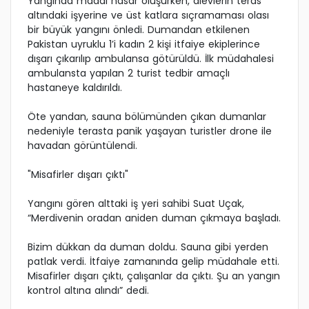
Yangında maddi hasar oluşurken, alevlerin teras
altındaki işyerine ve üst katlara sıçramaması olası
bir büyük yangını önledi. Dumandan etkilenen
Pakistan uyruklu 1’i kadın 2 kişi itfaiye ekiplerince
dışarı çıkarılıp ambulansa götürüldü. İlk müdahalesi
ambulansta yapılan 2 turist tedbir amaçlı
hastaneye kaldırıldı.
Öte yandan, sauna bölümünden çıkan dumanlar
nedeniyle terasta panik yaşayan turistler drone ile
havadan görüntülendi.
"Misafirler dışarı çıktı"
Yangını gören alttaki iş yeri sahibi Suat Uçak,
“Merdivenin oradan aniden duman çıkmaya başladı.
Bizim dükkan da duman doldu. Sauna gibi yerden
patlak verdi. İtfaiye zamanında gelip müdahale etti.
Misafirler dışarı çıktı, çalışanlar da çıktı. Şu an yangın
kontrol altına alındı” dedi.