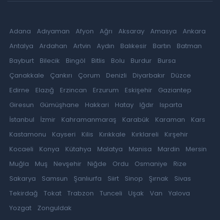
Adana
Adıyaman
Afyon
Ağrı
Aksaray
Amasya
Ankara
Antalya
Ardahan
Artvin
Aydın
Balıkesir
Bartın
Batman
Bayburt
Bilecik
Bingöl
Bitlis
Bolu
Burdur
Bursa
Çanakkale
Çankırı
Çorum
Denizli
Diyarbakır
Düzce
Edirne
Elazığ
Erzincan
Erzurum
Eskişehir
Gaziantep
Giresun
Gümüşhane
Hakkari
Hatay
Iğdır
Isparta
İstanbul
İzmir
Kahramanmaraş
Karabük
Karaman
Kars
Kastamonu
Kayseri
Kilis
Kırıkkale
Kırklareli
Kırşehir
Kocaeli
Konya
Kütahya
Malatya
Manisa
Mardin
Mersin
Muğla
Muş
Nevşehir
Niğde
Ordu
Osmaniye
Rize
Sakarya
Samsun
Şanlıurfa
Siirt
Sinop
Şırnak
Sivas
Tekirdağ
Tokat
Trabzon
Tunceli
Uşak
Van
Yalova
Yozgat
Zonguldak