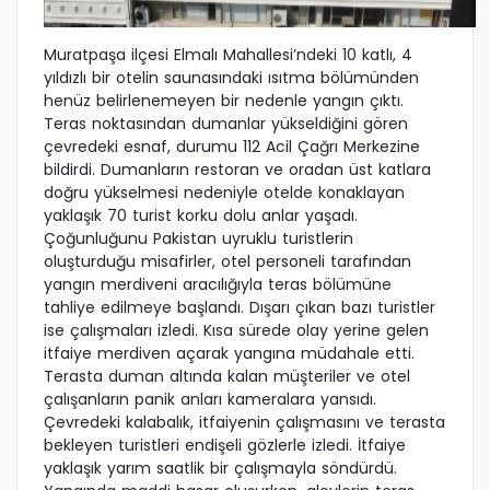
Muratpaşa ilçesi Elmalı Mahallesi’ndeki 10 katlı, 4
yıldızlı bir otelin saunasındaki ısıtma bölümünden
henüz belirlenemeyen bir nedenle yangın çıktı.
Teras noktasından dumanlar yükseldiğini gören
çevredeki esnaf, durumu 112 Acil Çağrı Merkezine
bildirdi. Dumanların restoran ve oradan üst katlara
doğru yükselmesi nedeniyle otelde konaklayan
yaklaşık 70 turist korku dolu anlar yaşadı.
Çoğunluğunu Pakistan uyruklu turistlerin
oluşturduğu misafirler, otel personeli tarafından
yangın merdiveni aracılığıyla teras bölümüne
tahliye edilmeye başlandı. Dışarı çıkan bazı turistler
ise çalışmaları izledi. Kısa sürede olay yerine gelen
itfaiye merdiven açarak yangına müdahale etti.
Terasta duman altında kalan müşteriler ve otel
çalışanların panik anları kameralara yansıdı.
Çevredeki kalabalık, itfaiyenin çalışmasını ve terasta
bekleyen turistleri endişeli gözlerle izledi. İtfaiye
yaklaşık yarım saatlik bir çalışmayla söndürdü.