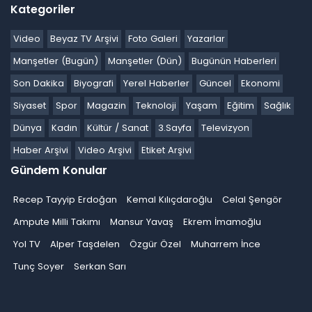
Kategoriler
Video
Beyaz TV Arşivi
Foto Galeri
Yazarlar
Manşetler (Bugün)
Manşetler (Dün)
Bugünün Haberleri
Son Dakika
Biyografi
Yerel Haberler
Güncel
Ekonomi
Siyaset
Spor
Magazin
Teknoloji
Yaşam
Eğitim
Sağlık
Dünya
Kadın
Kültür / Sanat
3.Sayfa
Televizyon
Haber Arşivi
Video Arşivi
Etiket Arşivi
Gündem Konular
Recep Tayyip Erdoğan
Kemal Kılıçdaroğlu
Celal Şengör
Ampute Milli Takımı
Mansur Yavaş
Ekrem İmamoğlu
Yol TV
Alper Taşdelen
Özgür Özel
Muharrem İnce
Tunç Soyer
Serkan Sarı