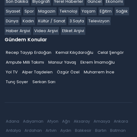
Son Dakika
Biyografi
Yerel Haberler
Güncel
Ekonomi
Siyaset
Spor
Magazin
Teknoloji
Yaşam
Eğitim
Sağlık
Dünya
Kadın
Kültür / Sanat
3.Sayfa
Televizyon
Haber Arşivi
Video Arşivi
Etiket Arşivi
Gündem Konular
Recep Tayyip Erdoğan
Kemal Kılıçdaroğlu
Celal Şengör
Ampute Milli Takımı
Mansur Yavaş
Ekrem İmamoğlu
Yol TV
Alper Taşdelen
Özgür Özel
Muharrem İnce
Tunç Soyer
Serkan Sarı
Adana
Adıyaman
Afyon
Ağrı
Aksaray
Amasya
Ankara
Antalya
Ardahan
Artvin
Aydın
Balıkesir
Bartın
Batman