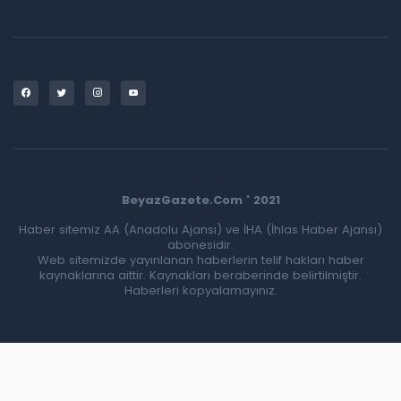
BeyazGazete.Com ' 2021
Haber sitemiz AA (Anadolu Ajansı) ve İHA (İhlas Haber Ajansı)
abonesidir.
Web sitemizde yayınlanan haberlerin telif hakları haber
kaynaklarına aittir. Kaynakları beraberinde belirtilmiştir.
Haberleri kopyalamayınız.