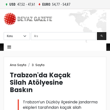
USD
: 47,52 - 47,61
EURO
: 54,77 - 54,87
Ara
Ana Sayfa
3. Sayfa
Trabzon'da Kaçak
Silah Atölyesine
Baskın
Trabzon’un Düzköy ilçesinde jandarma
ekipleri tarafından kaçak silah