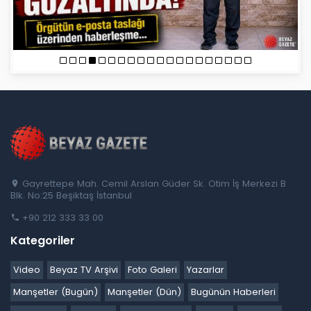
Gayrettepe Mah. Cemil Arslan Güder Sk. Otim İş Merkezi B
Blk. No:25 Beşiktaş İstanbul
+90 212 333 33 00
Kategoriler
Video
Beyaz TV Arşivi
Foto Galeri
Yazarlar
Manşetler (Bugün)
Manşetler (Dün)
Bugünün Haberleri