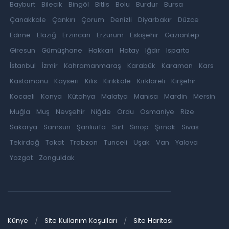
Bayburt
Bilecik
Bingöl
Bitlis
Bolu
Burdur
Bursa
Çanakkale
Çankırı
Çorum
Denizli
Diyarbakır
Düzce
Edirne
Elazığ
Erzincan
Erzurum
Eskişehir
Gaziantep
Giresun
Gümüşhane
Hakkari
Hatay
Iğdır
Isparta
İstanbul
İzmir
Kahramanmaraş
Karabük
Karaman
Kars
Kastamonu
Kayseri
Kilis
Kırıkkale
Kırklareli
Kırşehir
Kocaeli
Konya
Kütahya
Malatya
Manisa
Mardin
Mersin
Muğla
Muş
Nevşehir
Niğde
Ordu
Osmaniye
Rize
Sakarya
Samsun
Şanlıurfa
Siirt
Sinop
Şırnak
Sivas
Tekirdağ
Tokat
Trabzon
Tunceli
Uşak
Van
Yalova
Yozgat
Zonguldak
Künye
Site Kullanım Koşulları
Site Haritası