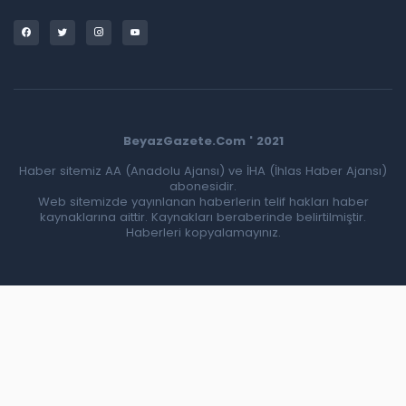
BeyazGazete.Com ' 2021
Haber sitemiz AA (Anadolu Ajansı) ve İHA (İhlas Haber Ajansı)
abonesidir.
Web sitemizde yayınlanan haberlerin telif hakları haber
kaynaklarına aittir. Kaynakları beraberinde belirtilmiştir.
Haberleri kopyalamayınız.