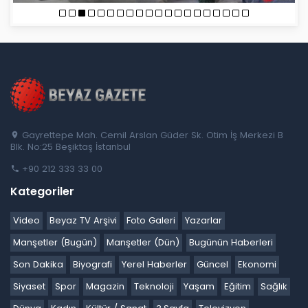
Gayrettepe Mah. Cemil Arslan Güder Sk. Otim İş Merkezi B
Blk. No:25 Beşiktaş İstanbul
+90 212 333 33 00
Kategoriler
Video
Beyaz TV Arşivi
Foto Galeri
Yazarlar
Manşetler (Bugün)
Manşetler (Dün)
Bugünün Haberleri
Son Dakika
Biyografi
Yerel Haberler
Güncel
Ekonomi
Siyaset
Spor
Magazin
Teknoloji
Yaşam
Eğitim
Sağlık