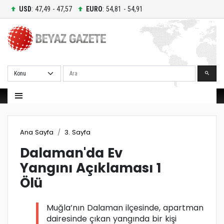
USD
: 47,49 - 47,57
EURO
: 54,81 - 54,91
Ara
Ana Sayfa
3. Sayfa
Dalaman'da Ev
Yangını Açıklaması 1
Ölü
Muğla’nın Dalaman ilçesinde, apartman
dairesinde çıkan yangında bir kişi