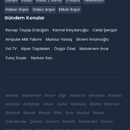
Dünya
Kadın
Kültür / Sanat
3.Sayfa
Televizyon
Haber Arşivi
Video Arşivi
Etiket Arşivi
Gündem Konular
Recep Tayyip Erdoğan
Kemal Kılıçdaroğlu
Celal Şengör
Ampute Milli Takımı
Mansur Yavaş
Ekrem İmamoğlu
Yol TV
Alper Taşdelen
Özgür Özel
Muharrem İnce
Tunç Soyer
Serkan Sarı
Adana
Adıyaman
Afyon
Ağrı
Aksaray
Amasya
Ankara
Antalya
Ardahan
Artvin
Aydın
Balıkesir
Bartın
Batman
Bayburt
Bilecik
Bingöl
Bitlis
Bolu
Burdur
Bursa
Çanakkale
Çankırı
Çorum
Denizli
Diyarbakır
Düzce