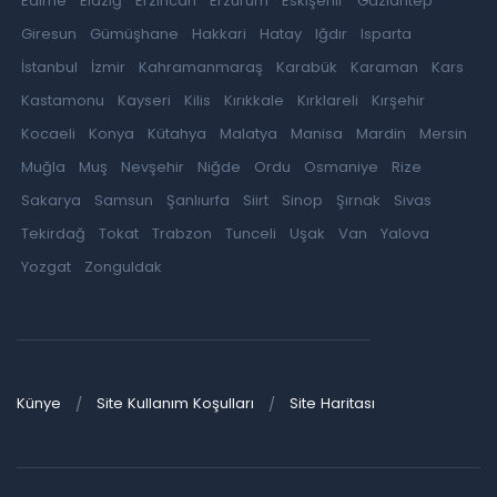
Edirne
Elazığ
Erzincan
Erzurum
Eskişehir
Gaziantep
Giresun
Gümüşhane
Hakkari
Hatay
Iğdır
Isparta
İstanbul
İzmir
Kahramanmaraş
Karabük
Karaman
Kars
Kastamonu
Kayseri
Kilis
Kırıkkale
Kırklareli
Kırşehir
Kocaeli
Konya
Kütahya
Malatya
Manisa
Mardin
Mersin
Muğla
Muş
Nevşehir
Niğde
Ordu
Osmaniye
Rize
Sakarya
Samsun
Şanlıurfa
Siirt
Sinop
Şırnak
Sivas
Tekirdağ
Tokat
Trabzon
Tunceli
Uşak
Van
Yalova
Yozgat
Zonguldak
Künye
Site Kullanım Koşulları
Site Haritası