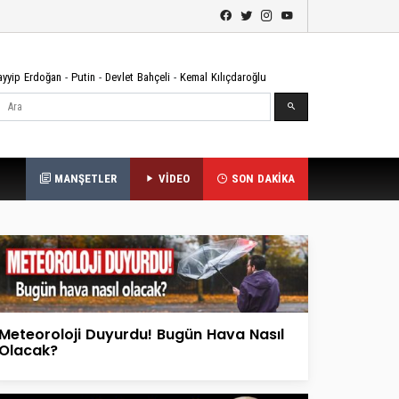
ayyip Erdoğan
-
Putin
-
Devlet Bahçeli
-
Kemal Kılıçdaroğlu
Ara
MANŞETLER
VİDEO
SON DAKİKA
Meteoroloji Duyurdu! Bugün Hava Nasıl
Olacak?