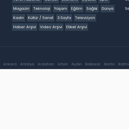
Magazin
Teknoloji
Yaşam
Eğitim
Sağlık
Dünya
Se
Kadın
Kültür / Sanat
3.Sayfa
Televizyon
Haber Arşivi
Video Arşivi
Etiket Arşivi
Ankara
Antalya
Ardahan
Artvin
Aydın
Balıkesir
Bartın
Batm
akır
Düzce
Edirne
Elazığ
Erzincan
Erzurum
Eskişehir
Gaziant
k
Karaman
Kars
Kastamonu
Kayseri
Kilis
Kırıkkale
Kırklareli
iğde
Ordu
Osmaniye
Rize
Sakarya
Samsun
Şanlıurfa
Siirt
S