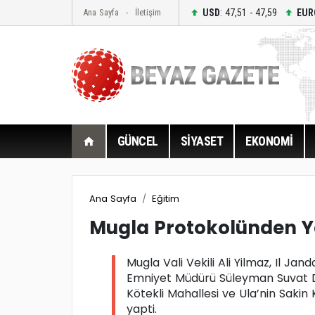
USD
: 47,51 - 47,59
EUR
Ana Sayfa
İletişim
GÜNCEL
SİYASET
EKONOMİ
Ana Sayfa
Eğitim
Mugla Protokolünden Ye
Mugla Vali Vekili Ali Yilmaz, Il 
Emniyet Müdürü Süleyman Suvat D
Kötekli Mahallesi ve Ula’nin Saki
yapti.