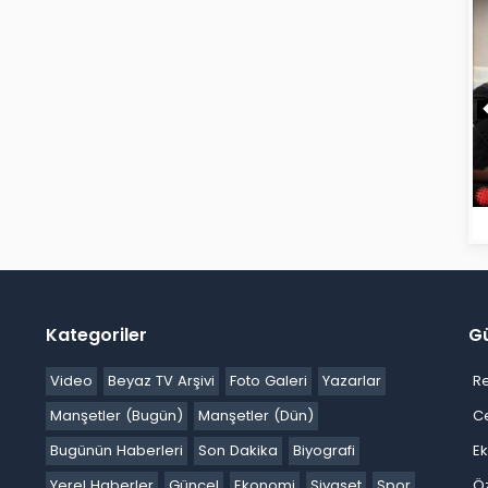
Kategoriler
G
Video
Beyaz TV Arşivi
Foto Galeri
Yazarlar
R
Manşetler (Bugün)
Manşetler (Dün)
C
Bugünün Haberleri
Son Dakika
Biyografi
E
Yerel Haberler
Güncel
Ekonomi
Siyaset
Spor
Ö