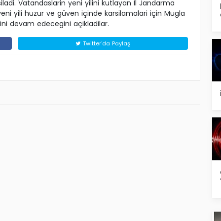
iladi. Vatandaslarin yeni yilini kutlayan Il Jandarma
i yili huzur ve güven içinde karsilamalari için Mugla
ni devam edecegini açikladilar.
Twitter'da Paylaş