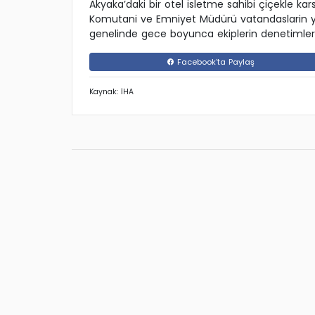
Akyaka’daki bir otel isletme sahibi çiçekle kars
Komutani ve Emniyet Müdürü vatandaslarin yen
genelinde gece boyunca ekiplerin denetimleri
Facebook'ta Paylaş
Kaynak: İHA