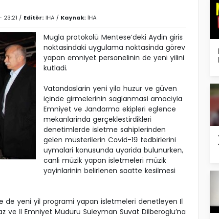
- 23:21 /
Editör:
IHA
/
Kaynak:
İHA
Mugla protokolü Mentese’deki Aydin giris
noktasindaki uygulama noktasinda görev
yapan emniyet personelinin de yeni yilini
kutladi.
Vatandaslarin yeni yila huzur ve güven
içinde girmelerinin saglanmasi amaciyla
Emniyet ve Jandarma ekipleri eglence
mekanlarinda gerçeklestirdikleri
denetimlerde isletme sahiplerinden
gelen müsterilerin Covid-19 tedbirlerini
uymalari konusunda uyarida bulunurken,
canli müzik yapan isletmeleri müzik
yayinlarinin belirlenen saatte kesilmesi
e de yeni yil programi yapan isletmeleri denetleyen Il
 ve Il Emniyet Müdürü Süleyman Suvat Dilberoglu’na