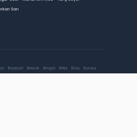
rkan Sarı
an
Bayburt
Bilecik
Bingöl
Bitlis
Bolu
Burdur
ep
Giresun
Gümüşhane
Hakkari
Hatay
Iğdır
Kırşehir
Kocaeli
Konya
Kütahya
Malatya
inop
Şırnak
Sivas
Tekirdağ
Tokat
Trabzon