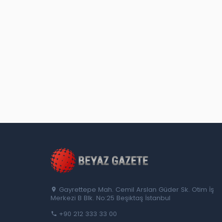
Gayrettepe Mah. Cemil Arslan Güder Sk. Otim İş
Merkezi B Blk. No:25 Beşiktaş İstanbul
+90 212 333 33 00