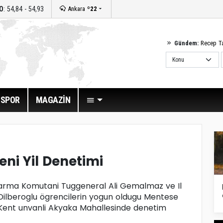
O
: 54,84 - 54,93
Ankara
º22
Gündem:
Recep T
SPOR
MAGAZİN
ni Yil Denetimi
Jandarma Komutani Tuggeneral Ali Gemalmaz ve Il
ilberoglu ögrencilerin yogun oldugu Mentese
n Kent unvanli Akyaka Mahallesinde denetim