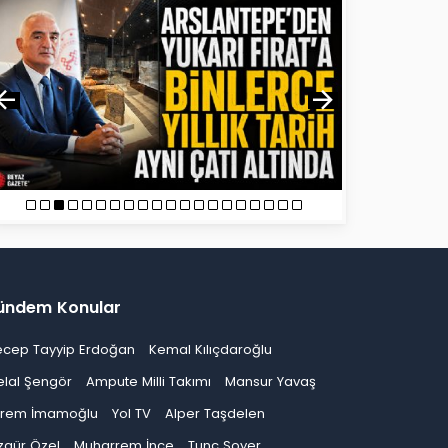
ündem Konular
ecep Tayyip Erdoğan
Kemal Kılıçdaroğlu
elal Şengör
Ampute Milli Takımı
Mansur Yavaş
krem İmamoğlu
Yol TV
Alper Taşdelen
zgür Özel
Muharrem İnce
Tunç Soyer