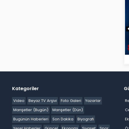
Kategoriler
G
Video
Beyaz TV Arşivi
Foto Galeri
Yazarlar
R
Manşetler (Bugün)
Manşetler (Dün)
C
Bugünün Haberleri
Son Dakika
Biyografi
E
Yerel Haberler
Güncel
Ekonomi
Siyaset
Spor
Ö