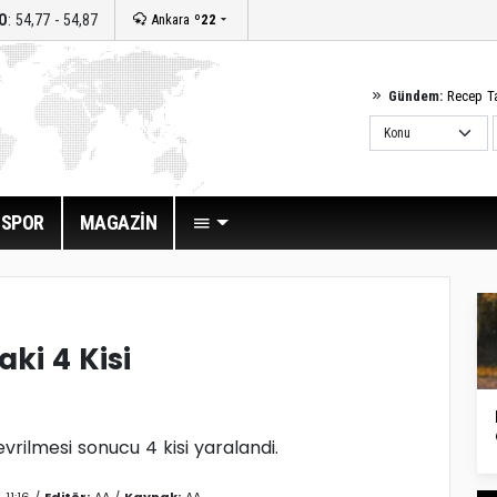
O
: 54,77 - 54,87
Ankara
º22
Gündem:
Recep T
SPOR
MAGAZİN
aki 4 Kisi
evrilmesi sonucu 4 kisi yaralandi.