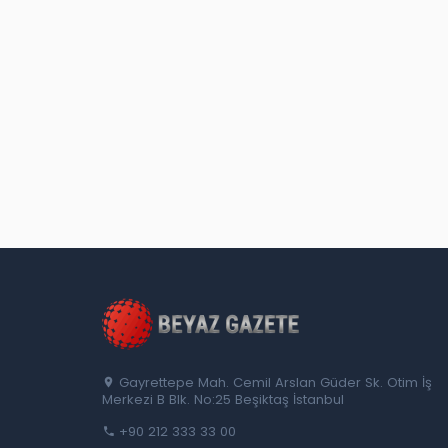
Gayrettepe Mah. Cemil Arslan Güder Sk. Otim İş
Merkezi B Blk. No:25 Beşiktaş İstanbul
+90 212 333 33 00