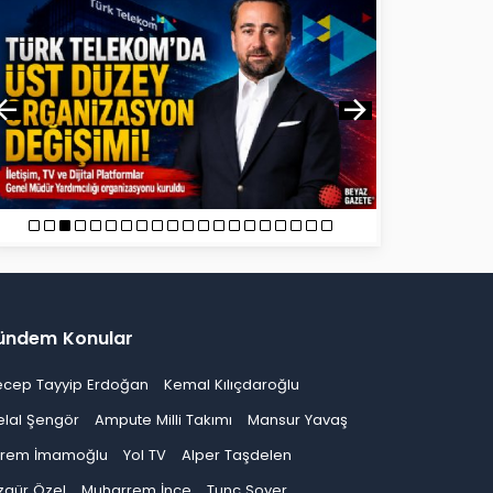
ündem Konular
ecep Tayyip Erdoğan
Kemal Kılıçdaroğlu
elal Şengör
Ampute Milli Takımı
Mansur Yavaş
krem İmamoğlu
Yol TV
Alper Taşdelen
zgür Özel
Muharrem İnce
Tunç Soyer