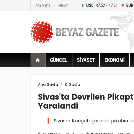
USD
: 47,52 - 47,61
EUR
Ana Sayfa
İletişim
GÜNCEL
SİYASET
EKONOMİ
Ana Sayfa
3. Sayfa
Sivas'ta Devrilen Pikapt
Yaralandi
Sivas'in Kangal ilçesinde pikabin d