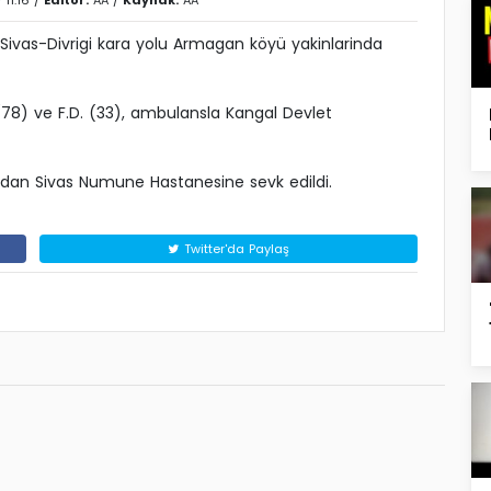
 11:16 /
Editör:
AA
/
Kaynak:
AA
, Sivas-Divrigi kara yolu Armagan köyü yakinlarinda
 (78) ve F.D. (33), ambulansla Kangal Devlet
indan Sivas Numune Hastanesine sevk edildi.
Twitter'da Paylaş