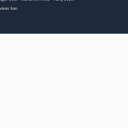
rkan Sarı
an
Bayburt
Bilecik
Bingöl
Bitlis
Bolu
Burdur
ep
Giresun
Gümüşhane
Hakkari
Hatay
Iğdır
Kırşehir
Kocaeli
Konya
Kütahya
Malatya
inop
Şırnak
Sivas
Tekirdağ
Tokat
Trabzon