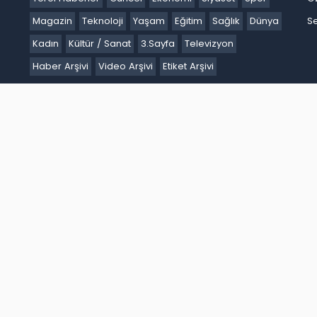
Magazin
Teknoloji
Yaşam
Eğitim
Sağlık
Dünya
Se
Kadın
Kültür / Sanat
3.Sayfa
Televizyon
Haber Arşivi
Video Arşivi
Etiket Arşivi
Ankara
Antalya
Ardahan
Artvin
Aydın
Balıkesir
Bartın
Batm
akır
Düzce
Edirne
Elazığ
Erzincan
Erzurum
Eskişehir
Gaziant
k
Karaman
Kars
Kastamonu
Kayseri
Kilis
Kırıkkale
Kırklareli
iğde
Ordu
Osmaniye
Rize
Sakarya
Samsun
Şanlıurfa
Siirt
S