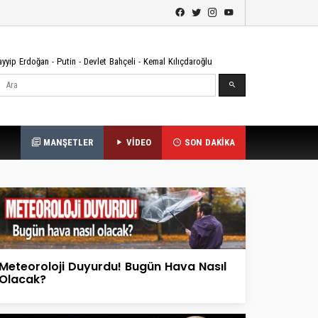
ayyip Erdoğan
-
Putin
-
Devlet Bahçeli
-
Kemal Kılıçdaroğlu
Ara
MANŞETLER
VİDEO
SON DAKİKA
Meteoroloji Duyurdu! Bugün Hava Nasıl
Olacak?