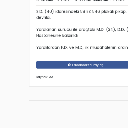
Ekleme:
10.12.2021 - 11:16
Güncelleme:
10.12.2021 -
S.D. (40) idaresindeki 58 EZ 546 plakali pikap
devrildi.
Yaralanan sürücü ile araçtaki M.D. (34), D.D.
Hastanesine kaldirildi.
Yaralilardan F.D. ve M.D, ilk müdahalenin ard
Facebook'ta Paylaş
Kaynak: AA