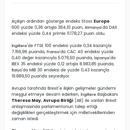
Açılışın ardından gösterge endeks Stoxx
Europe
600 yüzde 0,36 artışla 364,10 puan,
'da DAX
Almanya
endeksi yüzde 0,44 primle 11.178,27 puan oldu.
'de FTSE 100 endeksi yüzde 0,34 kazançla
İngiltere
7.156,96 puanda,
'da CAC 40 endeksi yüzde
Fransa
0,40 değer kazancıyla 5.076,50 puanda,
'da
İspanya
IBEX 35 endeksi yüzde 0,12 artışla 8.983,85 puanda,
'da MIB 30 endeksi de yüzde 0,43 kazançla
İtalya
19.889,50 puanda seyrediyor.
Avrupa tarafında Brexit'e ilişkin gelişmeler gündemi
meşgul etmeye devam ederken,
Başbakanı
İngiltere
Theresa May
,
Avrupa Birliği
(AB) ile varılan Brexit
anlaşmasında parlamentonun talep ettiği
değişiklikleri gerçekleştirmek için milletvekillerinden
zaman istedi.