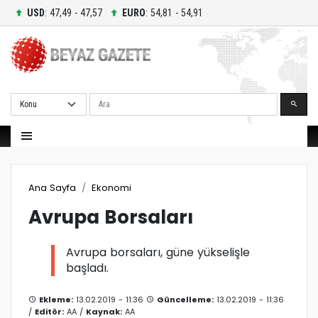
USD
: 47,49 - 47,57
EURO
: 54,81 - 54,91
Ara
Ana Sayfa
Ekonomi
Avrupa Borsaları
Avrupa borsaları, güne yükselişle
başladı.
Ekleme:
13.02.2019 - 11:36
Güncelleme:
13.02.2019 - 11:36
/
Editör:
AA
/
Kaynak:
AA