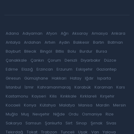
Adana
Adıyaman
Afyon
Ağrı
Aksaray
Amasya
Ankara
Antalya
Ardahan
Artvin
Aydın
Balıkesir
Bartın
Batman
Bayburt
Bilecik
Bingöl
Bitlis
Bolu
Burdur
Bursa
Çanakkale
Çankırı
Çorum
Denizli
Diyarbakır
Düzce
Edirne
Elazığ
Erzincan
Erzurum
Eskişehir
Gaziantep
Giresun
Gümüşhane
Hakkari
Hatay
Iğdır
Isparta
İstanbul
İzmir
Kahramanmaraş
Karabük
Karaman
Kars
Kastamonu
Kayseri
Kilis
Kırıkkale
Kırklareli
Kırşehir
Kocaeli
Konya
Kütahya
Malatya
Manisa
Mardin
Mersin
Muğla
Muş
Nevşehir
Niğde
Ordu
Osmaniye
Rize
Sakarya
Samsun
Şanlıurfa
Siirt
Sinop
Şırnak
Sivas
Tekirdağ
Tokat
Trabzon
Tunceli
Uşak
Van
Yalova