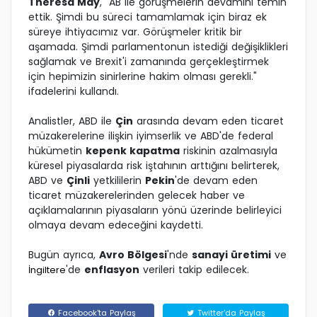
Theresa May
, "AB ile görüşmelerin devamını temin
ettik. Şimdi bu süreci tamamlamak için biraz ek
süreye ihtiyacımız var. Görüşmeler kritik bir
aşamada. Şimdi parlamentonun istediği değişiklikleri
sağlamak ve Brexit'i zamanında gerçekleştirmek
için hepimizin sinirlerine hakim olması gerekli."
ifadelerini kullandı.
Analistler, ABD ile
Çin
arasında devam eden ticaret
müzakerelerine ilişkin iyimserlik ve ABD'de federal
hükümetin
kepenk kapatma
riskinin azalmasıyla
küresel piyasalarda risk iştahının arttığını belirterek,
ABD ve
Çinli
yetkililerin
Pekin
'de devam eden
ticaret müzakerelerinden gelecek haber ve
açıklamalarının piyasaların yönü üzerinde belirleyici
olmaya devam edeceğini kaydetti.
Bugün ayrıca,
Avro Bölgesi
'nde
sanayi üretimi
ve
'de
enflasyon
verileri takip edilecek.
İngiltere
Facebook'ta Paylaş
Twitter'da Paylaş