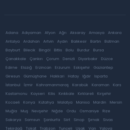
Adana
Adıyaman
Afyon
Ağrı
Aksaray
Amasya
Ankara
Antalya
Ardahan
Artvin
Aydın
Balıkesir
Bartın
Batman
Bayburt
Bilecik
Bingöl
Bitlis
Bolu
Burdur
Bursa
Çanakkale
Çankırı
Çorum
Denizli
Diyarbakır
Düzce
Edirne
Elazığ
Erzincan
Erzurum
Eskişehir
Gaziantep
Giresun
Gümüşhane
Hakkari
Hatay
Iğdır
Isparta
İstanbul
İzmir
Kahramanmaraş
Karabük
Karaman
Kars
Kastamonu
Kayseri
Kilis
Kırıkkale
Kırklareli
Kırşehir
Kocaeli
Konya
Kütahya
Malatya
Manisa
Mardin
Mersin
Muğla
Muş
Nevşehir
Niğde
Ordu
Osmaniye
Rize
Sakarya
Samsun
Şanlıurfa
Siirt
Sinop
Şırnak
Sivas
Tekirdağ
Tokat
Trabzon
Tunceli
Uşak
Van
Yalova