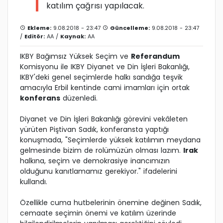
katılım çağrısı yapılacak.
Ekleme:
9.08.2018 - 23:47
Güncelleme:
9.08.2018 - 23:47
/
Editör:
AA
/
Kaynak:
AA
IKBY Bağımsız Yüksek Seçim ve
Referandum
Komisyonu ile IKBY Diyanet ve Din İşleri Bakanlığı,
IKBY'deki genel seçimlerde halkı sandığa teşvik
amacıyla Erbil kentinde cami imamları için ortak
konferans
düzenledi.
Diyanet ve Din İşleri Bakanlığı görevini vekâleten
yürüten Piştivan Sadık, konferansta yaptığı
konuşmada, "Seçimlerde yüksek katılımın meydana
gelmesinde bizim de rolümüzün olması lazım.
Irak
halkına, seçim ve demokrasiye inancımızın
olduğunu kanıtlamamız gerekiyor." ifadelerini
kullandı.
Özellikle cuma hutbelerinin önemine değinen Sadık,
cemaate seçimin önemi ve katılım üzerinde