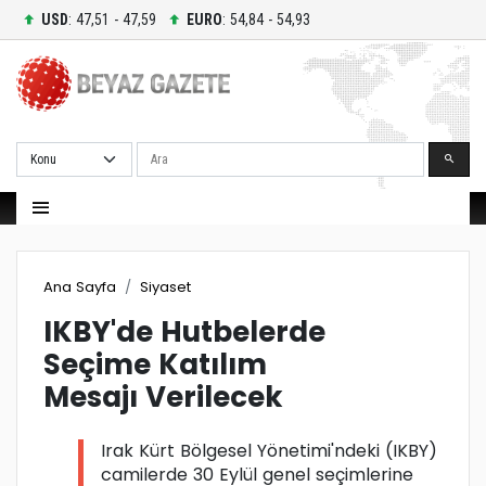
USD
: 47,51 - 47,59
EURO
: 54,84 - 54,93
Ara
Ana Sayfa
Siyaset
IKBY'de Hutbelerde
Seçime Katılım
Mesajı Verilecek
Irak Kürt Bölgesel Yönetimi'ndeki (IKBY)
camilerde 30 Eylül genel seçimlerine