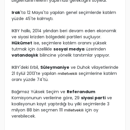
bilgilendirilmelerin yapılması gerektiğini söyledi.
Irak
'ta 12 Mayıs'ta yapılan genel seçimlerde katılım
yüzde 45'te kalmıştı.
IKBY halkı, 2014 yılından beri devam eden ekonomik
ve siyasi krizden bölgedeki partileri suçluyor.
Hükümet
ise, seçimlere katılım oranını yüksek
tutmak için özellikle
sosyal medya
üzerinden
vatandaşlık
bilincine yönelik tanıtımlar yapıyor.
IKBY'deki Erbil,
Süleymaniye
ve Duhok vilayetlerinde
21 Eylül 2013'te yapılan
seçimlerine katılım
milletvekili
oranı yüzde 74'tü.
Bağımsız Yüksek Seçim ve
Referandum
Komisyonunun verilerine göre, 29
siyasi parti
ve
koalisyonun kayıt yaptırdığı bu yılki seçimlerde 3
milyon 88 bin seçmen 111
için oy
milletvekili
verebilecek.