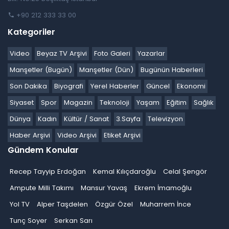
+90 212 333 33 00
Kategoriler
Video
Beyaz TV Arşivi
Foto Galeri
Yazarlar
Manşetler (Bugün)
Manşetler (Dün)
Bugünün Haberleri
Son Dakika
Biyografi
Yerel Haberler
Güncel
Ekonomi
Siyaset
Spor
Magazin
Teknoloji
Yaşam
Eğitim
Sağlık
Dünya
Kadın
Kültür / Sanat
3.Sayfa
Televizyon
Haber Arşivi
Video Arşivi
Etiket Arşivi
Gündem Konular
Recep Tayyip Erdoğan
Kemal Kılıçdaroğlu
Celal Şengör
Ampute Milli Takımı
Mansur Yavaş
Ekrem İmamoğlu
Yol TV
Alper Taşdelen
Özgür Özel
Muharrem İnce
Tunç Soyer
Serkan Sarı