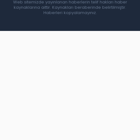
Web sitemizde yayınlanan haberlerin telif hakları haber
kaynaklarına aittir. Kaynakları beraberinde belirtilmiştir.
Haberleri kopyalamayınız.