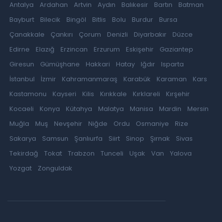
Antalya
Ardahan
Artvin
Aydın
Balıkesir
Bartın
Batman
Bayburt
Bilecik
Bingöl
Bitlis
Bolu
Burdur
Bursa
Çanakkale
Çankırı
Çorum
Denizli
Diyarbakır
Düzce
Edirne
Elazığ
Erzincan
Erzurum
Eskişehir
Gaziantep
Giresun
Gümüşhane
Hakkari
Hatay
Iğdır
Isparta
İstanbul
İzmir
Kahramanmaraş
Karabük
Karaman
Kars
Kastamonu
Kayseri
Kilis
Kırıkkale
Kırklareli
Kırşehir
Kocaeli
Konya
Kütahya
Malatya
Manisa
Mardin
Mersin
Muğla
Muş
Nevşehir
Niğde
Ordu
Osmaniye
Rize
Sakarya
Samsun
Şanlıurfa
Siirt
Sinop
Şırnak
Sivas
Tekirdağ
Tokat
Trabzon
Tunceli
Uşak
Van
Yalova
Yozgat
Zonguldak