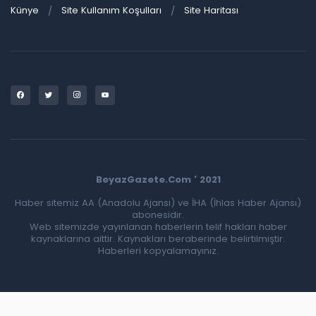
Künye
Site Kullanım Koşulları
Site Haritası
BeyazGazete.Com ' 2021
Haber sitemiz AA (Anadolu Ajansı) ve İHA (İhlas Haber Ajansı)
abonesidir.
Web sitemizde yayınlanan haberlerin telif hakları haber
kaynaklarına aittir. Kaynakları beraberinde belirtilmiştir.
Haberleri kopyalamayınız.