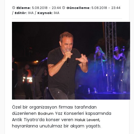
Ekleme:
5.08.2018 - 23:44
Güncelleme:
5.08.2018 - 23:44
/
Editör:
IHA
/
Kaynak:
İHA
Özel bir organizasyon firması tarafından
düzenlenen
Yaz Konserleri kapsamında
Bodrum
Antik Tiyatro’da konser veren
,
Haluk Levent
hayranlarına unutulmaz bir akşam yaşattı.