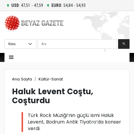
USD
: 47,51 - 47,59
EURO
: 54,84 - 54,93
Ara
Ana Sayfa
Kültür-Sanat
Haluk Levent Coştu,
Coşturdu
Türk Rock Müziği’nin güçlü ismi Haluk
Levent, Bodrum Antik Tiyatro’da konser
verdi.