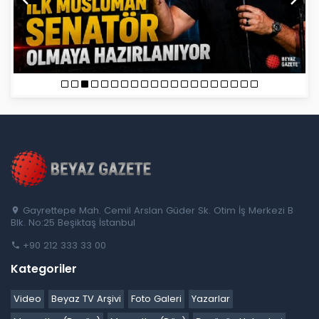
Gayrettepe Mah. Cemil Arslan Güder Sk. Otim İş Merkezi B
Blk. No:25 Beşiktaş İstanbul
+90 212 333 33 00
Kategoriler
Video
Beyaz TV Arşivi
Foto Galeri
Yazarlar