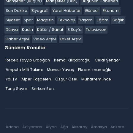
Manşetler (Bugün)
Manşetler (Dün)
Bugünün Haberleri
Son Dakika
Biyografi
Yerel Haberler
Güncel
Ekonomi
Siyaset
Spor
Magazin
Teknoloji
Yaşam
Eğitim
Sağlık
Dünya
Kadın
Kültür / Sanat
3.Sayfa
Televizyon
Haber Arşivi
Video Arşivi
Etiket Arşivi
Gündem Konular
Recep Tayyip Erdoğan
Kemal Kılıçdaroğlu
Celal Şengör
Ampute Milli Takımı
Mansur Yavaş
Ekrem İmamoğlu
Yol TV
Alper Taşdelen
Özgür Özel
Muharrem İnce
Tunç Soyer
Serkan Sarı
Adana
Adıyaman
Afyon
Ağrı
Aksaray
Amasya
Ankara