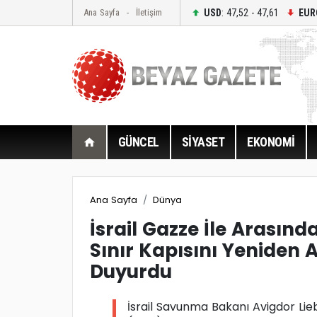
USD
: 47,52 - 47,61
EUR
Ana Sayfa
İletişim
GÜNCEL
SİYASET
EKONOMİ
Ana Sayfa
Dünya
İsrail Gazze İle Arasın
Sınır Kapısını Yeniden 
Duyurdu
İsrail Savunma Bakanı Avigdor Lie