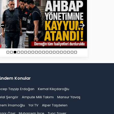
ündem Konular
ecep Tayyip Erdoğan
Kemal Kılıçdaroğlu
elal Şengör
Ampute Milli Takımı
Mansur Yavaş
krem İmamoğlu
Yol TV
Alper Taşdelen
zgür Özel
Muharrem İnce
Tunç Soyer