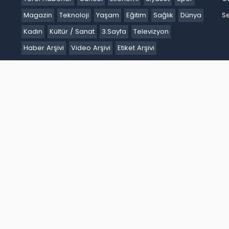
Magazin
Teknoloji
Yaşam
Eğitim
Sağlık
Dünya
Se
Kadın
Kültür / Sanat
3.Sayfa
Televizyon
Haber Arşivi
Video Arşivi
Etiket Arşivi
Ankara
Antalya
Ardahan
Artvin
Aydın
Balıkesir
Bartın
Batm
akır
Düzce
Edirne
Elazığ
Erzincan
Erzurum
Eskişehir
Gaziant
k
Karaman
Kars
Kastamonu
Kayseri
Kilis
Kırıkkale
Kırklareli
iğde
Ordu
Osmaniye
Rize
Sakarya
Samsun
Şanlıurfa
Siirt
S