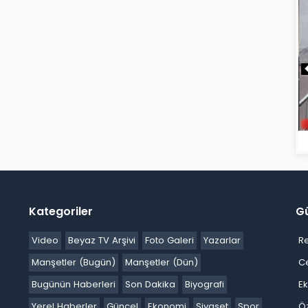
Kategoriler
G
Video
Beyaz TV Arşivi
Foto Galeri
Yazarlar
R
Manşetler (Bugün)
Manşetler (Dün)
C
Bugünün Haberleri
Son Dakika
Biyografi
E
Yerel Haberler
Güncel
Ekonomi
Siyaset
Spor
Ö