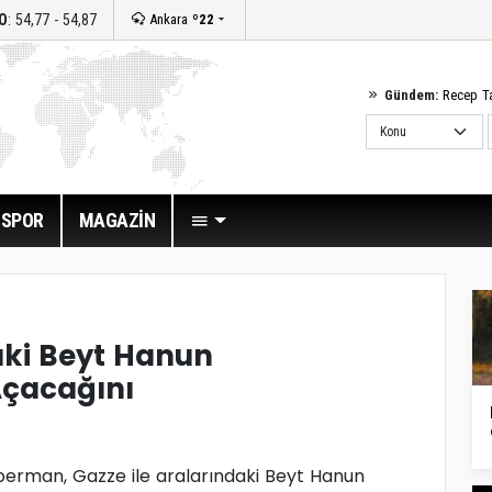
O
: 54,77 - 54,87
Ankara
º22
Gündem:
Recep T
SPOR
MAGAZİN
daki Beyt Hanun
Açacağını
berman, Gazze ile aralarındaki Beyt Hanun