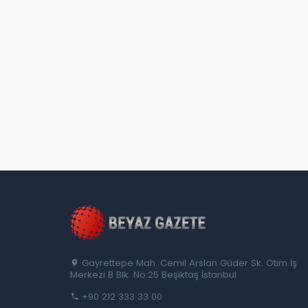
Gayrettepe Mah. Cemil Arslan Güder Sk. Otim İş
Merkezi B Blk. No:25 Beşiktaş İstanbul
+90 212 333 33 00