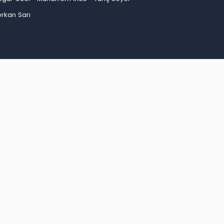
rkan Sarı
an
Bayburt
Bilecik
Bingöl
Bitlis
Bolu
Burdur
ep
Giresun
Gümüşhane
Hakkari
Hatay
Iğdır
Kırşehir
Kocaeli
Konya
Kütahya
Malatya
inop
Şırnak
Sivas
Tekirdağ
Tokat
Trabzon