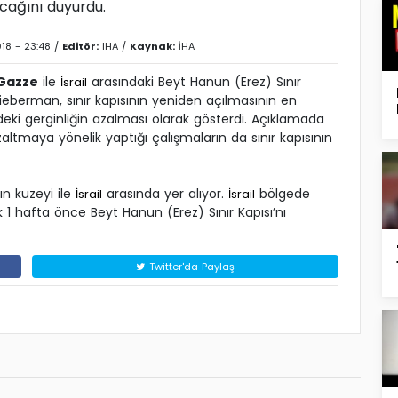
acağını duyurdu.
18 - 23:48 /
Editör:
IHA
/
Kaynak:
İHA
Gazze
ile
arasındaki Beyt Hanun (Erez) Sınır
İsrail
Lieberman, sınır kapısının yeniden açılmasının en
ki gerginliğin azalması olarak gösterdi. Açıklamada
zaltmaya yönelik yaptığı çalışmaların da sınır kapısının
nın kuzeyi ile
arasında yer alıyor.
bölgede
İsrail
İsrail
 1 hafta önce Beyt Hanun (Erez) Sınır Kapısı’nı
Twitter'da Paylaş