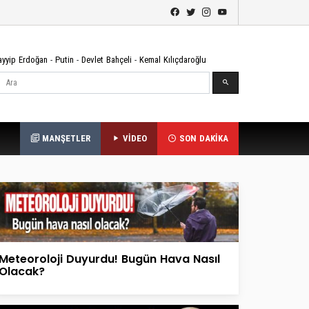
ayyip Erdoğan
-
Putin
-
Devlet Bahçeli
-
Kemal Kılıçdaroğlu
Ara
MANŞETLER
VİDEO
SON DAKİKA
Meteoroloji Duyurdu! Bugün Hava Nasıl
Olacak?