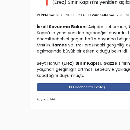
(Erez) Sınır Kapısı’nı yeniden açıl
Ekleme:
26.08.2018 - 23:48
Güncelleme:
26.08.20
İsrail Savunma Bakanı
Avigdor Lieberman,
Kapısı’nın yarın yeniden açılacağını duyurdu. 
önemli sebebini geçen hafta boyunca bölgede
Mısır’ın
Hamas
ve
arasındaki gerginliği a
İsrail
açılmasında büyük bir etken olduğu belirtildi.
Beyt Hanun (Erez)
Sınır Kapısı
,
Gazze
sınırı
yaşanan gerginliğin artması sebebiyle yaklaşık
kapattığını duyurmuştu.
Facebook'ta Paylaş
Kaynak: İHA