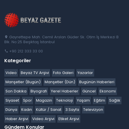
Gayrettepe Mah. Cemil Arslan Güder Sk. Otim İş Merkezi B
Blk. No:25 Beşiktaş İstanbul
+90 212 333 33 00
Kategoriler
Video
Beyaz TV Arşivi
Foto Galeri
Yazarlar
Manşetler (Bugün)
Manşetler (Dün)
Bugünün Haberleri
Son Dakika
Biyografi
Yerel Haberler
Güncel
Ekonomi
Siyaset
Spor
Magazin
Teknoloji
Yaşam
Eğitim
Sağlık
Dünya
Kadın
Kültür / Sanat
3.Sayfa
Televizyon
Haber Arşivi
Video Arşivi
Etiket Arşivi
Gündem Konular