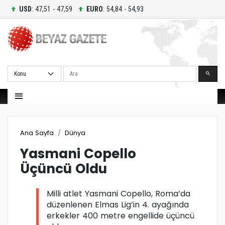
USD
: 47,51 - 47,59
EURO
: 54,84 - 54,93
Ara
Ana Sayfa
Dünya
Yasmani Copello
Üçüncü Oldu
Milli atlet Yasmani Copello, Roma’da
düzenlenen Elmas Lig’in 4. ayağında
erkekler 400 metre engellide üçüncü