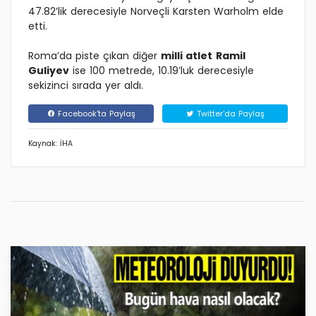
47.82’lik derecesiyle Norveçli Karsten Warholm elde
etti.
Roma’da piste çıkan diğer
milli atlet
Ramil
Guliyev
ise 100 metrede, 10.19’luk derecesiyle
sekizinci sırada yer aldı.
Facebook'ta Paylaş
Twitter'da Paylaş
Kaynak: İHA