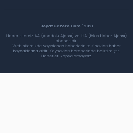
BeyazGazete.Com ' 2021
Haber sitemiz AA (Anadolu Ajansı) ve İHA (İhlas Haber Ajansı)
abonesidir.
Web sitemizde yayınlanan haberlerin telif hakları haber
kaynaklarına aittir. Kaynakları beraberinde belirtilmiştir.
Haberleri kopyalamayınız.