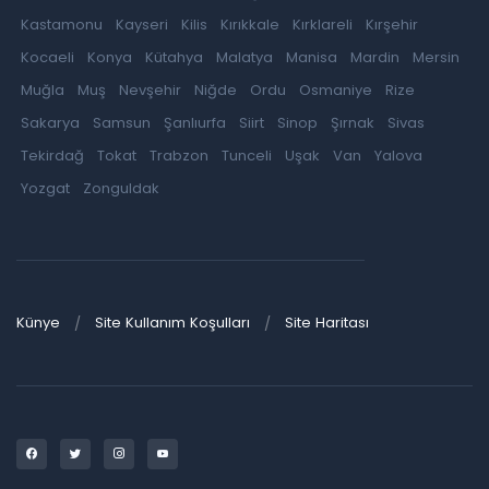
Kastamonu
Kayseri
Kilis
Kırıkkale
Kırklareli
Kırşehir
Kocaeli
Konya
Kütahya
Malatya
Manisa
Mardin
Mersin
Muğla
Muş
Nevşehir
Niğde
Ordu
Osmaniye
Rize
Sakarya
Samsun
Şanlıurfa
Siirt
Sinop
Şırnak
Sivas
Tekirdağ
Tokat
Trabzon
Tunceli
Uşak
Van
Yalova
Yozgat
Zonguldak
Künye
Site Kullanım Koşulları
Site Haritası