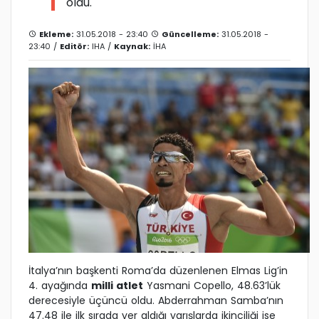
oldu.
Ekleme:
31.05.2018 - 23:40
Güncelleme:
31.05.2018 -
23:40 /
Editör:
IHA
/
Kaynak:
İHA
İtalya’nın başkenti Roma’da düzenlenen Elmas Lig’in
4. ayağında
milli atlet
Yasmani Copello, 48.63’lük
derecesiyle üçüncü oldu. Abderrahman Samba’nın
47.48 ile ilk sırada yer aldığı yarışlarda ikinciliği ise