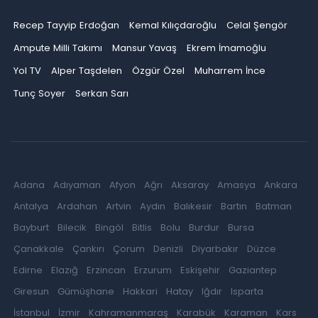
Recep Tayyip Erdoğan
Kemal Kılıçdaroğlu
Celal Şengör
Ampute Milli Takımı
Mansur Yavaş
Ekrem İmamoğlu
Yol TV
Alper Taşdelen
Özgür Özel
Muharrem İnce
Tunç Soyer
Serkan Sarı
Adana
Adıyaman
Afyon
Ağrı
Aksaray
Amasya
Ankara
Antalya
Ardahan
Artvin
Aydın
Balıkesir
Bartın
Batman
Bayburt
Bilecik
Bingöl
Bitlis
Bolu
Burdur
Bursa
Çanakkale
Çankırı
Çorum
Denizli
Diyarbakır
Düzce
Edirne
Elazığ
Erzincan
Erzurum
Eskişehir
Gaziantep
Giresun
Gümüşhane
Hakkari
Hatay
Iğdır
Isparta
İstanbul
İzmir
Kahramanmaraş
Karabük
Karaman
Kars