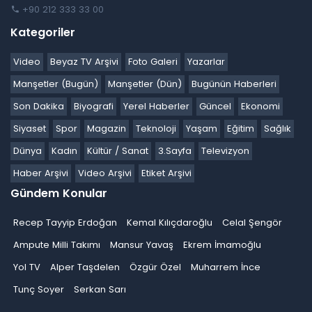
+90 212 333 33 00
Kategoriler
Video
Beyaz TV Arşivi
Foto Galeri
Yazarlar
Manşetler (Bugün)
Manşetler (Dün)
Bugünün Haberleri
Son Dakika
Biyografi
Yerel Haberler
Güncel
Ekonomi
Siyaset
Spor
Magazin
Teknoloji
Yaşam
Eğitim
Sağlık
Dünya
Kadın
Kültür / Sanat
3.Sayfa
Televizyon
Haber Arşivi
Video Arşivi
Etiket Arşivi
Gündem Konular
Recep Tayyip Erdoğan
Kemal Kılıçdaroğlu
Celal Şengör
Ampute Milli Takımı
Mansur Yavaş
Ekrem İmamoğlu
Yol TV
Alper Taşdelen
Özgür Özel
Muharrem İnce
Tunç Soyer
Serkan Sarı