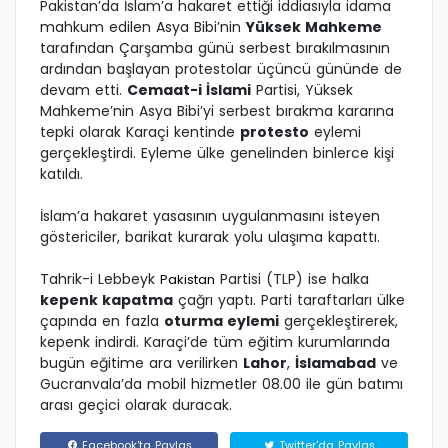
Pakistan’da İslam’a hakaret ettiği iddiasıyla idama
mahkum edilen Asya Bibi’nin
Yüksek Mahkeme
tarafından Çarşamba günü serbest bırakılmasının
ardından başlayan protestolar üçüncü gününde de
devam etti.
Cemaat-i İslami
Partisi, Yüksek
Mahkeme’nin Asya Bibi’yi serbest bırakma kararına
tepki olarak Karaçi kentinde
protesto
eylemi
gerçekleştirdi. Eyleme ülke genelinden binlerce kişi
katıldı.
İslam’a hakaret yasasının uygulanmasını isteyen
göstericiler, barikat kurarak yolu ulaşıma kapattı.
Tahrik-i Lebbeyk
Partisi (TLP) ise halka
Pakistan
kepenk kapatma
çağrı yaptı. Parti taraftarları ülke
çapında en fazla
oturma eylemi
gerçekleştirerek,
kepenk indirdi. Karaçi’de tüm eğitim kurumlarında
bugün eğitime ara verilirken
Lahor
,
İslamabad
ve
Gucranvala’da mobil hizmetler 08.00 ile gün batımı
arası geçici olarak duracak.
Facebook'ta Paylaş
Twitter'da Paylaş