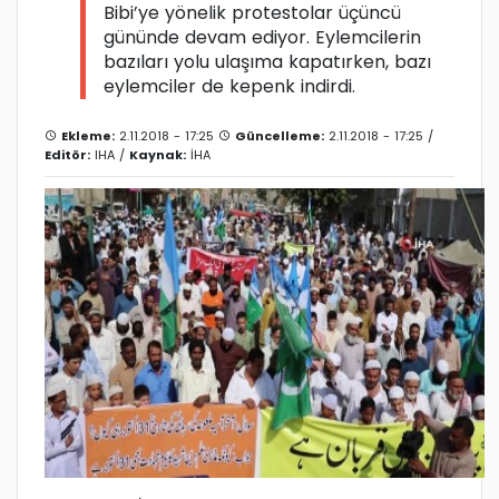
Bibi’ye yönelik protestolar üçüncü
gününde devam ediyor. Eylemcilerin
bazıları yolu ulaşıma kapatırken, bazı
eylemciler de kepenk indirdi.
Ekleme:
2.11.2018 - 17:25
Güncelleme:
2.11.2018 - 17:25 /
Editör:
IHA
/
Kaynak:
İHA