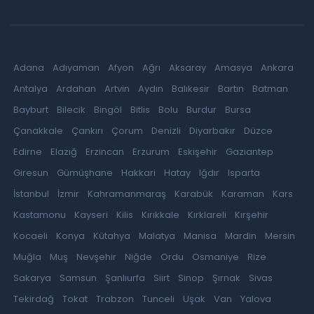
Adana
Adıyaman
Afyon
Ağrı
Aksaray
Amasya
Ankara
Antalya
Ardahan
Artvin
Aydın
Balıkesir
Bartın
Batman
Bayburt
Bilecik
Bingöl
Bitlis
Bolu
Burdur
Bursa
Çanakkale
Çankırı
Çorum
Denizli
Diyarbakır
Düzce
Edirne
Elazığ
Erzincan
Erzurum
Eskişehir
Gaziantep
Giresun
Gümüşhane
Hakkari
Hatay
Iğdır
Isparta
İstanbul
İzmir
Kahramanmaraş
Karabük
Karaman
Kars
Kastamonu
Kayseri
Kilis
Kırıkkale
Kırklareli
Kırşehir
Kocaeli
Konya
Kütahya
Malatya
Manisa
Mardin
Mersin
Muğla
Muş
Nevşehir
Niğde
Ordu
Osmaniye
Rize
Sakarya
Samsun
Şanlıurfa
Siirt
Sinop
Şırnak
Sivas
Tekirdağ
Tokat
Trabzon
Tunceli
Uşak
Van
Yalova