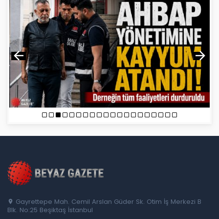
Gayrettepe Mah. Cemil Arslan Güder Sk. Otim İş Merkezi B
Blk. No:25 Beşiktaş İstanbul