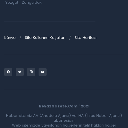
Yozgat
Zonguldak
Künye
Site Kullanım Koşulları
Site Haritası
BeyazGazete.Com ' 2021
Haber sitemiz AA (Anadolu Ajansı) ve İHA (İhlas Haber Ajansı)
abonesidir.
Web sitemizde yayınlanan haberlerin telif hakları haber