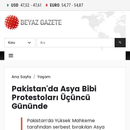
USD
: 47,52 - 47,61
EURO
: 54,77 - 54,87
Ara
Ana Sayfa
Yaşam
Pakistan'da Asya Bibi
Protestoları Üçüncü
Gününde
Pakistan’da Yüksek Mahkeme
tarafından serbest bırakılan Asya