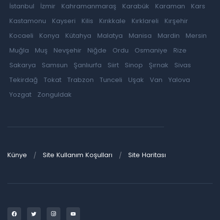
İstanbul
İzmir
Kahramanmaraş
Karabük
Karaman
Kars
Kastamonu
Kayseri
Kilis
Kırıkkale
Kırklareli
Kırşehir
Kocaeli
Konya
Kütahya
Malatya
Manisa
Mardin
Mersin
Muğla
Muş
Nevşehir
Niğde
Ordu
Osmaniye
Rize
Sakarya
Samsun
Şanlıurfa
Siirt
Sinop
Şırnak
Sivas
Tekirdağ
Tokat
Trabzon
Tunceli
Uşak
Van
Yalova
Yozgat
Zonguldak
Künye
Site Kullanım Koşulları
Site Haritası