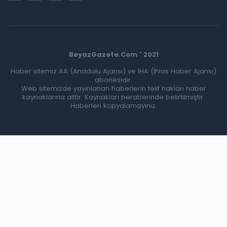
BeyazGazete.Com ' 2021
Haber sitemiz AA (Anadolu Ajansı) ve İHA (İhlas Haber Ajansı)
abonesidir.
Web sitemizde yayınlanan haberlerin telif hakları haber
kaynaklarına aittir. Kaynakları beraberinde belirtilmiştir.
Haberleri kopyalamayınız.