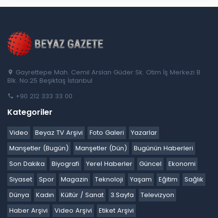
Gayrettepe Mah. Cemil Arslan Güder Sk. Otim İş Merkezi B
Blk. No:25 Beşiktaş İstanbul
+90 212 333 33 00
Kategoriler
Video
Beyaz TV Arşivi
Foto Galeri
Yazarlar
Manşetler (Bugün)
Manşetler (Dün)
Bugünün Haberleri
Son Dakika
Biyografi
Yerel Haberler
Güncel
Ekonomi
Siyaset
Spor
Magazin
Teknoloji
Yaşam
Eğitim
Sağlık
Dünya
Kadın
Kültür / Sanat
3.Sayfa
Televizyon
Haber Arşivi
Video Arşivi
Etiket Arşivi