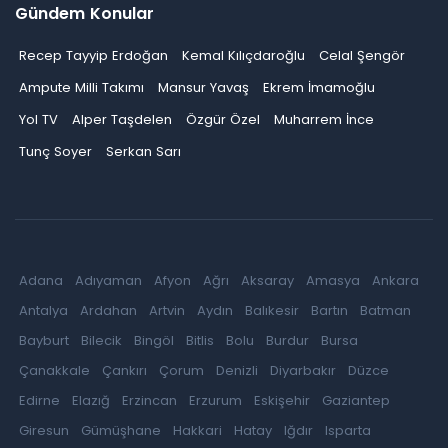
Gündem Konular
Recep Tayyip Erdoğan
Kemal Kılıçdaroğlu
Celal Şengör
Ampute Milli Takımı
Mansur Yavaş
Ekrem İmamoğlu
Yol TV
Alper Taşdelen
Özgür Özel
Muharrem İnce
Tunç Soyer
Serkan Sarı
Adana
Adıyaman
Afyon
Ağrı
Aksaray
Amasya
Ankara
Antalya
Ardahan
Artvin
Aydın
Balıkesir
Bartın
Batman
Bayburt
Bilecik
Bingöl
Bitlis
Bolu
Burdur
Bursa
Çanakkale
Çankırı
Çorum
Denizli
Diyarbakır
Düzce
Edirne
Elazığ
Erzincan
Erzurum
Eskişehir
Gaziantep
Giresun
Gümüşhane
Hakkari
Hatay
Iğdır
Isparta