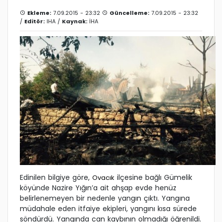
Ekleme:
7.09.2015 - 23:32
Güncelleme:
7.09.2015 - 23:32
/
Editör:
IHA
/
Kaynak:
İHA
Edinilen bilgiye göre,
ilçesine bağlı Gümelik
Ovacık
köyünde Nazire Yığın’a ait ahşap evde henüz
belirlenemeyen bir nedenle yangın çıktı. Yangına
müdahale eden itfaiye ekipleri, yangını kısa sürede
söndürdü. Yangında can kaybının olmadığı öğrenildi.