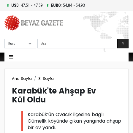
USD
: 47,51 - 47,59
EURO
: 54,84 - 54,93
Ara
Ana Sayfa
3. Sayfa
Karabük'te Ahşap Ev
Kül Oldu
Karabük’ün Ovacık ilçesine bağlı
Gümelik köyünde çıkan yangında ahşap
bir ev yandı.