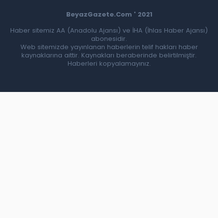
BeyazGazete.Com ' 2021
Haber sitemiz AA (Anadolu Ajansı) ve İHA (İhlas Haber Ajansı)
abonesidir.
Web sitemizde yayınlanan haberlerin telif hakları haber
kaynaklarına aittir. Kaynakları beraberinde belirtilmiştir.
Haberleri kopyalamayınız.