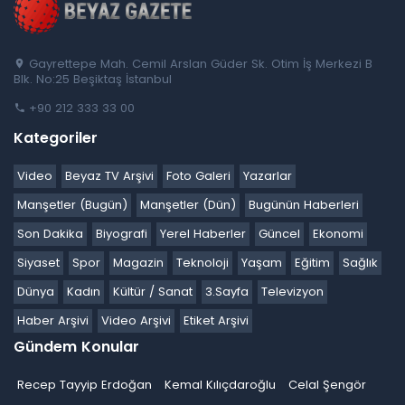
Gayrettepe Mah. Cemil Arslan Güder Sk. Otim İş Merkezi B
Blk. No:25 Beşiktaş İstanbul
+90 212 333 33 00
Kategoriler
Video
Beyaz TV Arşivi
Foto Galeri
Yazarlar
Manşetler (Bugün)
Manşetler (Dün)
Bugünün Haberleri
Son Dakika
Biyografi
Yerel Haberler
Güncel
Ekonomi
Siyaset
Spor
Magazin
Teknoloji
Yaşam
Eğitim
Sağlık
Dünya
Kadın
Kültür / Sanat
3.Sayfa
Televizyon
Haber Arşivi
Video Arşivi
Etiket Arşivi
Gündem Konular
Recep Tayyip Erdoğan
Kemal Kılıçdaroğlu
Celal Şengör