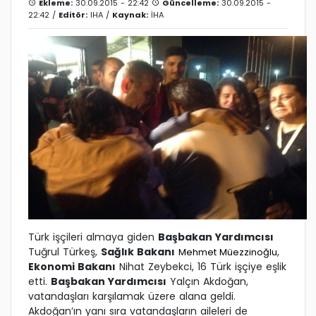
Ekleme:
30.09.2015 - 22:42
Güncelleme:
30.09.2015 -
22:42 /
Editör:
IHA
/
Kaynak:
İHA
Türk işçileri almaya giden
Başbakan Yardımcısı
Tuğrul Türkeş,
Sağlık Bakanı
,
Mehmet Müezzinoğlu
Ekonomi Bakanı
Nihat Zeybekci, 16 Türk işçiye eşlik
etti.
Başbakan Yardımcısı
Yalçın Akdoğan,
vatandaşları karşılamak üzere alana geldi.
Akdoğan’ın yanı sıra vatandaşların aileleri de