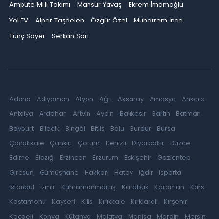
Ampute Milli Takımı
Mansur Yavaş
Ekrem İmamoğlu
Yol TV
Alper Taşdelen
Özgür Özel
Muharrem İnce
Tunç Soyer
Serkan Sarı
Adana
Adıyaman
Afyon
Ağrı
Aksaray
Amasya
Ankara
Antalya
Ardahan
Artvin
Aydın
Balıkesir
Bartın
Batman
Bayburt
Bilecik
Bingöl
Bitlis
Bolu
Burdur
Bursa
Çanakkale
Çankırı
Çorum
Denizli
Diyarbakır
Düzce
Edirne
Elazığ
Erzincan
Erzurum
Eskişehir
Gaziantep
Giresun
Gümüşhane
Hakkari
Hatay
Iğdır
Isparta
İstanbul
İzmir
Kahramanmaraş
Karabük
Karaman
Kars
Kastamonu
Kayseri
Kilis
Kırıkkale
Kırklareli
Kırşehir
Kocaeli
Konya
Kütahya
Malatya
Manisa
Mardin
Mersin