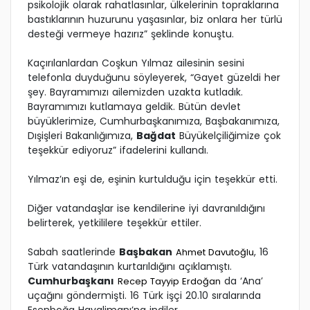
psikolojik olarak rahatlasınlar, ülkelerinin topraklarına
bastıklarının huzurunu yaşasınlar, biz onlara her türlü
desteği vermeye hazırız” şeklinde konuştu.
Kaçırılanlardan Coşkun Yılmaz ailesinin sesini
telefonla duyduğunu söyleyerek, “Gayet güzeldi her
şey. Bayramımızı ailemizden uzakta kutladık.
Bayramımızı kutlamaya geldik. Bütün devlet
büyüklerimize, Cumhurbaşkanımıza, Başbakanımıza,
Dışişleri Bakanlığımıza,
Bağdat
Büyükelçiliğimize çok
teşekkür ediyoruz” ifadelerini kullandı.
Yılmaz’ın eşi de, eşinin kurtulduğu için teşekkür etti.
Diğer vatandaşlar ise kendilerine iyi davranıldığını
belirterek, yetkililere teşekkür ettiler.
Sabah saatlerinde
Başbakan
, 16
Ahmet Davutoğlu
Türk vatandaşının kurtarıldığını açıklamıştı.
Cumhurbaşkanı
da ‘Ana’
Recep Tayyip Erdoğan
uçağını göndermişti. 16 Türk işçi 20.10 sıralarında