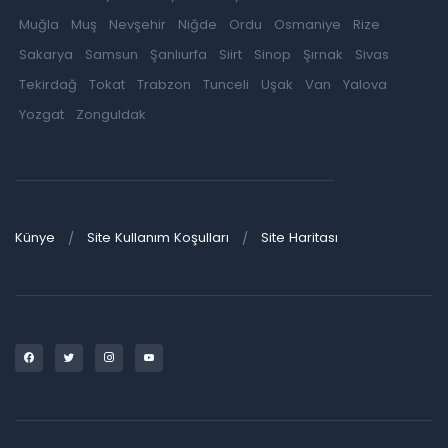
Muğla
Muş
Nevşehir
Niğde
Ordu
Osmaniye
Rize
Sakarya
Samsun
Şanlıurfa
Siirt
Sinop
Şırnak
Sivas
Tekirdağ
Tokat
Trabzon
Tunceli
Uşak
Van
Yalova
Yozgat
Zonguldak
Künye
Site Kullanım Koşulları
Site Haritası