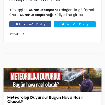
Esenboğa Havalimanı’na indiler.
Türk işçiler,
Cumhurbaşkanı
Erdoğan ile görüşmek
üzere
Cumhurbaşkanlığı
Külliyesi’ne gittiler.
Facebook'ta Paylaş
Twitter'da Paylaş
Kaynak: İHA
Meteoroloji Duyurdu! Bugün Hava Nasıl
Olacak?