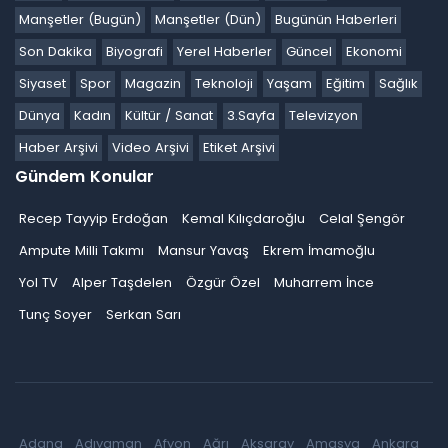
Manşetler (Bugün)
Manşetler (Dün)
Bugünün Haberleri
Son Dakika
Biyografi
Yerel Haberler
Güncel
Ekonomi
Siyaset
Spor
Magazin
Teknoloji
Yaşam
Eğitim
Sağlık
Dünya
Kadın
Kültür / Sanat
3.Sayfa
Televizyon
Haber Arşivi
Video Arşivi
Etiket Arşivi
Gündem Konular
Recep Tayyip Erdoğan
Kemal Kılıçdaroğlu
Celal Şengör
Ampute Milli Takımı
Mansur Yavaş
Ekrem İmamoğlu
Yol TV
Alper Taşdelen
Özgür Özel
Muharrem İnce
Tunç Soyer
Serkan Sarı
Adana
Adıyaman
Afyon
Ağrı
Aksaray
Amasya
Ankara