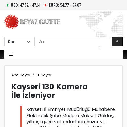
USD
: 47,52 - 47,61
EURO
: 54,77 - 54,87
Ara
Ana Sayfa
3. Sayfa
Kayseri 130 Kamera
İle İzleniyor
Kayseri İl Emniyet Müdürlüğü Muhabere
Elektronik Şube Müdürü Maksut Güldaş,
yılbaşı günü vatandaşların huzur ve