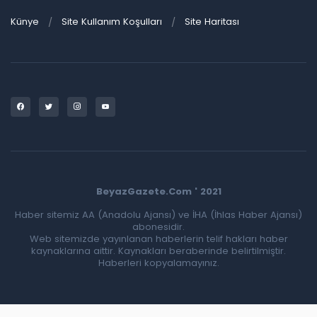
Künye
Site Kullanım Koşulları
Site Haritası
BeyazGazete.Com ' 2021
Haber sitemiz AA (Anadolu Ajansı) ve İHA (İhlas Haber Ajansı)
abonesidir.
Web sitemizde yayınlanan haberlerin telif hakları haber
kaynaklarına aittir. Kaynakları beraberinde belirtilmiştir.
Haberleri kopyalamayınız.