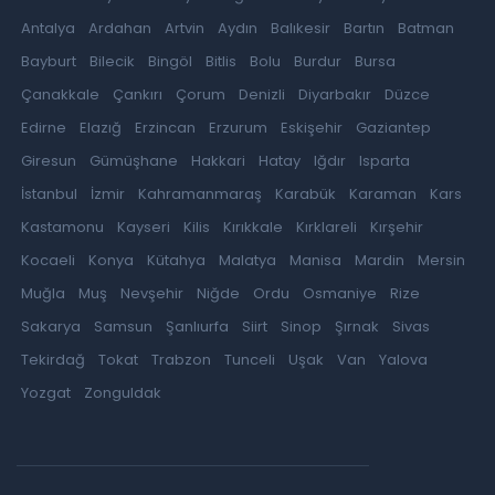
Antalya
Ardahan
Artvin
Aydın
Balıkesir
Bartın
Batman
Bayburt
Bilecik
Bingöl
Bitlis
Bolu
Burdur
Bursa
Çanakkale
Çankırı
Çorum
Denizli
Diyarbakır
Düzce
Edirne
Elazığ
Erzincan
Erzurum
Eskişehir
Gaziantep
Giresun
Gümüşhane
Hakkari
Hatay
Iğdır
Isparta
İstanbul
İzmir
Kahramanmaraş
Karabük
Karaman
Kars
Kastamonu
Kayseri
Kilis
Kırıkkale
Kırklareli
Kırşehir
Kocaeli
Konya
Kütahya
Malatya
Manisa
Mardin
Mersin
Muğla
Muş
Nevşehir
Niğde
Ordu
Osmaniye
Rize
Sakarya
Samsun
Şanlıurfa
Siirt
Sinop
Şırnak
Sivas
Tekirdağ
Tokat
Trabzon
Tunceli
Uşak
Van
Yalova
Yozgat
Zonguldak