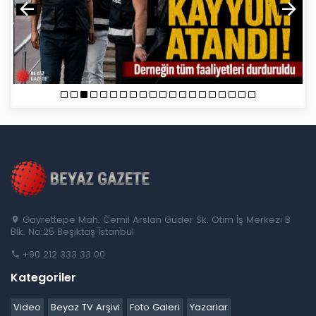
Gayrettepe Mah. Cemil Arslan Güder Sk. Otim İş Merkezi B
Blk. No:25 Beşiktaş İstanbul
+90 212 333 33 00
Kategoriler
Video
Beyaz TV Arşivi
Foto Galeri
Yazarlar