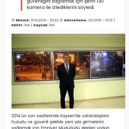
güvenliğini sağlamak için şehri 130
kamera ile izlediklerini söyledi.
Ekleme:
31.12.2014 - 23:22
Güncelleme:
1.01.2015 - 01:12 /
Editör:
IHA
/
Kaynak:
İHA
2014’ün son saatlerinde Kayseri’de vatandaşların
huzurlu ve güvenli şekilde yeni yıla girmelerini
sağlamak için Emniyet Müdürlüğü ekipleri yoğun