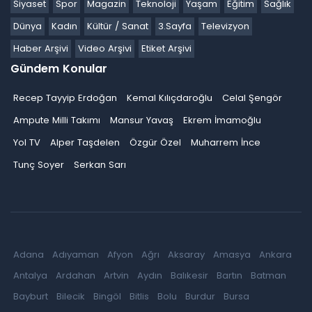
Siyaset
Spor
Magazin
Teknoloji
Yaşam
Eğitim
Sağlık
Dünya
Kadın
Kültür / Sanat
3.Sayfa
Televizyon
Haber Arşivi
Video Arşivi
Etiket Arşivi
Gündem Konular
Recep Tayyip Erdoğan
Kemal Kılıçdaroğlu
Celal Şengör
Ampute Milli Takımı
Mansur Yavaş
Ekrem İmamoğlu
Yol TV
Alper Taşdelen
Özgür Özel
Muharrem İnce
Tunç Soyer
Serkan Sarı
Adana
Adıyaman
Afyon
Ağrı
Aksaray
Amasya
Ankara
Antalya
Ardahan
Artvin
Aydın
Balıkesir
Bartın
Batman
Bayburt
Bilecik
Bingöl
Bitlis
Bolu
Burdur
Bursa