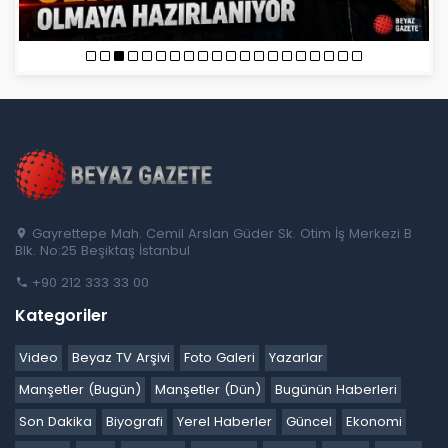
Gayrettepe Mah. Cemil Arslan Güder Sk. Otim İş Merkezi B
Blk. No:25 Beşiktaş İstanbul
+90 212 333 33 00
Kategoriler
Video
Beyaz TV Arşivi
Foto Galeri
Yazarlar
Manşetler (Bugün)
Manşetler (Dün)
Bugünün Haberleri
Son Dakika
Biyografi
Yerel Haberler
Güncel
Ekonomi