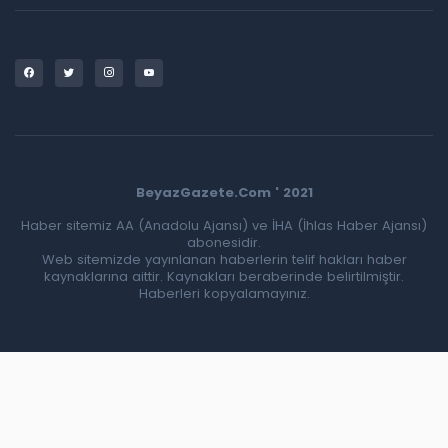
BeyazGazete.Com ' 2021
Haber sitemiz AA (Anadolu Ajansı) ve İHA (İhlas Haber Ajansı)
abonesidir.
Web sitemizde yayınlanan haberlerin telif hakları haber
kaynaklarına aittir. Kaynakları beraberinde belirtilmiştir.
Haberleri kopyalamayınız.