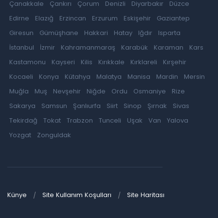
Çanakkale
Çankırı
Çorum
Denizli
Diyarbakır
Düzce
Edirne
Elazığ
Erzincan
Erzurum
Eskişehir
Gaziantep
Giresun
Gümüşhane
Hakkari
Hatay
Iğdır
Isparta
İstanbul
İzmir
Kahramanmaraş
Karabük
Karaman
Kars
Kastamonu
Kayseri
Kilis
Kırıkkale
Kırklareli
Kırşehir
Kocaeli
Konya
Kütahya
Malatya
Manisa
Mardin
Mersin
Muğla
Muş
Nevşehir
Niğde
Ordu
Osmaniye
Rize
Sakarya
Samsun
Şanlıurfa
Siirt
Sinop
Şırnak
Sivas
Tekirdağ
Tokat
Trabzon
Tunceli
Uşak
Van
Yalova
Yozgat
Zonguldak
Künye
Site Kullanım Koşulları
Site Haritası