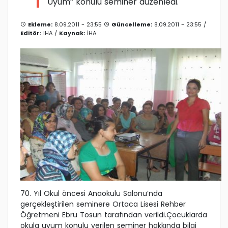
Uyum” konulu seminer düzenledi.
Ekleme:
8.09.2011 - 23:55
Güncelleme:
8.09.2011 - 23:55 /
Editör:
IHA
/
Kaynak:
İHA
70. Yıl Okul öncesi Anaokulu Salonu’nda
gerçekleştirilen seminere Ortaca Lisesi Rehber
Öğretmeni Ebru Tosun tarafından verildi.Çocuklarda
okula uyum konulu verilen seminer hakkında bilgi