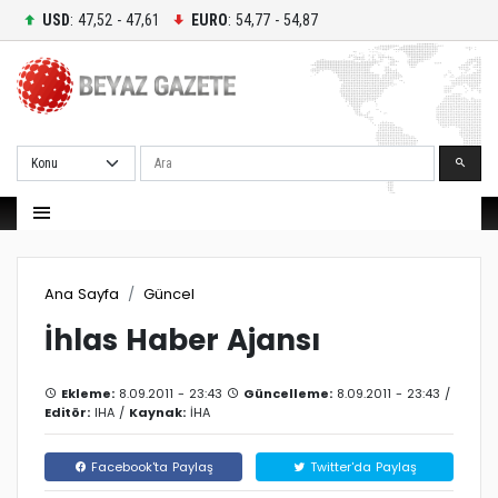
USD
: 47,52 - 47,61
EURO
: 54,77 - 54,87
Ara
Ana Sayfa
Güncel
İhlas Haber Ajansı
Ekleme:
8.09.2011 - 23:43
Güncelleme:
8.09.2011 - 23:43 /
Editör:
IHA
/
Kaynak:
İHA
Facebook'ta Paylaş
Twitter'da Paylaş