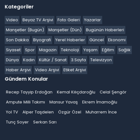
Kategoriler
Video
Beyaz TV Arşivi
Foto Galeri
Yazarlar
Manşetler (Bugün)
Manşetler (Dün)
Bugünün Haberleri
Son Dakika
Biyografi
Yerel Haberler
Güncel
Ekonomi
Siyaset
Spor
Magazin
Teknoloji
Yaşam
Eğitim
Sağlık
Dünya
Kadın
Kültür / Sanat
3.Sayfa
Televizyon
Haber Arşivi
Video Arşivi
Etiket Arşivi
Gündem Konular
Recep Tayyip Erdoğan
Kemal Kılıçdaroğlu
Celal Şengör
Ampute Milli Takımı
Mansur Yavaş
Ekrem İmamoğlu
Yol TV
Alper Taşdelen
Özgür Özel
Muharrem İnce
Tunç Soyer
Serkan Sarı