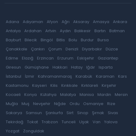
Adana
Adıyaman
Afyon
Ağrı
Aksaray
Amasya
Ankara
Antalya
Ardahan
Artvin
Aydın
Balıkesir
Bartın
Batman
Bayburt
Bilecik
Bingöl
Bitlis
Bolu
Burdur
Bursa
Çanakkale
Çankırı
Çorum
Denizli
Diyarbakır
Düzce
Edirne
Elazığ
Erzincan
Erzurum
Eskişehir
Gaziantep
Giresun
Gümüşhane
Hakkari
Hatay
Iğdır
Isparta
İstanbul
İzmir
Kahramanmaraş
Karabük
Karaman
Kars
Kastamonu
Kayseri
Kilis
Kırıkkale
Kırklareli
Kırşehir
Kocaeli
Konya
Kütahya
Malatya
Manisa
Mardin
Mersin
Muğla
Muş
Nevşehir
Niğde
Ordu
Osmaniye
Rize
Sakarya
Samsun
Şanlıurfa
Siirt
Sinop
Şırnak
Sivas
Tekirdağ
Tokat
Trabzon
Tunceli
Uşak
Van
Yalova
Yozgat
Zonguldak