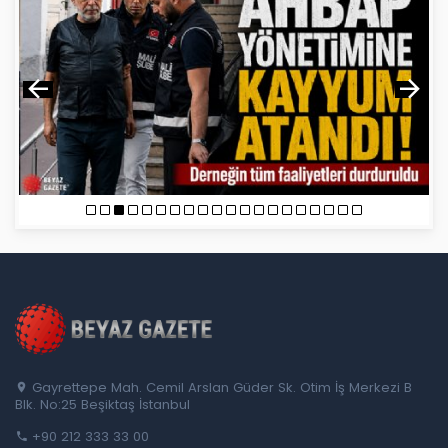
Gayrettepe Mah. Cemil Arslan Güder Sk. Otim İş Merkezi B
Blk. No:25 Beşiktaş İstanbul
+90 212 333 33 00