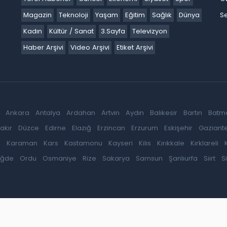
Magazin
Teknoloji
Yaşam
Eğitim
Sağlık
Dünya
Se
Kadın
Kültür / Sanat
3.Sayfa
Televizyon
Haber Arşivi
Video Arşivi
Etiket Arşivi
Ankara
Antalya
Ardahan
Artvin
Aydın
Balıkesir
Bartın
Batm
akır
Düzce
Edirne
Elazığ
Erzincan
Erzurum
Eskişehir
Gaziant
k
Karaman
Kars
Kastamonu
Kayseri
Kilis
Kırıkkale
Kırklareli
iğde
Ordu
Osmaniye
Rize
Sakarya
Samsun
Şanlıurfa
Siirt
S