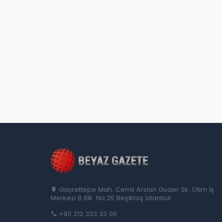
Gayrettepe Mah. Cemil Arslan Güder Sk. Otim İş
Merkezi B Blk. No:25 Beşiktaş İstanbul
+90 212 333 33 00