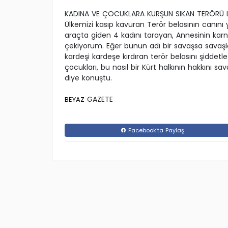
KADINA VE ÇOCUKLARA KURŞUN SIKAN TERÖRÜ 
Ülkemizi kasıp kavuran Terör belasının canını 
araçta giden 4 kadını tarayan, Annesinin karn
çekiyorum. Eğer bunun adı bir savaşsa savaşlar
kardeşi kardeşe kırdıran terör belasını şiddetle 
çocukları, bu nasıl bir Kürt halkının hakkını s
diye konuştu.
GAZETE
BEYAZ
Facebook'ta Paylaş