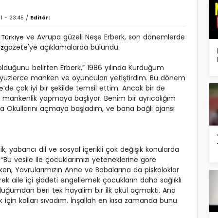
1 - 23:45 /
Editör:
ı
ve Avrupa güzeli Neşe Erberk, son dönemlerde
Türkiye
gazete'ye açıklamalarda bulundu.
z
k olduğunu belirten Erberk,” 1986 yılında Kurduğum
üzlerce manken ve oyuncuları yetiştirdim. Bu dönem
’de çok iyi bir şekilde temsil ettim. Ancak bir de
ye
 mankenlik yapmaya başlıyor. Benim bir ayrıcalığım
na Okullarını açmaya başladım, ve bana bağlı ajansı
 yabancı dil ve sosyal içerikli çok değişik konularda
, “Bu vesile ile çocuklarımızı yeteneklerine göre
ken, Yavrularımızın Anne ve Babalarına da piskoloklar
rek aile içi şiddeti engellemek çocukların daha sağlıklı
uğumdan beri tek hayalim bir ilk okul açmaktı. Ana
 için kolları sıvadım. İnşallah en kısa zamanda bunu