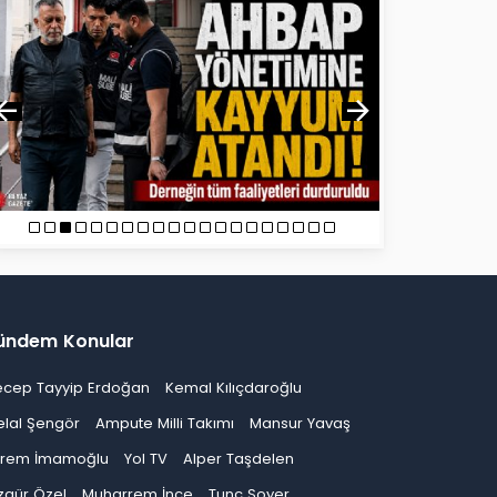
ündem Konular
ecep Tayyip Erdoğan
Kemal Kılıçdaroğlu
elal Şengör
Ampute Milli Takımı
Mansur Yavaş
krem İmamoğlu
Yol TV
Alper Taşdelen
zgür Özel
Muharrem İnce
Tunç Soyer