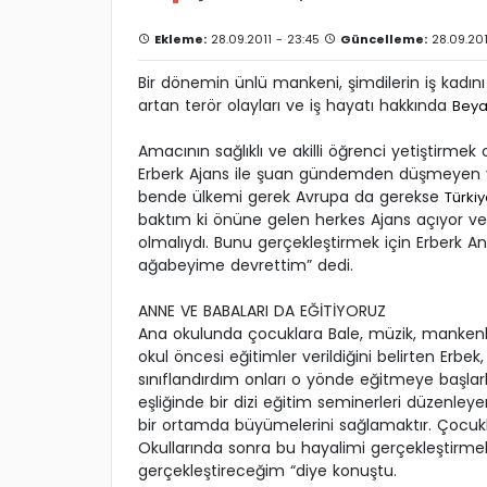
Ekleme:
28.09.2011 - 23:45
Güncelleme:
28.09.201
Bir dönemin ünlü mankeni, şimdilerin iş kadın
artan terör olayları ve iş hayatı hakkında
Beya
Amacının sağlıklı ve akilli öğrenci yetiştirme
Erberk Ajans ile şuan gündemden düşmeyen y
bende ülkemi gerek Avrupa da gerekse
Türki
baktım ki önüne gelen herkes Ajans açıyor ve
olmalıydı. Bunu gerçekleştirmek için Erberk A
ağabeyime devrettim” dedi.
ANNE VE BABALARI DA EĞİTİYORUZ
Ana okulunda çocuklara Bale, müzik, mankenlik,
okul öncesi eğitimler verildiğini belirten Erbek
sınıflandırdım onları o yönde eğitmeye başlar
eşliğinde bir dizi eğitim seminerleri düzenleye
bir ortamda büyümelerini sağlamaktır. Çocukl
Okullarında sonra bu hayalimi gerçekleştirmek
gerçekleştireceğim “diye konuştu.