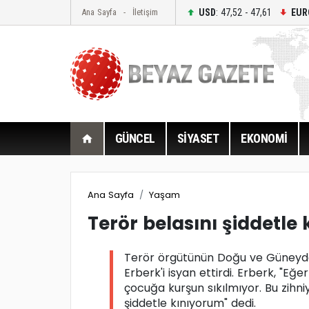
USD
: 47,52 - 47,61
EUR
Ana Sayfa
İletişim
GÜNCEL
SİYASET
EKONOMİ
Ana Sayfa
Yaşam
Terör belasını şiddetle
Terör örgütünün Doğu ve Güneydoğu
Erberk'i isyan ettirdi. Erberk, "Eğ
çocuğa kurşun sıkılmıyor. Bu zihniy
şiddetle kınıyorum" dedi.