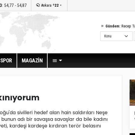
O
: 54,77 - 54,87
Ankara
º22
Gündem:
Recep T
SPOR
MAGAZİN
 kınıyorum
'da sivilleri hedef alan hain saldırıları Neşe
er bunun adı bir savaşsa savaşlar da bile kadını
eti, kardeşi kardeşe kırdıran terör belasını