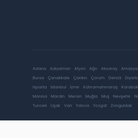
Adana
Adıyaman
Afyon
Ağrı
Aksaray
Amasya
Bursa
Çanakkale
Çankırı
Çorum
Denizli
Diyarb
Isparta
İstanbul
İzmir
Kahramanmaraş
Karabü
Manisa
Mardin
Mersin
Muğla
Muş
Nevşehir
N
Tunceli
Uşak
Van
Yalova
Yozgat
Zonguldak