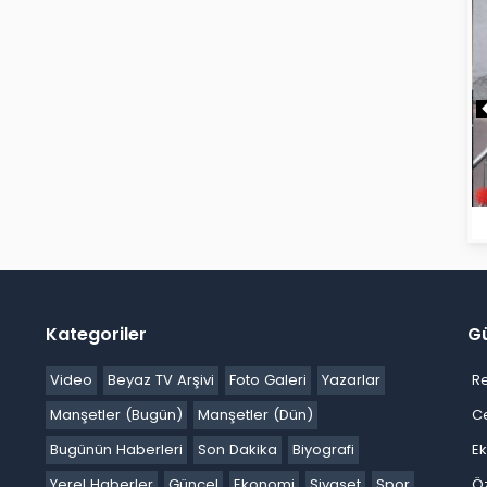
Kategoriler
G
Video
Beyaz TV Arşivi
Foto Galeri
Yazarlar
R
Manşetler (Bugün)
Manşetler (Dün)
C
Bugünün Haberleri
Son Dakika
Biyografi
E
Yerel Haberler
Güncel
Ekonomi
Siyaset
Spor
Ö