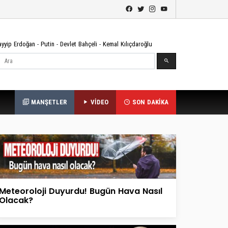
ayyip Erdoğan
-
Putin
-
Devlet Bahçeli
-
Kemal Kılıçdaroğlu
Ara
MANŞETLER
VİDEO
SON DAKİKA
Meteoroloji Duyurdu! Bugün Hava Nasıl
Olacak?