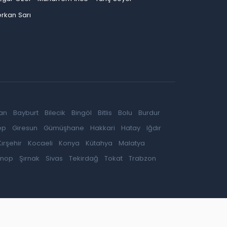
rkan Sarı
an
Bayburt
Bilecik
Bingöl
Bitlis
Bolu
Burdur
ep
Giresun
Gümüşhane
Hakkari
Hatay
Iğdır
Kırşehir
Kocaeli
Konya
Kütahya
Malatya
inop
Şırnak
Sivas
Tekirdağ
Tokat
Trabzon