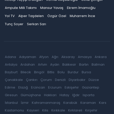
Ampute Milli Takımı
Mansur Yavaş
Ekrem İmamoğlu
Yol TV
Alper Taşdelen
Özgür Özel
Muharrem İnce
Tunç Soyer
Serkan Sarı
Adana
Adıyaman
Afyon
Ağrı
Aksaray
Amasya
Ankara
Antalya
Ardahan
Artvin
Aydın
Balıkesir
Bartın
Batman
Bayburt
Bilecik
Bingöl
Bitlis
Bolu
Burdur
Bursa
Çanakkale
Çankırı
Çorum
Denizli
Diyarbakır
Düzce
Edirne
Elazığ
Erzincan
Erzurum
Eskişehir
Gaziantep
Giresun
Gümüşhane
Hakkari
Hatay
Iğdır
Isparta
İstanbul
İzmir
Kahramanmaraş
Karabük
Karaman
Kars
Kastamonu
Kayseri
Kilis
Kırıkkale
Kırklareli
Kırşehir