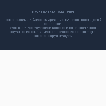
BeyazGazete.Com ' 2021
Haber sitemiz AA (Anadolu Ajansı) ve İHA (İhlas Haber Ajansı)
abonesidir.
Web sitemizde yayınlanan haberlerin telif hakları haber
kaynaklarına aittir. Kaynakları beraberinde belirtilmiştir.
Haberleri kopyalamayınız.