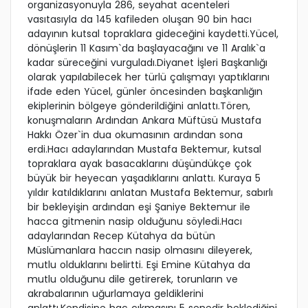
organizasyonuyla 286, seyahat acenteleri
vasıtasıyla da 145 kafileden oluşan 90 bin hacı
adayının kutsal topraklara gideceğini kaydetti.Yücel,
dönüşlerin 11 Kasım`da başlayacağını ve 11 Aralık`a
kadar süreceğini vurguladı.Diyanet İşleri Başkanlığı
olarak yapılabilecek her türlü çalışmayı yaptıklarını
ifade eden Yücel, günler öncesinden başkanlığın
ekiplerinin bölgeye gönderildiğini anlattı.Tören,
konuşmaların Ardından Ankara Müftüsü Mustafa
Hakkı Özer`in dua okumasının ardından sona
erdi.Hacı adaylarından Mustafa Bektemur, kutsal
topraklara ayak basacaklarını düşündükçe çok
büyük bir heyecan yaşadıklarını anlattı. Kuraya 5
yıldır katıldıklarını anlatan Mustafa Bektemur, sabırlı
bir bekleyişin ardından eşi Şaniye Bektemur ile
hacca gitmenin nasip olduğunu söyledi.Hacı
adaylarından Recep Kütahya da bütün
Müslümanlara haccın nasip olmasını dileyerek,
mutlu olduklarını belirtti. Eşi Emine Kütahya da
mutlu olduğunu dile getirerek, torunların ve
akrabalarının uğurlamaya geldiklerini