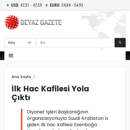
USD
: 47,51 - 47,59
EURO
: 54,84 - 54,93
Ara
Ana Sayfa
İlk Hac Kafilesi Yola
Çıktı
Diyanet İşleri Başkanlığının
organizasyonuyla Suudi Arabistan`a
giden ilk hac kafilesi Esenboğa