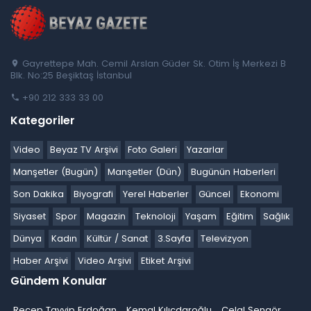
Gayrettepe Mah. Cemil Arslan Güder Sk. Otim İş Merkezi B
Blk. No:25 Beşiktaş İstanbul
+90 212 333 33 00
Kategoriler
Video
Beyaz TV Arşivi
Foto Galeri
Yazarlar
Manşetler (Bugün)
Manşetler (Dün)
Bugünün Haberleri
Son Dakika
Biyografi
Yerel Haberler
Güncel
Ekonomi
Siyaset
Spor
Magazin
Teknoloji
Yaşam
Eğitim
Sağlık
Dünya
Kadın
Kültür / Sanat
3.Sayfa
Televizyon
Haber Arşivi
Video Arşivi
Etiket Arşivi
Gündem Konular
Recep Tayyip Erdoğan
Kemal Kılıçdaroğlu
Celal Şengör