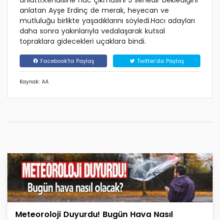
anlattı.Kendisine hac çıkmasını 5 senedir beklediğini
anlatan Ayşe Erdinç de merak, heyecan ve
mutluluğu birlikte yaşadıklarını söyledi.Hacı adayları
daha sonra yakınlarıyla vedalaşarak kutsal
topraklara gidecekleri uçaklara bindi.
Facebook'ta Paylaş
Twitter'da Paylaş
Kaynak: AA
Meteoroloji Duyurdu! Bugün Hava Nasıl