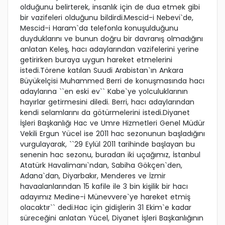
olduğunu belirterek, insanlık için de dua etmek gibi
bir vazifeleri olduğunu bildirdi.Mescid-i Nebevi`de,
Mescid-i Haram`da telefonla konuşulduğunu
duyduklarını ve bunun doğru bir davranış olmadığını
anlatan Keleş, hacı adaylarından vazifelerini yerine
getirirken buraya uygun hareket etmelerini
istedi.Törene katılan Suudi Arabistan`ın Ankara
Büyükelçisi Muhammed Berri de konuşmasında hacı
adaylarına ``en eski ev`` Kabe`ye yolculuklarının
hayırlar getirmesini diledi. Berri, hacı adaylarından
kendi selamlarını da götürmelerini istedi.Diyanet
İşleri Başkanlığı Hac ve Umre Hizmetleri Genel Müdür
Vekili Ergun Yücel ise 2011 hac sezonunun başladığını
vurgulayarak, ``29 Eylül 2011 tarihinde başlayan bu
senenin hac sezonu, buradan iki uçağımız, İstanbul
Atatürk Havalimanı`ndan, Sabiha Gökçen`den,
Adana`dan, Diyarbakır, Menderes ve İzmir
havaalanlarından 15 kafile ile 3 bin kişilik bir hacı
adayımız Medine-i Münevvere`ye hareket etmiş
olacaktır`` dedi.Hac için gidişlerin 31 Ekim`e kadar
süreceğini anlatan Yücel, Diyanet İşleri Başkanlığının