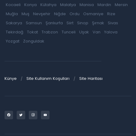
Kocaeli
Konya
Kütahya
Malatya
Manisa
Mardin
Mersin
Muğla
Muş
Nevşehir
Niğde
Ordu
Osmaniye
Rize
Sakarya
Samsun
Şanlıurfa
Siirt
Sinop
Şırnak
Sivas
Tekirdağ
Tokat
Trabzon
Tunceli
Uşak
Van
Yalova
Yozgat
Zonguldak
Künye
Site Kullanım Koşulları
Site Haritası