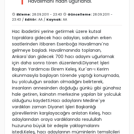
Havalimanı`ndan uğurlandı.
Ekleme:
28.09.2011 - 23:43
Güncelleme:
28.09.2011 -
23:43 /
Editör:
AA
/
Kaynak:
AA
Hac ibadetini yerine getirmek üzere kutsal
topraklara gidecek hacı adayları, sabahın erken
saatlerinden itibaren Esenboğa Havalimanı`na
gelmeye başladı. Havalimanında toplanan,
Ankara`dan gidecek 700 hacı adayını uğurlamak
için daha sonra tören düzenlendi.Diyanet İşleri
Başkan Yardımcısı Ekrem Keleş, Kur`an-ı Kerim
okunmasıyla başlayan törende yaptığı konuşmada,
bu yolculuğun sıradan olmadığını belirterek,
insanların annesinden doğduğu günkü gibi günahsız
hale getiren, kainatın merkezine yapılan bir yolculuk
olduğunu kaydetti.Hacı adaylarını Medine`ye
vardıkları zaman Diyanet İşleri Başkanlığı
görevlilerinin karşılayacağını anlatan Keleş, hacı
adaylarından oraya vardıklarında resulullah
huzuruna büyük bir edeple yaklaşmalarını
istedi.Keleş, hacı adaylarının müminlerin temsilcileri