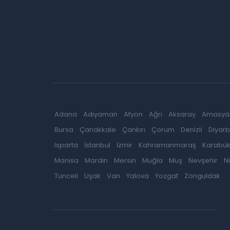
Adana
Adıyaman
Afyon
Ağrı
Aksaray
Amasya
Bursa
Çanakkale
Çankırı
Çorum
Denizli
Diyarb
Isparta
İstanbul
İzmir
Kahramanmaraş
Karabü
Manisa
Mardin
Mersin
Muğla
Muş
Nevşehir
N
Tunceli
Uşak
Van
Yalova
Yozgat
Zonguldak