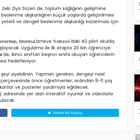
 Zeki Ziya Sözen de, toplum sağlığının gelişimine
 beslenme alışkanlığının küçük yaşlarda geliştirilmesi
n yeterli ve dengeli beslenme alışkanlığı kazanması için
,
,İzmirve
'daki 40 pilot okulda,
aziantep
İstanbul
Trabzon
aşlayacak. Uygulama ile ilk etapta 20 bin öğrenciye
'de, ikinci sınıftan beşinci sınıfa okuyan öğrencilerin
ye
si hedefleniyor.
 şeyi yiyebilirsin. Yapman gereken, dengeyi nasıl
e çerçevesinde önce öğretmenler, ardından 8-11 yaş
kartlar ve posterler yardımıyla eğitilecek.
 adresinde yer alan interaktif oyunlar ve videolarla
ulacak.
Twitter'da Paylaş