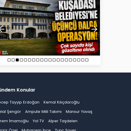
ündem Konular
ecep Tayyip Erdoğan
Kemal Kılıçdaroğlu
elal Şengör
Ampute Milli Takımı
Mansur Yavaş
krem İmamoğlu
Yol TV
Alper Taşdelen
zgür Özel
Muharrem İnce
Tunç Soyer