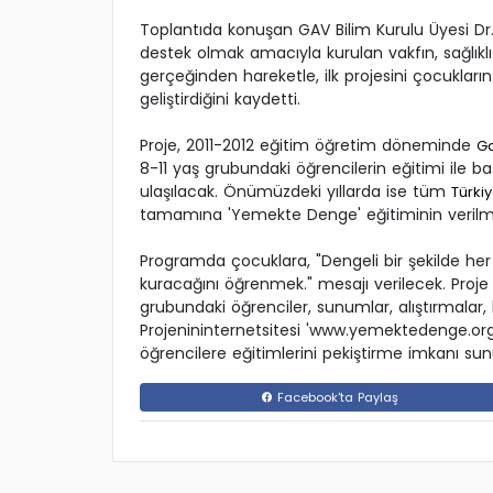
Toplantıda konuşan GAV Bilim Kurulu Üyesi Dr.
destek olmak amacıyla kurulan vakfın, sağlıklı
gerçeğinden hareketle, ilk projesini çocukları
geliştirdiğini kaydetti.
Proje, 2011-2012 eğitim öğretim döneminde
G
8-11 yaş grubundaki öğrencilerin eğitimi ile b
ulaşılacak. Önümüzdeki yıllarda ise tüm
Türki
tamamına 'Yemekte Denge' eğitiminin verilme
Programda çocuklara, "Dengeli bir şekilde her
kuracağını öğrenmek." mesajı verilecek. Proj
grubundaki öğrenciler, sunumlar, alıştırmalar, 
Projenininternetsitesi 'www.yemektedenge.org'
öğrencilere eğitimlerini pekiştirme imkanı sun
Facebook'ta Paylaş