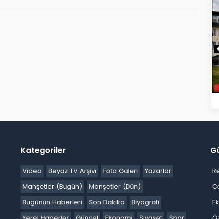
Kategoriler
G
Video
Beyaz TV Arşivi
Foto Galeri
Yazarlar
R
Manşetler (Bugün)
Manşetler (Dün)
C
Bugünün Haberleri
Son Dakika
Biyografi
E
Yerel Haberler
Güncel
Ekonomi
Siyaset
Spor
Ö