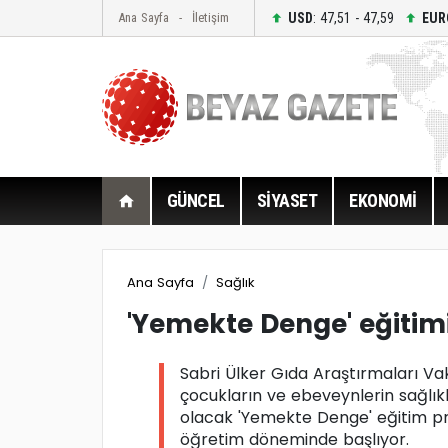
USD
: 47,51 - 47,59
EUR
Ana Sayfa
İletişim
GÜNCEL
SİYASET
EKONOMİ
Ana Sayfa
Sağlık
'Yemekte Denge' eğitimi
Sabri Ülker Gıda Araştırmaları Vakfı
çocukların ve ebeveynlerin sağlıkl
olacak 'Yemekte Denge' eğitim pr
öğretim döneminde başlıyor.