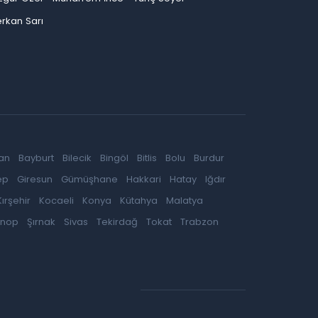
rkan Sarı
an
Bayburt
Bilecik
Bingöl
Bitlis
Bolu
Burdur
ep
Giresun
Gümüşhane
Hakkari
Hatay
Iğdır
Kırşehir
Kocaeli
Konya
Kütahya
Malatya
inop
Şırnak
Sivas
Tekirdağ
Tokat
Trabzon