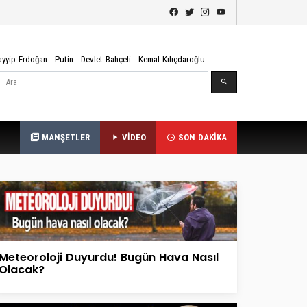
ayyip Erdoğan
-
Putin
-
Devlet Bahçeli
-
Kemal Kılıçdaroğlu
Ara
MANŞETLER
VİDEO
SON DAKİKA
Meteoroloji Duyurdu! Bugün Hava Nasıl
Olacak?