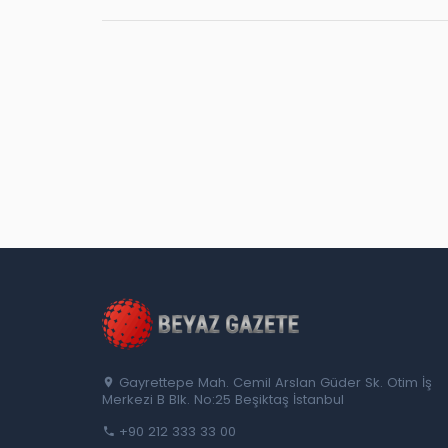
Gayrettepe Mah. Cemil Arslan Güder Sk. Otim İş
Merkezi B Blk. No:25 Beşiktaş İstanbul
+90 212 333 33 00