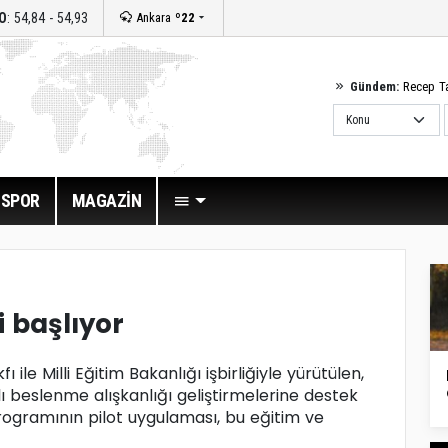
O
: 54,84 - 54,93
Ankara
º22
Gündem:
Recep T
SPOR
MAGAZİN
 başlıyor
 ile Milli Eğitim Bakanlığı işbirliğiyle yürütülen,
ı beslenme alışkanlığı geliştirmelerine destek
ogramının pilot uygulaması, bu eğitim ve