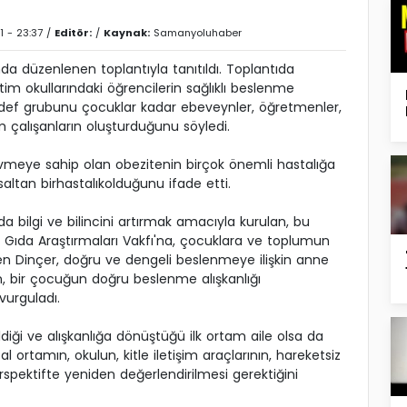
1 - 23:37 /
Editör:
/
Kaynak:
Samanyoluhaber
a düzenlenen toplantıyla tanıtıldı. Toplantıda
etim okullarındaki öğrencilerin sağlıklı beslenme
 hedef grubunu çocuklar kadar ebeveynler, öğretmenler,
m çalışanların oluşturduğunu söyledi.
 ivmeye sahip olan obezitenin birçok önemli hastalığa
saltan birhastalıkolduğunu ifade etti.
 bilgi ve bilincini artırmak amacıyla kurulan, bu
 Gıda Araştırmaları Vakfı'na, çocuklara ve toplumun
eden Dinçer, doğru ve dengeli beslenmeye ilişkin anne
, bir çocuğun doğru beslenme alışkanlığı
vurguladı.
diği ve alışkanlığa dönüştüğü ilk ortam aile olsa da
 ortamın, okulun, kitle iletişim araçlarının, hareketsiz
rspektifte yeniden değerlendirilmesi gerektiğini