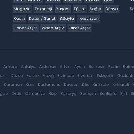
Magazin
Teknoloji
Yaşam
Eğitim
Sağlık
Dünya
Se
Kadın
Kültür / Sanat
3.Sayfa
Televizyon
Haber Arşivi
Video Arşivi
Etiket Arşivi
Ankara
Antalya
Ardahan
Artvin
Aydın
Balıkesir
Bartın
Batm
akır
Düzce
Edirne
Elazığ
Erzincan
Erzurum
Eskişehir
Gaziant
k
Karaman
Kars
Kastamonu
Kayseri
Kilis
Kırıkkale
Kırklareli
iğde
Ordu
Osmaniye
Rize
Sakarya
Samsun
Şanlıurfa
Siirt
S